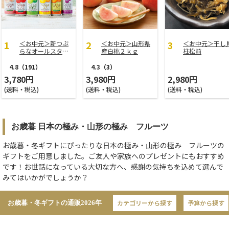
＜お中元＞新つぶ
＜お中元＞山形県
＜お中元＞干し
らなオールスター
産白桃２ｋｇ
柱松前
ズ
4.8
（191）
4.3
（3）
3,780円
3,980円
2,980円
(送料・税込)
(送料・税込)
(送料・税込)
お歳暮 日本の極み・山形の極み フルーツ
お歳暮・冬ギフトにぴったりな日本の極み・山形の極み フルーツの
ギフトをご用意しました。ご友人や家族へのプレゼントにもおすすめ
です！お世話になっている大切な方へ、感謝の気持ちを込めて選んで
みてはいかがでしょうか？
カテゴリーから探す
予算から探す
お歳暮・冬ギフトの通販
2026年