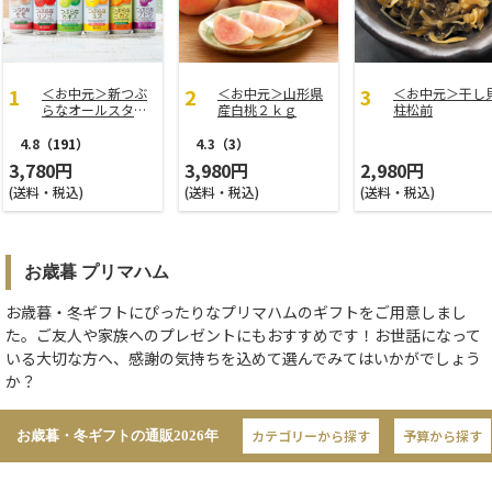
＜お中元＞新つぶ
＜お中元＞山形県
＜お中元＞干し
らなオールスター
産白桃２ｋｇ
柱松前
ズ
4.8
（191）
4.3
（3）
3,780円
3,980円
2,980円
(送料・税込)
(送料・税込)
(送料・税込)
お歳暮 プリマハム
お歳暮・冬ギフトにぴったりなプリマハムのギフトをご用意しまし
た。ご友人や家族へのプレゼントにもおすすめです！お世話になって
いる大切な方へ、感謝の気持ちを込めて選んでみてはいかがでしょう
か？
カテゴリーから探す
予算から探す
お歳暮・冬ギフトの通販
2026年