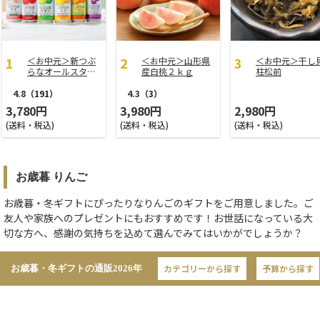
＜お中元＞新つぶ
＜お中元＞山形県
＜お中元＞干し
らなオールスター
産白桃２ｋｇ
柱松前
ズ
4.8
（191）
4.3
（3）
3,780円
3,980円
2,980円
(送料・税込)
(送料・税込)
(送料・税込)
お歳暮 りんご
お歳暮・冬ギフトにぴったりなりんごのギフトをご用意しました。ご
友人や家族へのプレゼントにもおすすめです！お世話になっている大
切な方へ、感謝の気持ちを込めて選んでみてはいかがでしょうか？
カテゴリーから探す
予算から探す
お歳暮・冬ギフトの通販
2026年