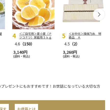
屋
＜ご自宅用＞夏小夏（ナ
＜お中元＞揖保乃糸 特
ツコナツ）家庭用３ｋｇ
級品 Ａ
4.6
（150）
4.5
（2）
3,140円
3,260円
(送料・税込)
(送料・税込)
のプレゼントにもおすすめです！お世話になっている大切な方
探す
お歳暮とは