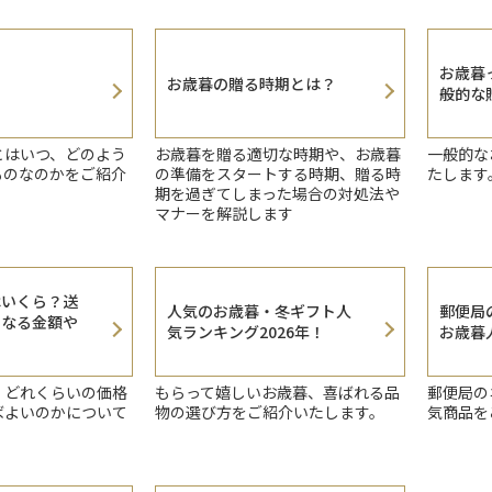
お歳暮
お歳暮の贈る時期とは？
般的な
とはいつ、どのよう
お歳暮を贈る適切な時期や、お歳暮
一般的な
ものなのかをご紹介
の準備をスタートする時期、贈る時
たします
期を過ぎてしまった場合の対処法や
マナーを解説します
はいくら？送
人気のお歳暮・冬ギフト人
郵便局
となる金額や
気ランキング2026年！
お歳暮人
、どれくらいの価格
もらって嬉しいお歳暮、喜ばれる品
郵便局の
ばよいのかについて
物の選び方をご紹介いたします。
気商品を