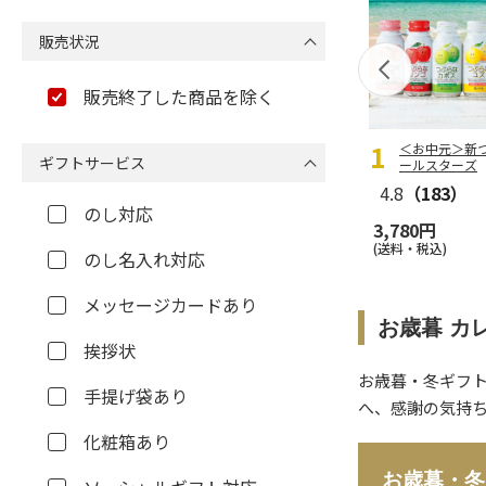
販売状況
販売終了した商品を除く
＜お中元＞新
ギフトサービス
ールスターズ
4.8
（183）
のし対応
3,780円
(送料・税込)
のし名入れ対応
メッセージカードあり
お歳暮 カ
挨拶状
お歳暮・冬ギフ
手提げ袋あり
へ、感謝の気持
化粧箱あり
お歳暮・冬