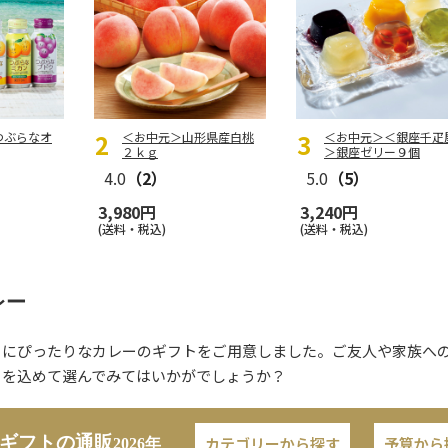
つぶらなオ
＜お中元＞山形県産白桃
＜お中元＞＜銀座千疋
２ｋｇ
＞銀座ゼリー９個
4.0
（2）
5.0
（5）
3,980円
3,240円
(送料・税込)
(送料・税込)
レー
トにぴったりなカレーのギフトをご用意しました。ご友人や家族へ
ちを込めて選んでみてはいかがでしょうか？
ギフトの通販
カテゴリーから探す
予算から
2026年