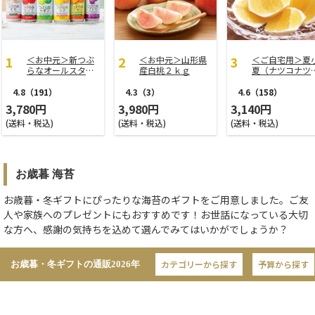
＜お中元＞新つぶ
＜お中元＞山形県
＜ご自宅用＞夏
らなオールスター
産白桃２ｋｇ
夏（ナツコナツ
ズ
家庭用３ｋｇ
4.8
（191）
4.3
（3）
4.6
（158）
3,780円
3,980円
3,140円
(送料・税込)
(送料・税込)
(送料・税込)
お歳暮 海苔
お歳暮・冬ギフトにぴったりな海苔のギフトをご用意しました。ご友
人や家族へのプレゼントにもおすすめです！お世話になっている大切
な方へ、感謝の気持ちを込めて選んでみてはいかがでしょうか？
カテゴリーから探す
予算から探す
お歳暮・冬ギフトの通販
2026年