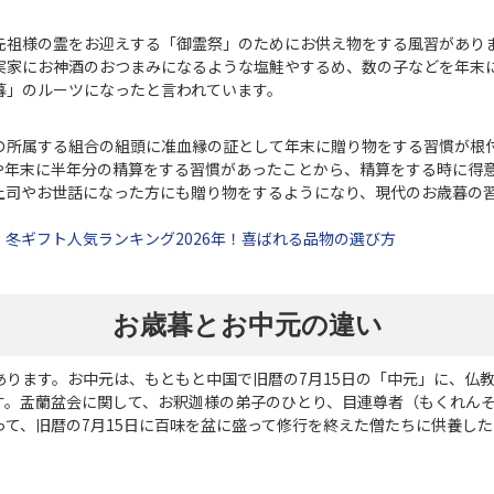
先祖様の霊をお迎えする「御霊祭」のためにお供え物をする風習があり
実家にお神酒のおつまみになるような塩鮭やするめ、数の子などを年末
暮」のルーツになったと言われています。
の所属する組合の組頭に准血縁の証として年末に贈り物をする習慣が根
や年末に半年分の精算をする習慣があったことから、精算をする時に得
上司やお世話になった方にも贈り物をするようになり、現代のお歳暮の
冬ギフト人気ランキング2026年！喜ばれる品物の選び方
お歳暮とお中元の違い
あります。お中元は、もともと中国で旧暦の7月15日の「中元」に、仏
す。盂蘭盆会に関して、お釈迦様の弟子のひとり、目連尊者（もくれん
って、旧暦の7月15日に百味を盆に盛って修行を終えた僧たちに供養し