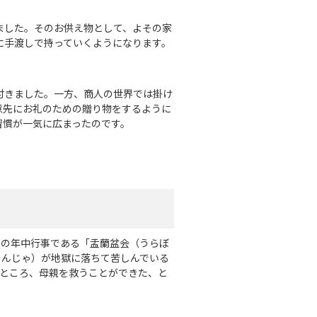
ました。そのお供え物として、よその家
に手渡しで持っていくようになります。
付きました。一方、商人の世界では掛け
意先にお礼のための贈り物をするように
習慣が一気に広まったのです。
教の年中行事である「盂蘭盆会（うらぼ
そんじゃ）が地獄に落ちて苦しんでいる
たところ、母親を救うことができた、と