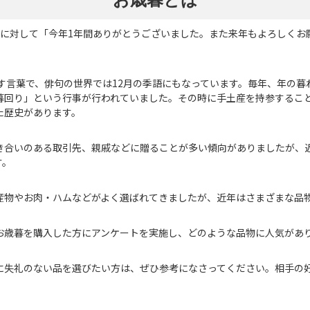
お歳暮とは
人に対して「今年1年間ありがとうございました。また来年もよろしくお
す言葉で、俳句の世界では12月の季語にもなっています。毎年、年の
暮回り」という行事が行われていました。その時に手土産を持参するこ
た歴史があります。
き合いのある取引先、親戚などに贈ることが多い傾向がありましたが、
す。
産物やお肉・ハムなどがよく選ばれてきましたが、近年はさまざまな品
お歳暮を購入した方にアンケートを実施し、どのような品物に人気があ
に失礼のない品を選びたい方は、ぜひ参考になさってください。相手の