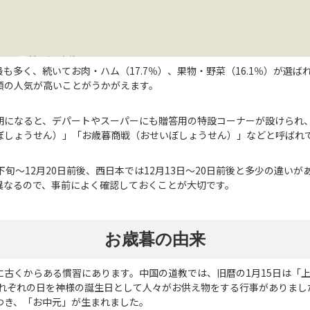
最も多く、続いてお肉・ハム（17.7％）、果物・野菜（16.1％）が選
類の人気が高いことがうかがえます。
期になると、デパートやスーパーにも贈答用の特設コーナーが設けられ
ぼしょうせん）」「お歳暮商戦（おせいぼしょうせん）」などと呼ばれ
下旬～12月20日前後、西日本では12月13日～20日前後と多少の違い
異なるので、事前によく確認しておくことが大切です。
お歳暮の由来
古くからある慣習にあります。中国の道教では、旧暦の1月15日は「上
それぞれの日を神様の誕生日として人々がお供え物をする行事がありま
つき、「お中元」が生まれました。