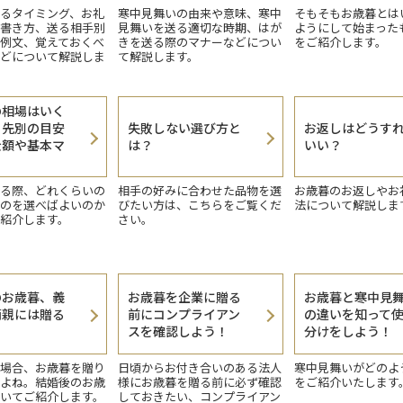
るタイミング、お礼
寒中見舞いの由来や意味、寒中
そもそもお歳暮とは
書き方、送る相手別
見舞いを送る適切な時期、はが
ようにして始まった
例文、覚えておくべ
きを送る際のマナーなどについ
をご紹介します。
どについて解説しま
て解説します。
の相場はいく
り先別の目安
失敗しない選び方と
お返しはどうす
金額や基本マ
は？
いい？
る際、どれくらいの
相手の好みに合わせた品物を選
お歳暮のお返しやお
のを選べばよいのか
びたい方は、こちらをご覧くだ
法について解説しま
紹介します。
さい。
のお歳暮、義
お歳暮を企業に贈る
お歳暮と寒中見
両親には贈る
前にコンプライアン
の違いを知って
スを確認しよう！
分けをしよう！
場合、お歳暮を贈り
日頃からお付き合いのある法人
寒中見舞いがどのよ
よね。結婚後のお歳
様にお歳暮を贈る前に必ず確認
をご紹介いたします
いてご紹介します。
しておきたい、コンプライアン