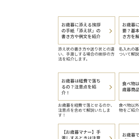
お歳暮に添える挨拶
お歳暮
の手紙「添え状」の
要？基
書き方や例文を紹介
き方を
添え状の書き方や送り状との違
名入れの基
い、手渡しする場合の挨拶の方
ついて解説
法を紹介します。
お歳暮は経費で落ち
食べ物
るの？注意点を紹
歳暮商
介！
お歳暮を経費で落とせるのか、
食べ物以外
注意点を含めて解説いたしま
物をご紹介
す！
【お歳暮マナー】手
お歳暮
渡しするときは注意