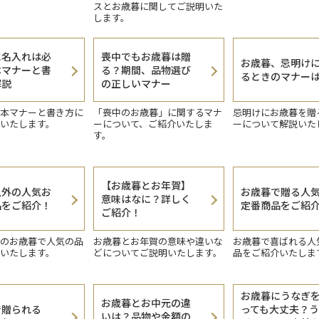
スとお歳暮に関してご説明いた
します。
に名入れは必
喪中でもお歳暮は贈
お歳暮、忌明け
本マナーと書
る？期間、品物選び
るときのマナー
解説
の正しいマナー
本マナーと書き方に
「喪中のお歳暮」に関するマナ
忌明けにお歳暮を贈
いたします。
ーについて、ご紹介いたしま
ーについて解説いた
す。
【お歳暮とお年賀】
以外の人気お
お歳暮で贈る人
意味はなに？詳しく
品をご紹介！
定番商品をご紹
ご紹介！
のお歳暮で人気の品
お歳暮とお年賀の意味や違いな
お歳暮で喜ばれる人
いたします。
どについてご説明いたします。
品をご紹介いたしま
お歳暮にうなぎ
お歳暮とお中元の違
で贈られる
っても大丈夫？
いは？品物や金額の