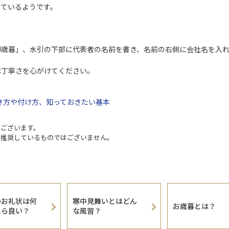
きているようです。
御歳暮」、水引の下部に代表者の名前を書き、名前の右側に会社名を入
は丁寧さを心がけてください。
き方や付け方、知っておきたい基本
説ございます。
を推奨しているものではございません。
のお礼状は何
寒中見舞いとはどん
お歳暮とは？
たら良い？
な風習？