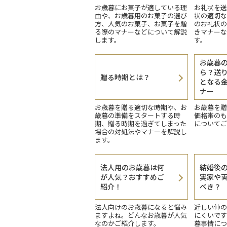
お歳暮にお菓子が適している理
お礼状を送
由や、お歳暮用のお菓子の選び
状の適切な
方、人気のお菓子、お菓子を贈
のお礼状の
る際のマナーなどについて解説
きマナーな
します。
す。
お歳暮
ら？送
贈る時期とは？
となる
ナー
お歳暮を贈る適切な時期や、お
お歳暮を贈
歳暮の準備をスタートする時
価格帯のも
期、贈る時期を過ぎてしまった
についてご
場合の対処法やマナーを解説し
ます。
法人用のお歳暮は何
結婚後
が人気？おすすめご
実家や
紹介！
べき？
法人向けのお歳暮になると悩み
近しい仲の
ますよね。どんなお歳暮が人気
にくいです
なのかご紹介します。
暮事情につ