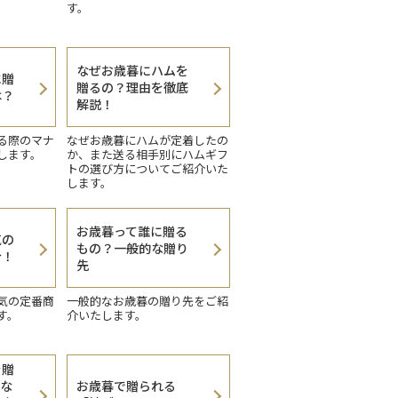
す。
なぜお歳暮にハムを
に贈
贈るの？理由を徹底
は？
解説！
る際のマナ
なぜお歳暮にハムが定着したの
します。
か、また送る相手別にハムギフ
トの選び方についてご紹介いた
します。
お歳暮って誰に贈る
気の
もの？一般的な贈り
介！
先
気の定番商
一般的なお歳暮の贈り先をご紹
す。
介いたします。
を贈
うな
お歳暮で贈られる