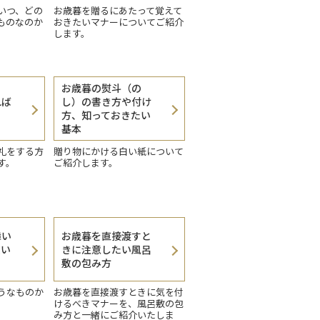
いつ、どの
お歳暮を贈るにあたって覚えて
ものなのか
おきたいマナーについてご紹介
します。
お歳暮の熨斗（の
れば
し）の書き方や付け
方、知っておきたい
基本
礼をする方
贈り物にかける白い紙について
す。
ご紹介します。
舞い
お歳暮を直接渡すと
使い
きに注意したい風呂
敷の包み方
うなものか
お歳暮を直接渡すときに気を付
。
けるべきマナーを、風呂敷の包
み方と一緒にご紹介いたしま