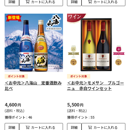
詳細
カートに入れる
詳細
カートに入れる
＜お中元＞八海山 定番酒飲み
＜お中元＞モメサン ブルゴー
比べ
ニュ 赤白ワインセット
4,600
5,500
円
円
(送料・税込)
(送料・税込)
獲得ポイント :
46
獲得ポイント :
55
詳細
カートに入れる
詳細
カートに入れる