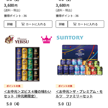
3,680
3,680
円
円
(送料・税込)
(送料・税込)
獲得ポイント :
36
獲得ポイント :
36
詳細
カートに入れる
詳細
カートに入れる
＜お中元＞ヱビス４種の味わい
＜お中元＞ザ・プレミアム・モ
セット（中元期限定）
ルツ ファミリーセット
5.0
（4）
5.0
（1）