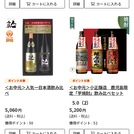
詳細
カートに入れる
詳細
カートに入れる
＜お中元＞人気一日本酒飲み比
＜お中元＞小正醸造 鹿児島限
べ
定「芋焼酎」飲み比べセット
5.0
（2）
5,060
5,200
円
円
(送料・税込)
(送料・税込)
獲得ポイント :
50
獲得ポイント :
52
詳細
カートに入れる
詳細
カートに入れる