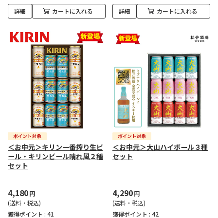
詳細
カートに入れる
詳細
カートに入れる
＜お中元＞キリン一番搾り生ビ
＜お中元＞大山ハイボール３種
ール・キリンビール晴れ風２種
セット
セット
4,180
4,290
円
円
(送料・税込)
(送料・税込)
獲得ポイント :
41
獲得ポイント :
42