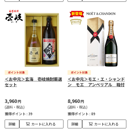
＜お中元＞玄海 壱岐焼酎厳選
＜お中元＞モエ・エ・シャンド
セット
ン モエ アンペリアル 箱付
3,960
8,960
円
円
(送料・税込)
(送料・税込)
獲得ポイント :
39
獲得ポイント :
89
詳細
カートに入れる
詳細
カートに入れる