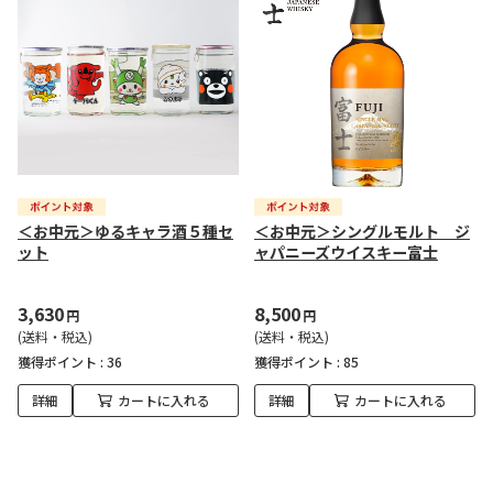
＜お中元＞ゆるキャラ酒５種セ
＜お中元＞シングルモルト ジ
ット
ャパニーズウイスキー富士
3,630
8,500
円
円
(送料・税込)
(送料・税込)
獲得ポイント :
36
獲得ポイント :
85
詳細
カートに入れる
詳細
カートに入れる