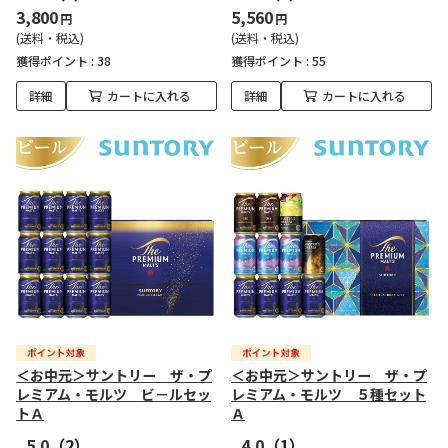
3,800
5,560
円
円
(送料・税込)
(送料・税込)
獲得ポイント :
38
獲得ポイント :
55
詳細
カートに入れる
詳細
カートに入れる
＜お中元＞サントリー ザ・プ
＜お中元＞サントリー ザ・プ
レミアム・モルツ ビ－ルセッ
レミアム・モルツ ５種セット
トＡ
Ａ
5.0
（2）
4.0
（1）