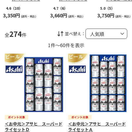
トＤ
トＡ
ットＡ
4.6
（10）
4.7
（6）
5.0
（5）
3,350円
3,660円
3,750円
(送料・税込)
(送料・税込)
(送料・税込)
274
並べ替え：
全
件
1件～60件を表示
＜お中元＞アサヒ スーパード
＜お中元＞アサヒ スーパード
ライセットＤ
ライセットＡ