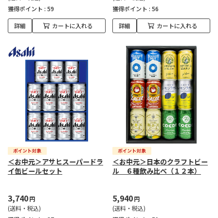
獲得ポイント :
59
獲得ポイント :
56
詳細
カートに入れる
詳細
カートに入れる
＜お中元＞アサヒスーパードラ
＜お中元＞日本のクラフトビー
イ缶ビールセット
ル ６種飲み比べ（１２本）
3,740
5,940
円
円
(送料・税込)
(送料・税込)