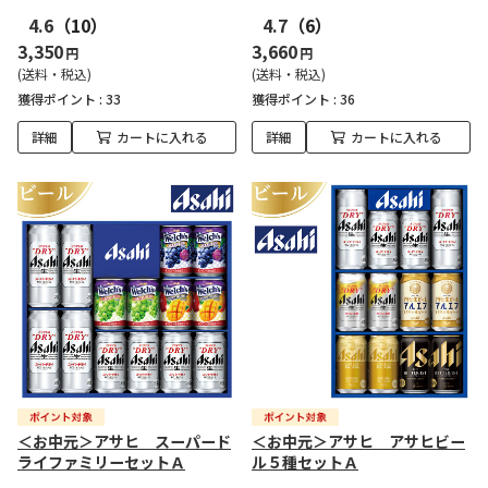
4.6
（10）
4.7
（6）
3,350
3,660
円
円
(送料・税込)
(送料・税込)
獲得ポイント :
33
獲得ポイント :
36
詳細
カートに入れる
詳細
カートに入れる
＜お中元＞アサヒ スーパード
＜お中元＞アサヒ アサヒビー
ライファミリーセットＡ
ル５種セットＡ