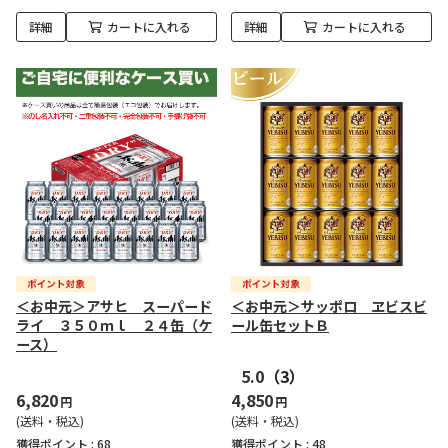
詳細
カートに入れる
詳細
カートに入れる
＜お中元＞アサヒ スーパード
＜お中元＞サッポロ ヱビスビ
ライ ３５０ｍｌ ２４缶（ケ
ール缶セットＢ
ース）
5.0
（3）
6,820
4,850
円
円
(送料・税込)
(送料・税込)
獲得ポイント :
68
獲得ポイント :
48