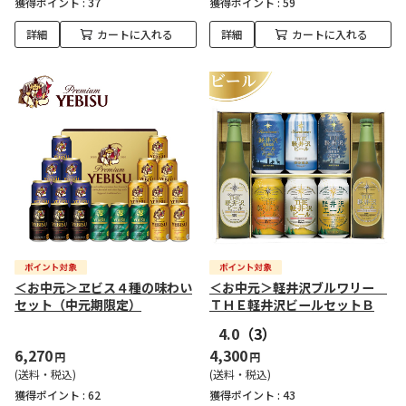
獲得ポイント :
37
獲得ポイント :
59
詳細
カートに入れる
詳細
カートに入れる
＜お中元＞ヱビス４種の味わい
＜お中元＞軽井沢ブルワリー
セット（中元期限定）
ＴＨＥ軽井沢ビールセットＢ
4.0
（3）
6,270
4,300
円
円
(送料・税込)
(送料・税込)
獲得ポイント :
62
獲得ポイント :
43