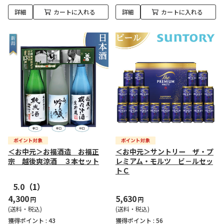
詳細
カートに入れる
詳細
カートに入れる
＜お中元＞お福酒造 お福正
＜お中元＞サントリー ザ・プ
宗 越後爽涼酒 ３本セット
レミアム・モルツ ビ－ルセッ
トＣ
5.0
（1）
4,300
5,630
円
円
(送料・税込)
(送料・税込)
獲得ポイント :
43
獲得ポイント :
56