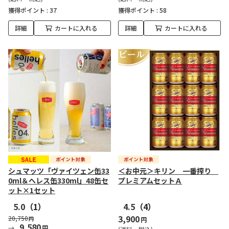
獲得ポイント :
37
獲得ポイント :
58
詳細
カートに入れる
詳細
カートに入れる
シュマッツ「ヴァイツェン缶33
＜お中元＞キリン 一番搾り
0ml＆へレス缶330ml」48缶セ
プレミアムセットＡ
ット×1セット
5.0
（1）
4.5
（4）
3,900
20,750
円
円
9,580
円