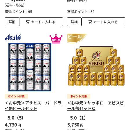
(送料・税込)
(送料・税込)
獲得ポイント :
95
獲得ポイント :
39
詳細
カートに入れる
詳細
カートに入れる
＜お中元＞アサヒスーパードラ
＜お中元＞サッポロ ヱビスビ
イ缶ビールセット
ール缶セットＣ
5.0
（5）
5.0
（1）
4,730
5,750
円
円