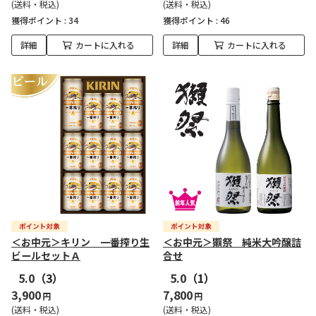
(送料・税込)
(送料・税込)
獲得ポイント :
34
獲得ポイント :
46
詳細
カートに入れる
詳細
カートに入れる
＜お中元＞キリン 一番搾り生
＜お中元＞獺祭 純米大吟醸詰
ビールセットＡ
合せ
5.0
（3）
5.0
（1）
3,900
7,800
円
円
(送料・税込)
(送料・税込)