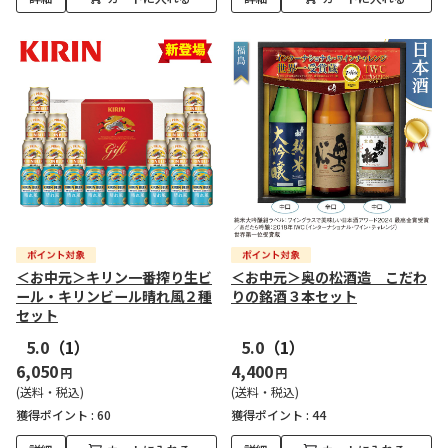
＜お中元＞キリン一番搾り生ビ
＜お中元＞奥の松酒造 こだわ
ール・キリンビール晴れ風２種
りの銘酒３本セット
セット
5.0
（1）
5.0
（1）
6,050
4,400
円
円
(送料・税込)
(送料・税込)
獲得ポイント :
60
獲得ポイント :
44