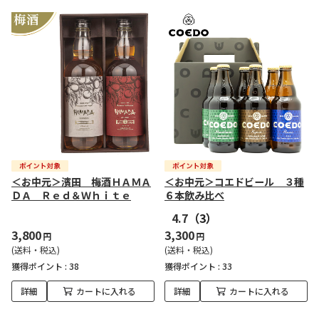
＜お中元＞濱田 梅酒ＨＡＭＡ
＜お中元＞コエドビール ３種
ＤＡ Ｒｅｄ＆Ｗｈｉｔｅ
６本飲み比べ
4.7
（3）
3,800
3,300
円
円
(送料・税込)
(送料・税込)
獲得ポイント :
38
獲得ポイント :
33
詳細
カートに入れる
詳細
カートに入れる