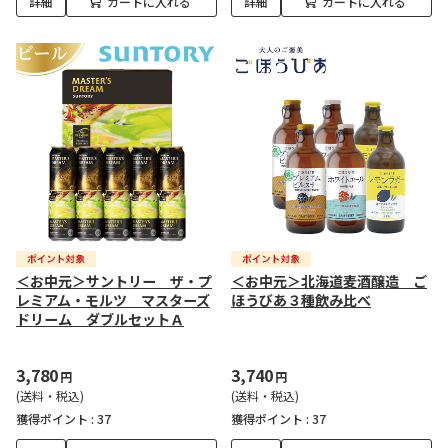
詳細
カートに入れる
詳細
カートに入れる
＜お中元＞サントリー ザ・プ
＜お中元＞北海道麦酒醸造 ご
レミアム・モルツ マスターズ
ほうびあ３種飲み比べ
ドリーム ダブルセットＡ
3,780
3,740
円
円
(送料・税込)
(送料・税込)
獲得ポイント :
37
獲得ポイント :
37