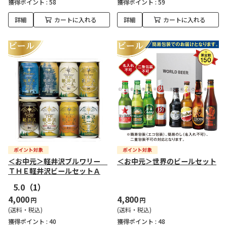
獲得ポイント :
58
獲得ポイント :
59
詳細
カートに入れる
詳細
カートに入れる
＜お中元＞軽井沢ブルワリー
＜お中元＞世界のビールセット
ＴＨＥ軽井沢ビールセットＡ
5.0
（1）
4,000
4,800
円
円
(送料・税込)
(送料・税込)
獲得ポイント :
40
獲得ポイント :
48