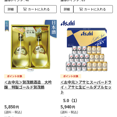
詳細
カートに入れる
詳細
カートに入れる
＜お中元＞賀茂鶴酒造 大吟
＜お中元＞アサヒスーパードラ
醸 特製ゴールド賀茂鶴
イ・アサヒ生ビールダブルセッ
ト
5.0
（1）
5,850
5,940
円
円
(送料・税込)
(送料・税込)