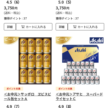
4.5
（6）
5.0
（5）
3,750
3,750
円
円
(送料・税込)
(送料・税込)
獲得ポイント :
37
獲得ポイント :
37
詳細
カートに入れる
詳細
カートに入れる
＜お中元＞サッポロ ヱビスビ
＜お中元＞アサヒ スーパード
ール缶セットＡ
ライセットＣ
4.9
（7）
4.9
（8）