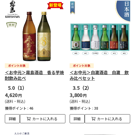
＜お中元＞霧島酒造 香る芋焼
＜お中元＞白瀧酒造 白瀧 飲
酎飲み比べ
み比べセット
5.0
（1）
3.5
（2）
4,620
3,800
円
円
(送料・税込)
(送料・税込)
獲得ポイント :
46
獲得ポイント :
38
詳細
カートに入れる
詳細
カートに入れる