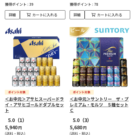
獲得ポイント :
39
獲得ポイント :
78
詳細
カートに入れる
詳細
カートに入れる
＜お中元＞アサヒスーパードラ
＜お中元＞サントリー ザ・プ
イ・アサヒゴールドダブルセッ
レミアム・モルツ ５種セット
ト
Ｃ
5.0
（1）
5.0
（3）
5,940
5,680
円
円
(送料・税込)
(送料・税込)