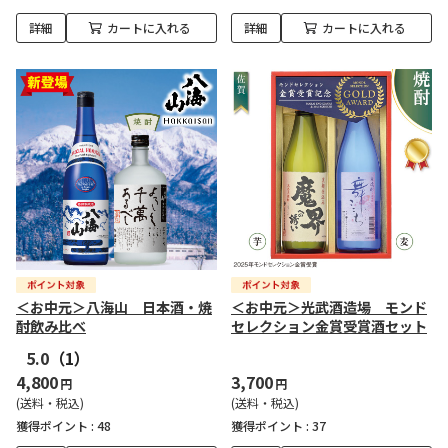
詳細
カートに入れる
詳細
カートに入れる
＜お中元＞八海山 日本酒・焼
＜お中元＞光武酒造場 モンド
酎飲み比べ
セレクション金賞受賞酒セット
5.0
（1）
4,800
3,700
円
円
(送料・税込)
(送料・税込)
獲得ポイント :
48
獲得ポイント :
37