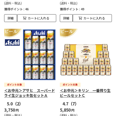
(送料・税込)
(送料・税込)
獲得ポイント :
46
獲得ポイント :
49
詳細
カートに入れる
詳細
カートに入れる
＜お中元＞アサヒ スーパード
＜お中元＞キリン 一番搾り生
ライ生ジョッキ缶セットＡ
ビールセットＣ
5.0
（2）
4.7
（7）
3,750
5,850
円
円
(送料・税込)
(送料・税込)