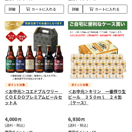
詳細
カートに入れる
詳細
カートに入れる
＜お中元＞コエドブルワリー
＜お中元＞キリン 一番搾り生
ＣＯＥＤＯプレミアムビールセ
ビール ３５０ｍｌ ２４缶
ットＡ
（ケース）
4,000
6,930
円
円
(送料・税込)
(送料・税込)
獲得ポイント :
40
獲得ポイント :
69