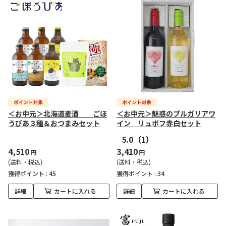
＜お中元＞北海道麦酒 ごほ
＜お中元＞魅惑のブルガリアワ
うびあ３種＆おつまみセット
イン リュボフ赤白セット
5.0
（1）
4,510
3,410
円
円
(送料・税込)
(送料・税込)
獲得ポイント :
45
獲得ポイント :
34
詳細
カートに入れる
詳細
カートに入れる