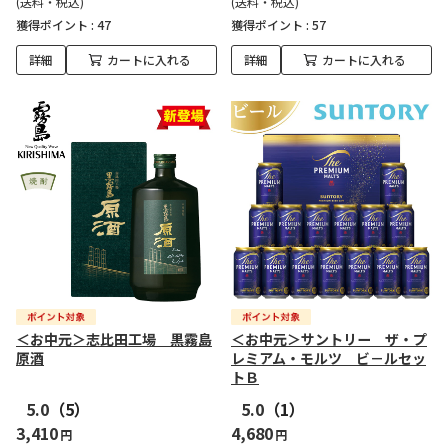
(送料・税込)
(送料・税込)
獲得ポイント :
47
獲得ポイント :
57
詳細
カートに入れる
詳細
カートに入れる
＜お中元＞志比田工場 黒霧島
＜お中元＞サントリー ザ・プ
原酒
レミアム・モルツ ビ－ルセッ
トＢ
5.0
（5）
5.0
（1）
3,410
4,680
円
円