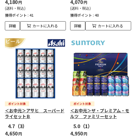
4,180
4,070
円
円
(送料・税込)
(送料・税込)
獲得ポイント :
41
獲得ポイント :
40
詳細
カートに入れる
詳細
カートに入れる
＜お中元＞アサヒ スーパード
＜お中元＞ザ・プレミアム・モ
ライセットＢ
ルツ ファミリーセット
4.7
（3）
5.0
（1）
4,650
4,950
円
円