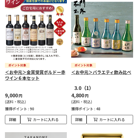
＜お中元＞金賞受賞ボルドー赤
＜お中元＞バラエティ飲み比べ
ワイン６本セット
3.0
（1）
9,000
4,800
円
円
(送料・税込)
(送料・税込)
獲得ポイント :
90
獲得ポイント :
48
詳細
カートに入れる
詳細
カートに入れる