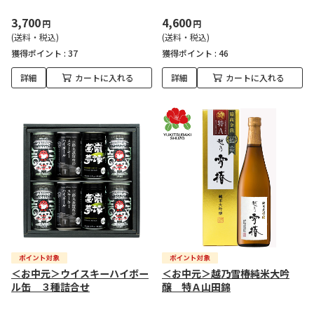
3,700
4,600
円
円
(送料・税込)
(送料・税込)
獲得ポイント :
37
獲得ポイント :
46
詳細
カートに入れる
詳細
カートに入れる
＜お中元＞ウイスキーハイボー
＜お中元＞越乃雪椿純米大吟
ル缶 ３種詰合せ
醸 特Ａ山田錦