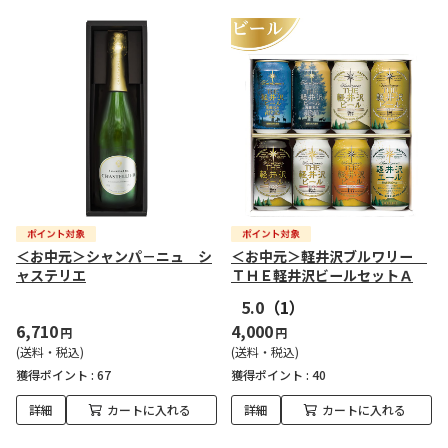
＜お中元＞シャンパ－ニュ シ
＜お中元＞軽井沢ブルワリー
ャステリエ
ＴＨＥ軽井沢ビールセットＡ
5.0
（1）
6,710
4,000
円
円
(送料・税込)
(送料・税込)
獲得ポイント :
67
獲得ポイント :
40
詳細
カートに入れる
詳細
カートに入れる