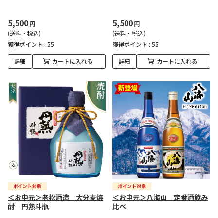
5,500
5,500
円
円
(送料・税込)
(送料・税込)
獲得ポイント :
55
獲得ポイント :
55
詳細
カートに入れる
詳細
カートに入れる
＜お中元＞老松酒造 大分麦焼
＜お中元＞八海山 定番酒飲み
酎 円熟斗瓶
比べ