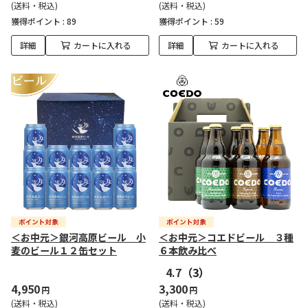
(送料・税込)
(送料・税込)
獲得ポイント :
89
獲得ポイント :
59
詳細
カートに入れる
詳細
カートに入れる
＜お中元＞銀河高原ビール 小
＜お中元＞コエドビール ３種
麦のビール１２缶セット
６本飲み比べ
4.7
（3）
4,950
3,300
円
円
(送料・税込)
(送料・税込)