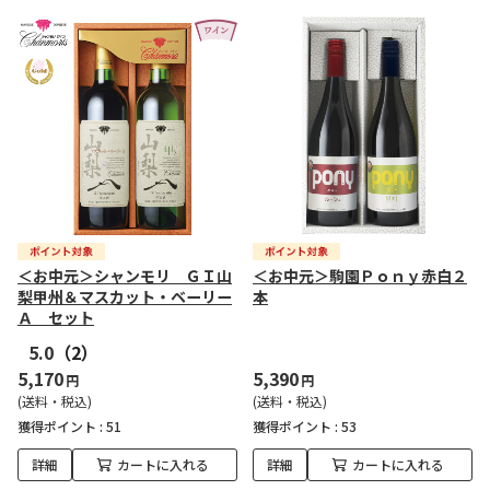
＜お中元＞シャンモリ ＧＩ山
＜お中元＞駒園Ｐｏｎｙ赤白２
梨甲州＆マスカット・ベーリー
本
Ａ セット
5.0
（2）
5,170
5,390
円
円
(送料・税込)
(送料・税込)
獲得ポイント :
51
獲得ポイント :
53
詳細
カートに入れる
詳細
カートに入れる