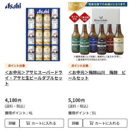
＜お中元＞アサヒスーパードラ
＜お中元＞梅錦山川 梅錦 ビ
イ・アサヒ生ビールダブルセッ
ールセット
ト
4,180
5,100
円
円
(送料・税込)
(送料・税込)
獲得ポイント :
41
獲得ポイント :
51
詳細
カートに入れる
詳細
カートに入れる