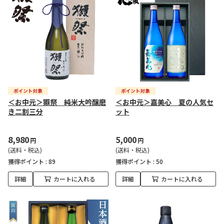
＜お中元＞獺祭 純米大吟醸磨
＜お中元＞嘉美心 夏の人気セ
き二割三分
ット
8,980
5,000
円
円
(送料・税込)
(送料・税込)
獲得ポイント :
89
獲得ポイント :
50
詳細
カートに入れる
詳細
カートに入れる