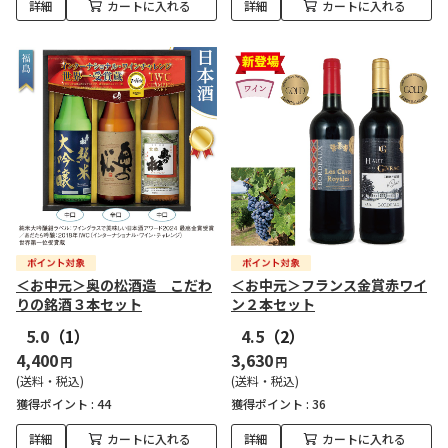
詳細
カートに入れる
詳細
カートに入れる
＜お中元＞奥の松酒造 こだわ
＜お中元＞フランス金賞赤ワイ
りの銘酒３本セット
ン２本セット
5.0
（1）
4.5
（2）
4,400
3,630
円
円
(送料・税込)
(送料・税込)
獲得ポイント :
44
獲得ポイント :
36
詳細
カートに入れる
詳細
カートに入れる