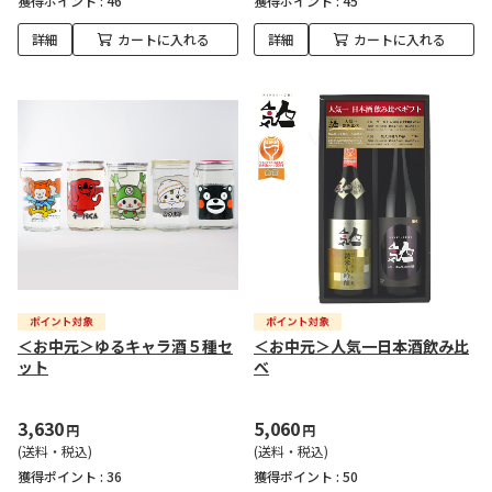
獲得ポイント :
46
獲得ポイント :
45
詳細
カートに入れる
詳細
カートに入れる
＜お中元＞ゆるキャラ酒５種セ
＜お中元＞人気一日本酒飲み比
ット
べ
3,630
5,060
円
円
(送料・税込)
(送料・税込)
獲得ポイント :
36
獲得ポイント :
50