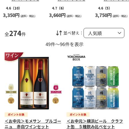
トＤ
トＡ
ミリーセットＡ
4.6
（10）
4.7
（6）
4.6
（5）
3,350円
3,660円
3,750円
(送料・税込)
(送料・税込)
(送料・税込)
274
並べ替え：
全
件
49件～96件を表示
＜お中元＞モメサン ブルゴー
＜お中元＞横浜ビール クラフ
ニュ 赤白ワインセット
ト缶 ５種飲み比べセット