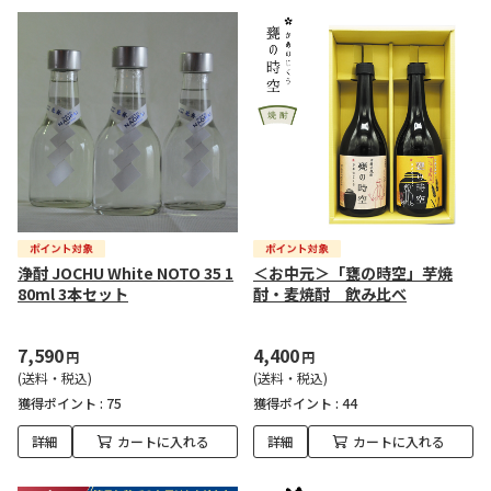
浄酎 JOCHU White NOTO 35 1
＜お中元＞「甕の時空」芋焼
80ml 3本セット
酎・麦焼酎 飲み比べ
7,590
4,400
円
円
(送料・税込)
(送料・税込)
獲得ポイント :
75
獲得ポイント :
44
詳細
カートに入れる
詳細
カートに入れる