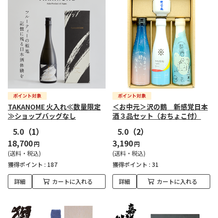
TAKANOME 火入れ≪数量限定
＜お中元＞沢の鶴 新感覚日本
≫ショップバッグなし
酒３品セット（おちょこ付）
5.0
（1）
5.0
（2）
18,700
3,190
円
円
(送料・税込)
(送料・税込)
獲得ポイント :
187
獲得ポイント :
31
詳細
カートに入れる
詳細
カートに入れる