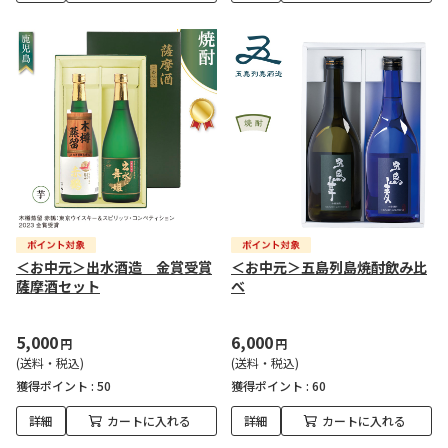
＜お中元＞出水酒造 金賞受賞
＜お中元＞五島列島焼酎飲み比
薩摩酒セット
べ
5,000
6,000
円
円
(送料・税込)
(送料・税込)
獲得ポイント :
50
獲得ポイント :
60
詳細
カートに入れる
詳細
カートに入れる