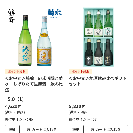
＜お中元＞鶴齢 純米吟醸と菊
＜お中元＞地酒飲み比べギフト
水 しぼりたて生原酒 飲み比
セット
べ
5.0
（1）
4,620
5,830
円
円
(送料・税込)
(送料・税込)
獲得ポイント :
46
獲得ポイント :
58
詳細
カートに入れる
詳細
カートに入れる