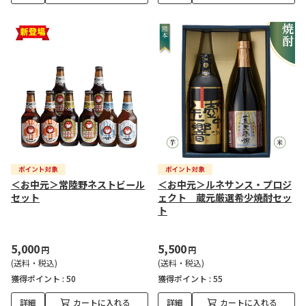
＜お中元＞常陸野ネストビール
＜お中元＞ルネサンス・プロジ
セット
ェクト 蔵元厳選希少焼酎セッ
ト
5,000
5,500
円
円
(送料・税込)
(送料・税込)
獲得ポイント :
50
獲得ポイント :
55
詳細
カートに入れる
詳細
カートに入れる