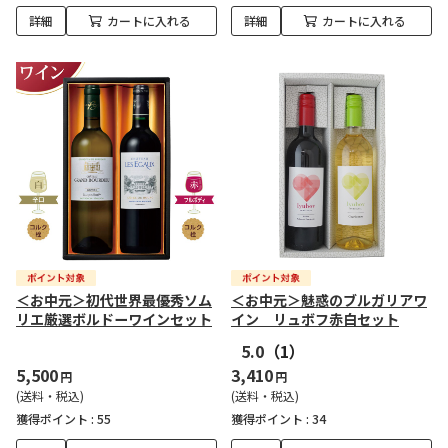
詳細
カートに入れる
詳細
カートに入れる
＜お中元＞初代世界最優秀ソム
＜お中元＞魅惑のブルガリアワ
リエ厳選ボルドーワインセット
イン リュボフ赤白セット
5.0
（1）
5,500
3,410
円
円
(送料・税込)
(送料・税込)
獲得ポイント :
55
獲得ポイント :
34