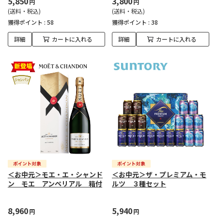
5,850
3,800
円
円
(送料・税込)
(送料・税込)
獲得ポイント :
58
獲得ポイント :
38
詳細
カートに入れる
詳細
カートに入れる
＜お中元＞モエ・エ・シャンド
＜お中元＞ザ・プレミアム・モ
ン モエ アンペリアル 箱付
ルツ ３種セット
8,960
5,940
円
円