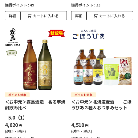
獲得ポイント :
49
獲得ポイント :
33
詳細
カートに入れる
詳細
カートに入れる
＜お中元＞霧島酒造 香る芋焼
＜お中元＞北海道麦酒 ごほ
酎飲み比べ
うびあ３種＆おつまみセット
5.0
（1）
4,620
4,510
円
円
(送料・税込)
(送料・税込)