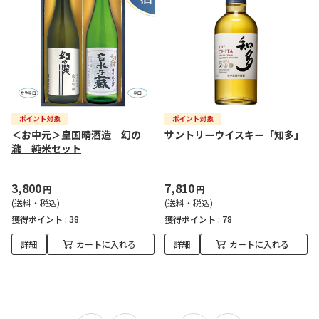
＜お中元＞皇国晴酒造 幻の
サントリーウイスキー「知多」
瀧 純米セット
3,800
7,810
円
円
(送料・税込)
(送料・税込)
獲得ポイント :
38
獲得ポイント :
78
詳細
カートに入れる
詳細
カートに入れる