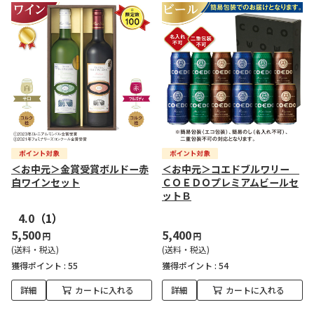
＜お中元＞金賞受賞ボルドー赤
＜お中元＞コエドブルワリー
白ワインセット
ＣＯＥＤＯプレミアムビールセ
ットＢ
4.0
（1）
5,500
5,400
円
円
(送料・税込)
(送料・税込)
獲得ポイント :
55
獲得ポイント :
54
詳細
カートに入れる
詳細
カートに入れる