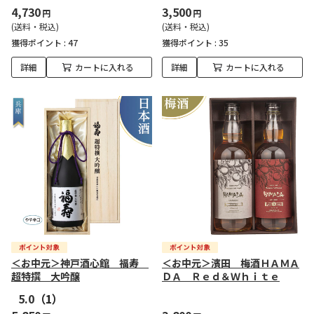
4,730
3,500
円
円
(送料・税込)
(送料・税込)
獲得ポイント :
47
獲得ポイント :
35
詳細
カートに入れる
詳細
カートに入れる
＜お中元＞神戸酒心館 福寿
＜お中元＞濱田 梅酒ＨＡＭＡ
超特撰 大吟醸
ＤＡ Ｒｅｄ＆Ｗｈｉｔｅ
5.0
（1）