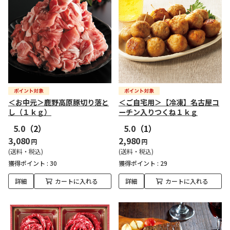
＜お中元＞鹿野高原豚切り落と
＜ご自宅用＞【冷凍】名古屋コ
し（１ｋｇ）
ーチン入りつくね１ｋｇ
5.0
（2）
5.0
（1）
3,080
2,980
円
円
(送料・税込)
(送料・税込)
獲得ポイント :
30
獲得ポイント :
29
詳細
カートに入れる
詳細
カートに入れる