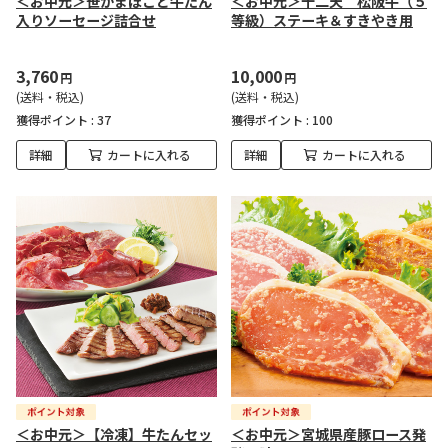
＜お中元＞笹かまぼこと牛たん
＜お中元＞十二天 松阪牛（５
入りソーセージ詰合せ
等級）ステーキ＆すきやき用
3,760
10,000
円
円
(送料・税込)
(送料・税込)
獲得ポイント :
37
獲得ポイント :
100
詳細
カートに入れる
詳細
カートに入れる
＜お中元＞【冷凍】牛たんセッ
＜お中元＞宮城県産豚ロース発