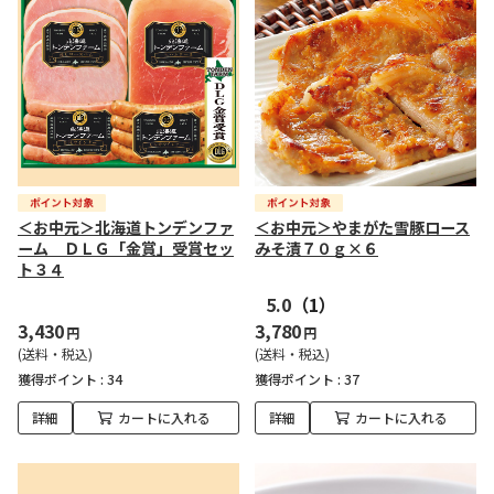
＜お中元＞北海道トンデンファ
＜お中元＞やまがた雪豚ロース
ーム ＤＬＧ「金賞」受賞セッ
みそ漬７０ｇ×６
ト３４
5.0
（1）
3,430
3,780
円
円
(送料・税込)
(送料・税込)
獲得ポイント :
34
獲得ポイント :
37
詳細
カートに入れる
詳細
カートに入れる