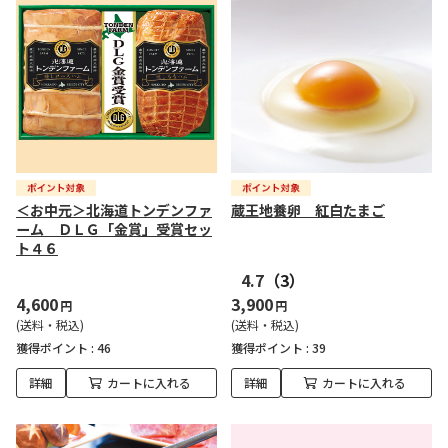
＜お中元＞北海道トンデンファ
蔵王地養卵 紅白たまご
ーム ＤＬＧ「金賞」受賞セッ
ト４６
4.7
（3）
4,600
3,900
円
円
(送料・税込)
(送料・税込)
獲得ポイント :
46
獲得ポイント :
39
詳細
カートに入れる
詳細
カートに入れる