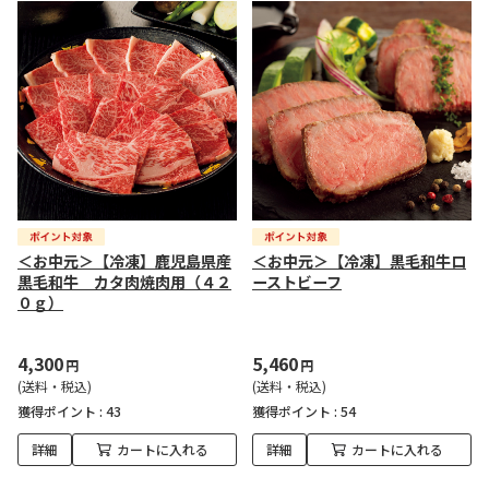
＜お中元＞【冷凍】鹿児島県産
＜お中元＞【冷凍】黒毛和牛ロ
黒毛和牛 カタ肉焼肉用（４２
ーストビーフ
０ｇ）
4,300
5,460
円
円
(送料・税込)
(送料・税込)
獲得ポイント :
43
獲得ポイント :
54
詳細
カートに入れる
詳細
カートに入れる