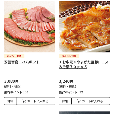
安芸宮島 ハムギフト
＜お中元＞やまがた雪豚ロース
みそ漬７０ｇ×５
3,080
3,240
円
円
(送料・税込)
(送料・税込)
獲得ポイント :
30
獲得ポイント :
32
詳細
カートに入れる
詳細
カートに入れる