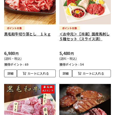
黒毛和牛切り落とし １ｋｇ
＜お中元＞【冷凍】国産馬刺し
５種セット（スライス済）
6,980
5,480
円
円
(送料・税込)
(送料・税込)
獲得ポイント :
69
獲得ポイント :
54
詳細
カートに入れる
詳細
カートに入れる