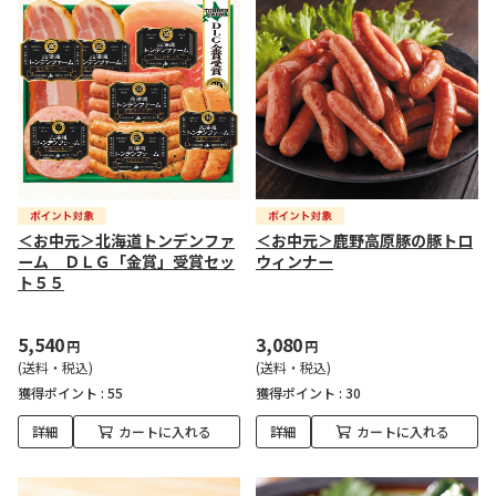
＜お中元＞北海道トンデンファ
＜お中元＞鹿野高原豚の豚トロ
ーム ＤＬＧ「金賞」受賞セッ
ウィンナー
ト５５
5,540
3,080
円
円
(送料・税込)
(送料・税込)
獲得ポイント :
55
獲得ポイント :
30
詳細
カートに入れる
詳細
カートに入れる