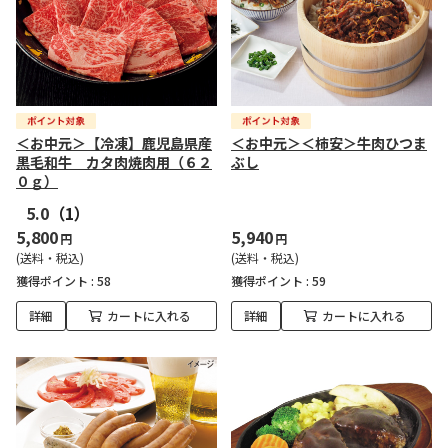
＜お中元＞【冷凍】鹿児島県産
＜お中元＞＜柿安＞牛肉ひつま
黒毛和牛 カタ肉焼肉用（６２
ぶし
０ｇ）
5.0
（1）
5,800
5,940
円
円
(送料・税込)
(送料・税込)
獲得ポイント :
58
獲得ポイント :
59
詳細
カートに入れる
詳細
カートに入れる