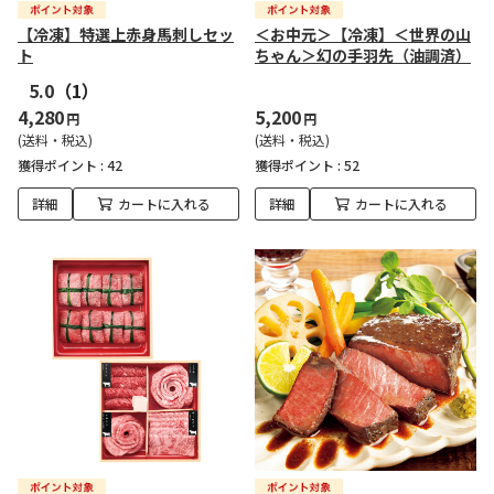
【冷凍】特選上赤身馬刺しセッ
＜お中元＞【冷凍】＜世界の山
ト
ちゃん＞幻の手羽先（油調済）
5.0
（1）
4,280
5,200
円
円
(送料・税込)
(送料・税込)
獲得ポイント :
42
獲得ポイント :
52
詳細
カートに入れる
詳細
カートに入れる