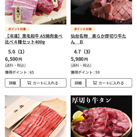
【冷凍】黒毛和牛 A5焼肉食べ
仙台名物 柔らか厚切り牛た
比べ４種セット400g
ん Ｂ
5.0
（1）
4.7
（3）
6,500
5,980
円
円
(送料・税込)
(送料・税込)
獲得ポイント :
65
獲得ポイント :
59
詳細
カートに入れる
詳細
カートに入れる