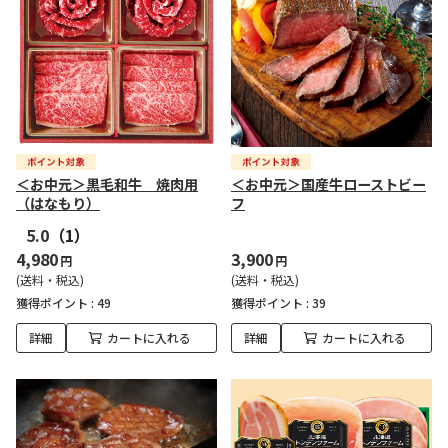
＜お中元＞黒毛和牛 焼肉用
＜お中元＞国産牛ローストビー
（はなもり）
フ
5.0
（1）
4,980
3,900
円
円
(送料・税込)
(送料・税込)
獲得ポイント :
49
獲得ポイント :
39
詳細
カートに入れる
詳細
カートに入れる