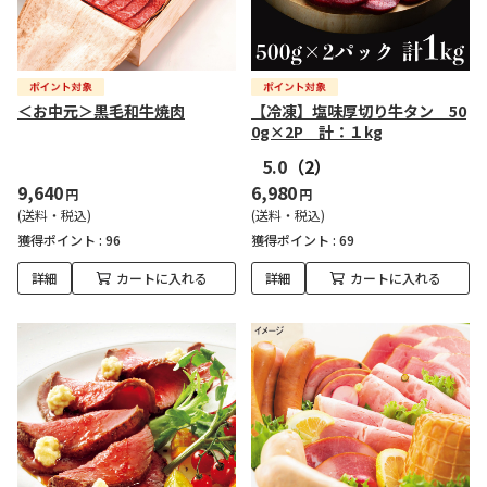
＜お中元＞黒毛和牛焼肉
【冷凍】塩味厚切り牛タン 50
0g×2P 計：１kg
5.0
（2）
9,640
6,980
円
円
(送料・税込)
(送料・税込)
獲得ポイント :
96
獲得ポイント :
69
詳細
カートに入れる
詳細
カートに入れる