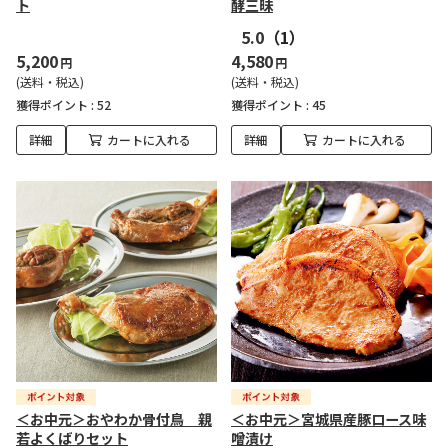
ト
酵三昧
5.0
（1）
5,200
4,580
円
円
(送料・税込)
(送料・税込)
獲得ポイント :
52
獲得ポイント :
45
詳細
カートに入れる
詳細
カートに入れる
＜お中元＞おやわか骨付鳥 親
＜お中元＞宮城県産豚ロース味
若よくばりセット
噌漬け