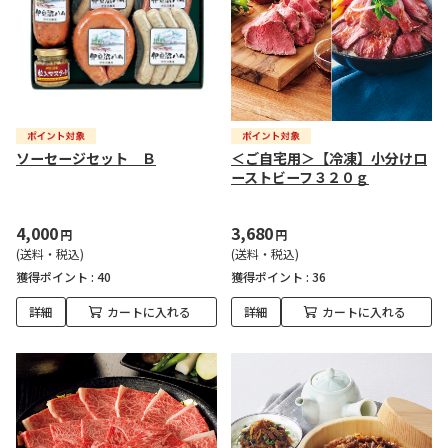
ソーセージセット Ｂ
＜ご自宅用＞【冷凍】小分けロ
ーストビーフ３２０ｇ
4,000
3,680
円
円
(送料・税込)
(送料・税込)
獲得ポイント :
40
獲得ポイント :
36
詳細
カートに入れる
詳細
カートに入れる