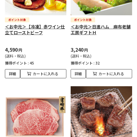
＜お中元＞【冷凍】赤ワイン仕
＜お中元＞日進ハム 麻布老舗
立てローストビーフ
工房ギフトＨ
4,590
3,240
円
円
(送料・税込)
(送料・税込)
獲得ポイント :
45
獲得ポイント :
32
詳細
カートに入れる
詳細
カートに入れる