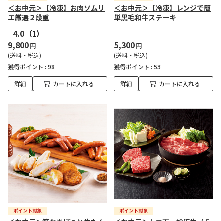
＜お中元＞【冷凍】お肉ソムリ
＜お中元＞【冷凍】レンジで簡
エ厳選２段重
単黒毛和牛ステーキ
4.0
（1）
9,800
5,300
円
円
(送料・税込)
(送料・税込)
獲得ポイント :
98
獲得ポイント :
53
詳細
カートに入れる
詳細
カートに入れる