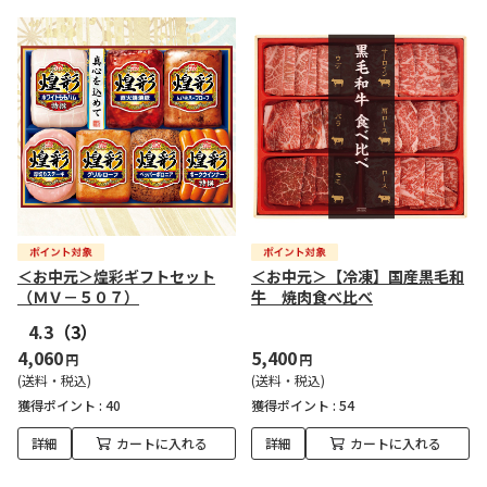
＜お中元＞煌彩ギフトセット
＜お中元＞【冷凍】国産黒毛和
（ＭＶ－５０７）
牛 焼肉食べ比べ
4.3
（3）
4,060
5,400
円
円
(送料・税込)
(送料・税込)
獲得ポイント :
40
獲得ポイント :
54
詳細
カートに入れる
詳細
カートに入れる