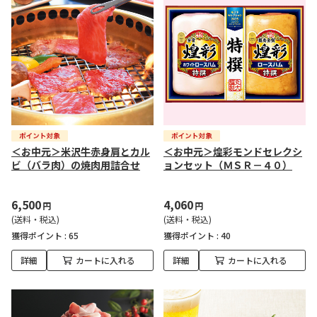
＜お中元＞米沢牛赤身肩とカル
＜お中元＞煌彩モンドセレクシ
ビ（バラ肉）の焼肉用詰合せ
ョンセット（ＭＳＲ－４０）
6,500
4,060
円
円
(送料・税込)
(送料・税込)
獲得ポイント :
65
獲得ポイント :
40
詳細
カートに入れる
詳細
カートに入れる