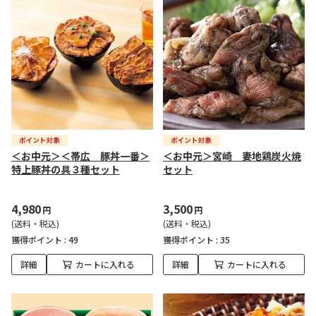
＜お中元＞＜帯広 豚丼一番＞
＜お中元＞宮崎 妻地鶏炭火焼
特上豚丼の具３種セット
セット
4,980
3,500
円
円
(送料・税込)
(送料・税込)
獲得ポイント :
49
獲得ポイント :
35
詳細
カートに入れる
詳細
カートに入れる