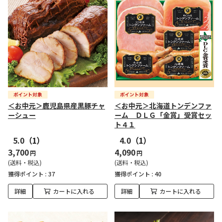
＜お中元＞鹿児島県産黒豚チャ
＜お中元＞北海道トンデンファ
ーシュー
ーム ＤＬＧ「金賞」受賞セッ
ト４１
5.0
（1）
4.0
（1）
3,700
4,090
円
円
(送料・税込)
(送料・税込)
獲得ポイント :
37
獲得ポイント :
40
詳細
カートに入れる
詳細
カートに入れる