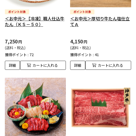
＜お中元＞【冷凍】職人仕込牛
＜お中元＞厚切り牛たん塩仕立
たん（ＫＳ－５０）
てＡ
7,250
4,150
円
円
(送料・税込)
(送料・税込)
獲得ポイント :
72
獲得ポイント :
41
詳細
カートに入れる
詳細
カートに入れる