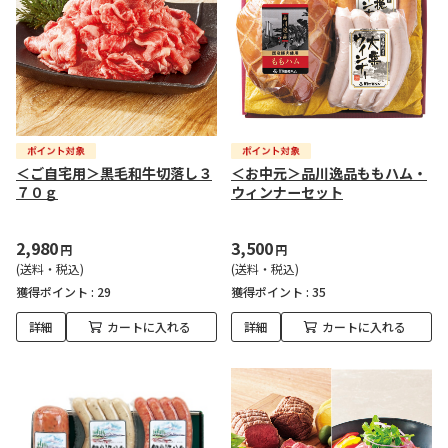
＜ご自宅用＞黒毛和牛切落し３
＜お中元＞品川逸品ももハム・
７０ｇ
ウィンナーセット
2,980
3,500
円
円
(送料・税込)
(送料・税込)
獲得ポイント :
29
獲得ポイント :
35
詳細
カートに入れる
詳細
カートに入れる