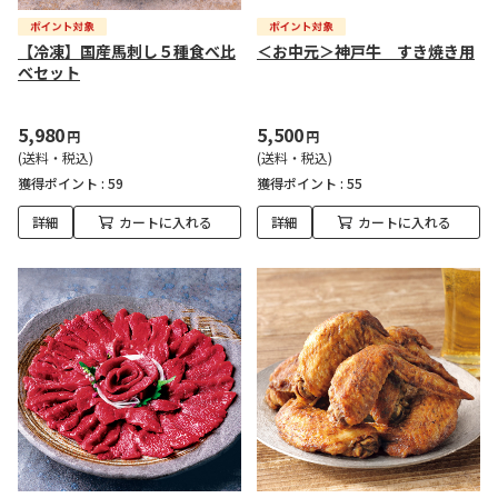
【冷凍】国産馬刺し５種食べ比
＜お中元＞神戸牛 すき焼き用
べセット
5,980
5,500
円
円
(送料・税込)
(送料・税込)
獲得ポイント :
59
獲得ポイント :
55
詳細
カートに入れる
詳細
カートに入れる