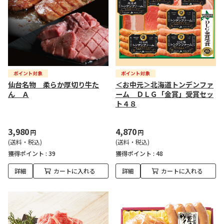
仙台名物 柔らか厚切り牛た
＜お中元＞北海道トンデンファ
ん Ａ
ーム ＤＬＧ「金賞」受賞セッ
ト４８
3,980
4,870
円
円
(送料・税込)
(送料・税込)
獲得ポイント :
39
獲得ポイント :
48
詳細
カートに入れる
詳細
カートに入れる