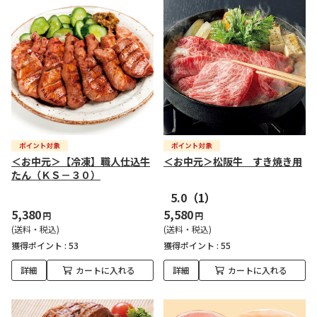
＜お中元＞【冷凍】職人仕込牛
＜お中元＞松阪牛 すき焼き用
たん（ＫＳ－３０）
5.0
（1）
5,380
5,580
円
円
(送料・税込)
(送料・税込)
獲得ポイント :
53
獲得ポイント :
55
詳細
カートに入れる
詳細
カートに入れる