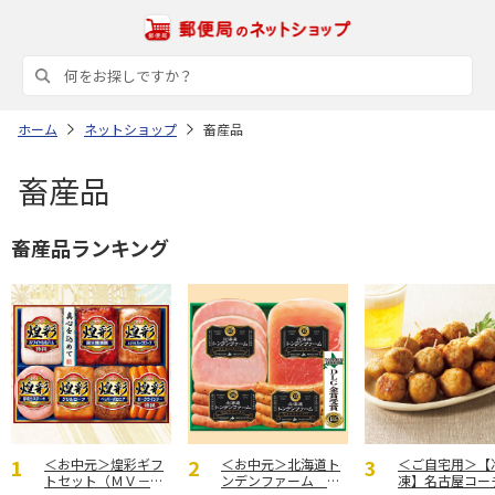
ホーム
ネットショップ
畜産品
畜産品
畜産品ランキング
＜お中元＞煌彩ギフ
＜お中元＞北海道ト
＜ご自宅用＞【
トセット（ＭＶ－５
ンデンファーム Ｄ
凍】名古屋コー