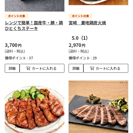
レンジで簡単！国産牛・豚・鶏
宮崎 妻地鶏炭火焼
ひとくちステーキ
5.0
（1）
3,700
2,970
円
円
(送料・税込)
(送料・税込)
獲得ポイント :
37
獲得ポイント :
29
詳細
カートに入れる
詳細
カートに入れる