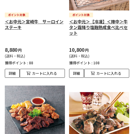
＜お中元＞宮崎牛 サーロイン
＜お中元＞【冷凍】＜陣中＞牛
ステーキ
タン霜降り塩麹熟成食べ比べセ
ット
8,880
10,800
円
円
(送料・税込)
(送料・税込)
獲得ポイント :
88
獲得ポイント :
108
詳細
カートに入れる
詳細
カートに入れる