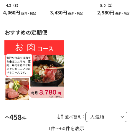
０７）
ＬＧ「金賞」受賞セ
入りつくね１ｋ
ット３４
4.3
（3）
5.0
（1）
4,060円
3,430円
2,980円
(送料・税込)
(送料・税込)
(送料・税込)
おすすめの定期便
458
並べ替え：
全
件
1件～60件を表示