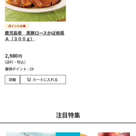
鹿児島産 黒豚ロースかば焼風
Ａ（３００ｇ）
2,980
円
(送料・税込)
獲得ポイント :
29
詳細
カートに入れる
注目特集