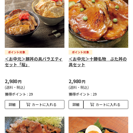
＜お中元＞豚丼の具バラエティ
＜お中元＞十勝名物 ぶた丼の
セット「桜」
具セット
2,980
2,980
円
円
(送料・税込)
(送料・税込)
獲得ポイント :
29
獲得ポイント :
29
詳細
カートに入れる
詳細
カートに入れる