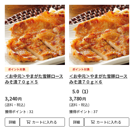
＜お中元＞やまがた雪豚ロース
＜お中元＞やまがた雪豚ロース
みそ漬７０ｇ×５
みそ漬７０ｇ×６
5.0
（1）
3,240
3,780
円
円
(送料・税込)
(送料・税込)
獲得ポイント :
32
獲得ポイント :
37
詳細
カートに入れる
詳細
カートに入れる