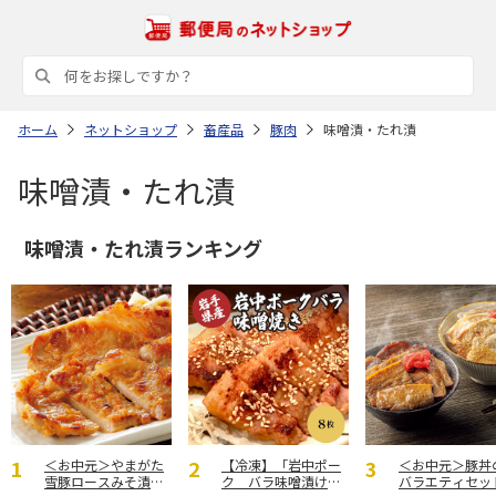
ホーム
ネットショップ
畜産品
豚肉
味噌漬・たれ漬
味噌漬・たれ漬
味噌漬・たれ漬ランキング
＜お中元＞やまがた
【冷凍】「岩中ポー
＜お中元＞豚丼
雪豚ロースみそ漬７
ク バラ味噌漬け」6
バラエティセッ