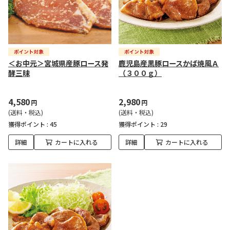
＜お中元＞宮城県産豚ロース発
鹿児島産黒豚ロースかば焼風Ａ
酵三昧
（３００ｇ）
4,580
2,980
円
円
(送料・税込)
(送料・税込)
獲得ポイント :
45
獲得ポイント :
29
詳細
カートに入れる
詳細
カートに入れる