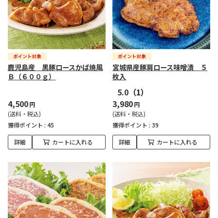
鹿児島産 黒豚ロースかば焼風
宮城県産豚肩ロース味噌漬 ５
Ｂ（６００ｇ）
枚入
5.0
（1）
4,500
3,980
円
円
(送料・税込)
(送料・税込)
獲得ポイント :
45
獲得ポイント :
39
詳細
カートに入れる
詳細
カートに入れる