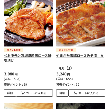
＜お中元＞宮城県産豚ロース味
やまがた雪豚ロースみそ漬 Ａ
噌漬け
4.0
（1）
3,980
3,240
円
円
(送料・税込)
(送料・税込)
獲得ポイント :
39
獲得ポイント :
32
詳細
カートに入れる
詳細
カートに入れる