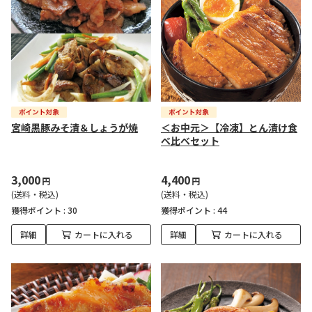
宮崎黒豚みそ漬＆しょうが焼
＜お中元＞【冷凍】とん漬け食
べ比べセット
3,000
4,400
円
円
(送料・税込)
(送料・税込)
獲得ポイント :
30
獲得ポイント :
44
詳細
カートに入れる
詳細
カートに入れる