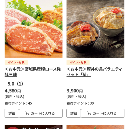
＜お中元＞宮城県産豚ロース発
＜お中元＞豚丼の具バラエティ
酵三昧
セット「菊」
5.0
（1）
4,580
3,900
円
円
(送料・税込)
(送料・税込)
獲得ポイント :
45
獲得ポイント :
39
詳細
カートに入れる
詳細
カートに入れる