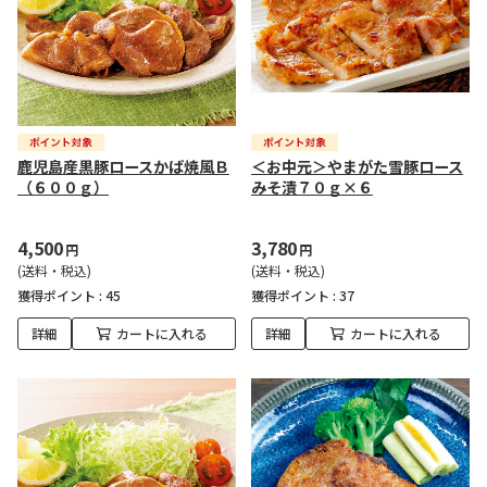
鹿児島産黒豚ロースかば焼風Ｂ
＜お中元＞やまがた雪豚ロース
（６００ｇ）
みそ漬７０ｇ×６
4,500
3,780
円
円
(送料・税込)
(送料・税込)
獲得ポイント :
45
獲得ポイント :
37
詳細
カートに入れる
詳細
カートに入れる