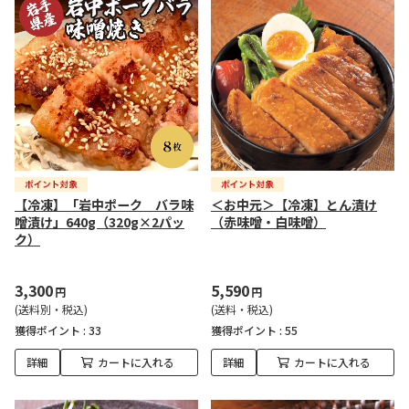
【冷凍】「岩中ポーク バラ味
＜お中元＞【冷凍】とん漬け
噌漬け」640g（320g×2パッ
（赤味噌・白味噌）
ク）
3,300
5,590
円
円
(送料別・税込)
(送料・税込)
獲得ポイント :
33
獲得ポイント :
55
詳細
カートに入れる
詳細
カートに入れる