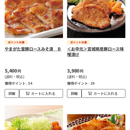
やまがた雪豚ロースみそ漬 Ｂ
＜お中元＞宮城県産豚ロース味
噌漬け
5,400
3,980
円
円
(送料・税込)
(送料・税込)
獲得ポイント :
54
獲得ポイント :
39
詳細
カートに入れる
詳細
カートに入れる