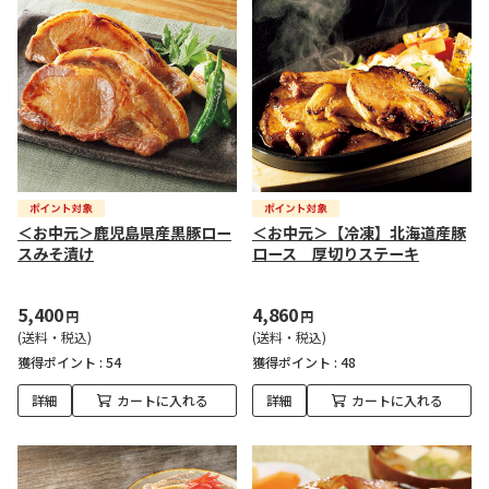
＜お中元＞鹿児島県産黒豚ロー
＜お中元＞【冷凍】北海道産豚
スみそ漬け
ロース 厚切りステーキ
5,400
4,860
円
円
(送料・税込)
(送料・税込)
獲得ポイント :
54
獲得ポイント :
48
詳細
カートに入れる
詳細
カートに入れる