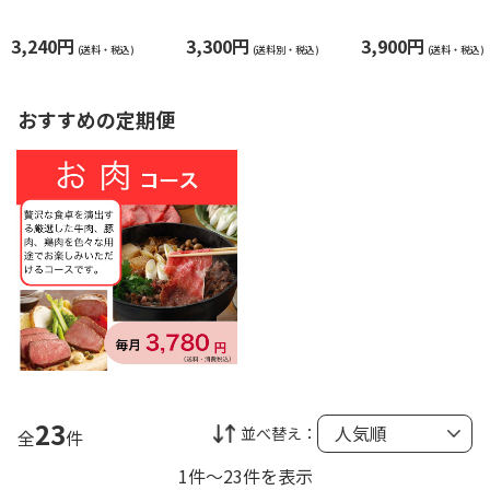
０ｇ×５
40g（320g×2パッ
「菊」
ク）
3,240円
3,300円
3,900円
(送料・税込)
(送料別・税込)
(送料・税込)
おすすめの定期便
23
並べ替え：
全
件
1件～23件を表示