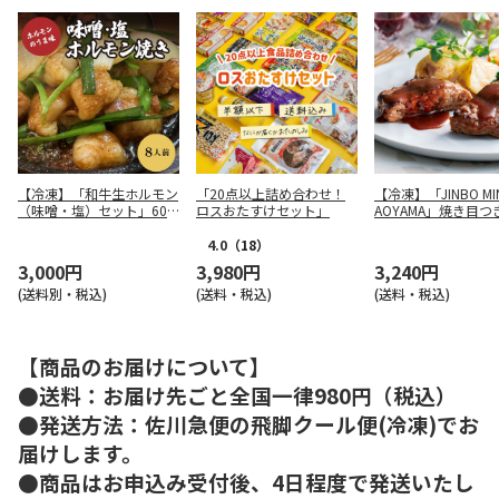
【冷凍】「和牛生ホルモン
「20点以上詰め合わせ！
【冷凍】「JINBO MIN
（味噌・塩）セット」600
ロスおたすけセット」
AOYAMA」焼き目つ
g（150g×4パック）
バーグ
4.0
（18）
3,000円
3,980円
3,240円
(送料別・税込)
(送料・税込)
(送料・税込)
【商品のお届けについて】
●送料：お届け先ごと全国一律980円（税込）
●発送方法：佐川急便の飛脚クール便(冷凍)でお
届けします。
●商品はお申込み受付後、4日程度で発送いたし