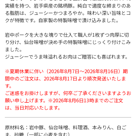
実績を持つ、岩手県産の銘柄豚。純白で適度な締まりのあ
る脂肪は、ジューシーかつまろやか。味わい深い旨味とコ
クが特徴です。自家製の特製味噌で漬け込みました。
岩中ポークを大きな塊りで仕入て職人が1枚ずつ肉厚に切
り分け、仙台味噌が決め手の特製味噌にじっくり付けこみ
ました。
ジューシーでうま味溢れるお肉はご贈答にも喜ばれます。
※夏期休業に伴い（2026年8月7日～2026年8月16日）期
間中のご注文は、2026年8月17日より順次発送いたしま
す。
ご迷惑をお掛けしますが、何卒ご了承くださいますようお
願い申し上げます。※2026年8月6日13時までのご注文
は、当日対応いたします。
原材料名：岩中豚、仙台味噌、料理酒、本みりん、白ご
ま、砂糖（一部に小麦を含む）