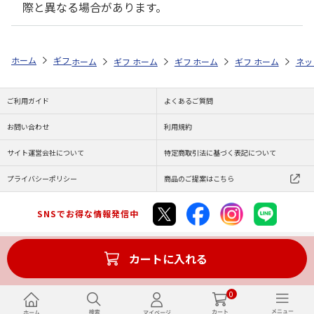
際と異なる場合があります。
ホーム
ギフトストア
お中元・夏ギフト特集 2026
おつまみ・お惣菜
ホーム
ギフトストア
ホーム
ギフトストア
お中元・夏ギフト特集 2026
ホーム
ギフトストア
お中元・夏ギフト特集
ホーム
ネッ
お
お
ご利用ガイド
よくあるご質問
お問い合わせ
利用規約
サイト運営会社について
特定商取引法に基づく表記について
プライバシーポリシー
商品のご提案はこちら
SNSでお得な情報発信中
カートに入れる
Copyright (C) JAPAN POST Co.,Ltd. All Rights Reserved.
0