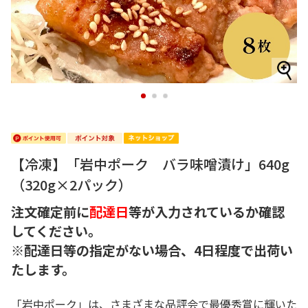
1
2
3
【冷凍】「岩中ポーク バラ味噌漬け」640g
（320g×2パック）
注文確定前に
配達日
等が入力されているか確認
してください。
※配達日等の指定がない場合、4日程度で出荷い
たします。
「岩中ポーク」は、さまざまな品評会で最優秀賞に輝いた