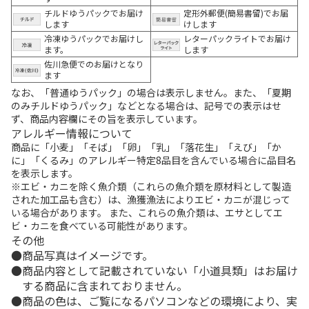
チルドゆうパックでお届け
定形外郵便(簡易書留)でお届
します
けします
冷凍ゆうパックでお届けし
レターパックライトでお届け
ます。
します
佐川急便でのお届けとなり
ます
なお、「普通ゆうパック」の場合は表示しません。また、「夏期
のみチルドゆうパック」などとなる場合は、記号での表示はせ
ず、商品内容欄にその旨を表示しています。
アレルギー情報について
商品に「小麦」「そば」「卵」「乳」「落花生」「えび」「か
に」「くるみ」のアレルギー特定8品目を含んでいる場合に品目名
を表示します。
※エビ・カニを除く魚介類（これらの魚介類を原材料として製造
された加工品も含む）は、漁獲漁法によりエビ・カニが混じって
いる場合があります。 また、これらの魚介類は、エサとしてエ
ビ・カニを食べている可能性があります。
その他
商品写真はイメージです。
商品内容として記載されていない「小道具類」はお届け
する商品に含まれておりません。
商品の色は、ご覧になるパソコンなどの環境により、実