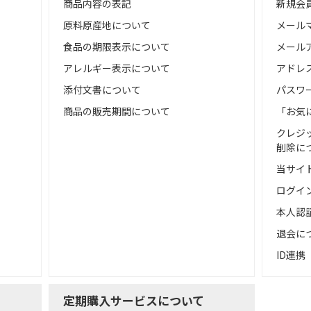
商品内容の表記
新規会
原料原産地について
メール
食品の期限表示について
メール
アレルギー表示について
アドレ
添付文書について
パスワ
商品の販売期間について
「お気
クレジ
削除に
当サイ
ログイ
本人認
退会に
ID連携
定期購入サービスについて