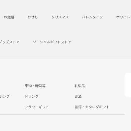
お歳暮
おせち
クリスマス
バレンタイン
ホワイト
グッズストア
ソーシャルギフトストア
果物・野菜等
乳製品
シング
ドリンク
お酒
フラワーギフト
書籍・カタログギフト