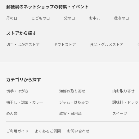
郵便局のネットショップの特集・イベント
母の日
こどもの日
父の日
お中元
敬老の日
ストアから探す
切手・はがきストア
ギフトストア
食品・グルメストア
カテゴリから探す
切手・はがき
海鮮お取り寄せ
肉お取り寄せ
梅干し・惣菜・カレー
ジャム・はちみつ
調味料・ドレッ
めん類
雑貨・日用品
スイーツ
ご利用ガイド
よくあるご質問
お問い合わせ