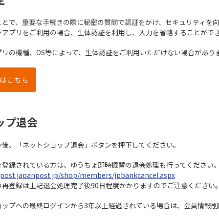
ことで、重要な手続きの際に秘密の質問で認証をかけ、セキュリティを
ンアプリをご利用の場合、生体認証を利用し、入力を省略することがで
プリの機種、OS等によって、生体認証をご利用いただけない場合があり
はこちら
ップ退会
ン後、「ネットショップ退会」ボタンを押下してください。
を登録されている方は、ゆうちょ即時振替の退会処理も行ってください
.post.japanpost.jp/shop/members/jpbankcancel.aspx
の再登録は上記退会処理完了後90日程度かかりますのでご注意ください
ョップへの最終ログインから3年以上経過されている場合は、会員情報