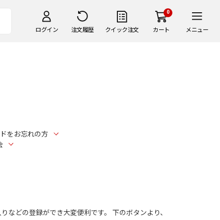
0
ログイン
注文履歴
クイック注文
カート
メニュー
ドをお忘れの方
会
入りなどの登録ができ大変便利です。 下のボタンより、