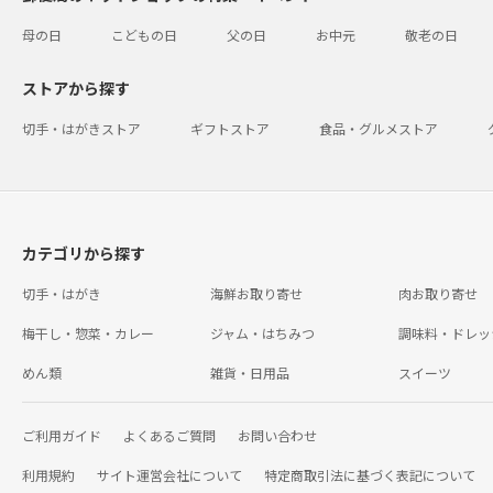
母の日
こどもの日
父の日
お中元
敬老の日
ストアから探す
切手・はがきストア
ギフトストア
食品・グルメストア
カテゴリから探す
切手・はがき
海鮮お取り寄せ
肉お取り寄せ
梅干し・惣菜・カレー
ジャム・はちみつ
調味料・ドレッ
めん類
雑貨・日用品
スイーツ
ご利用ガイド
よくあるご質問
お問い合わせ
利用規約
サイト運営会社について
特定商取引法に基づく表記について