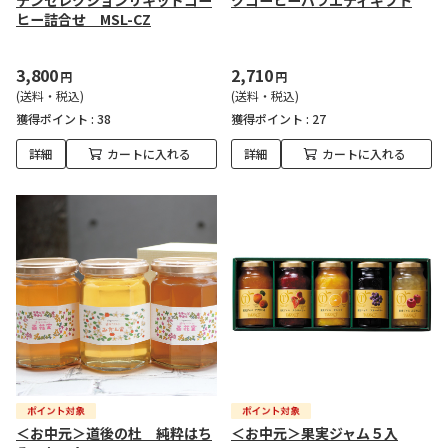
テンセレクションリキッドコー
クコーヒーバラエティギフト
ヒー詰合せ MSL-CZ
3,800
2,710
円
円
(送料・税込)
(送料・税込)
獲得ポイント :
38
獲得ポイント :
27
詳細
カートに入れる
詳細
カートに入れる
＜お中元＞道後の杜 純粋はち
＜お中元＞果実ジャム５入