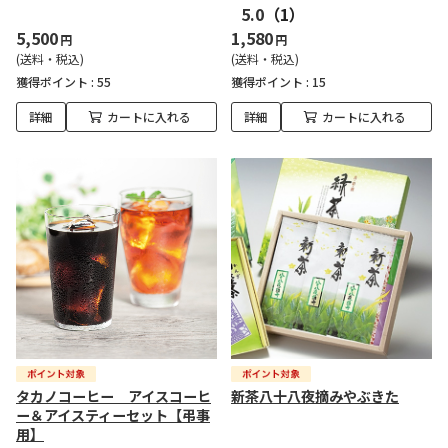
5.0
（1）
5,500
1,580
円
円
(送料・税込)
(送料・税込)
獲得ポイント :
55
獲得ポイント :
15
詳細
カートに入れる
詳細
カートに入れる
タカノコーヒー アイスコーヒ
新茶八十八夜摘みやぶきた
ー＆アイスティーセット【弔事
用】