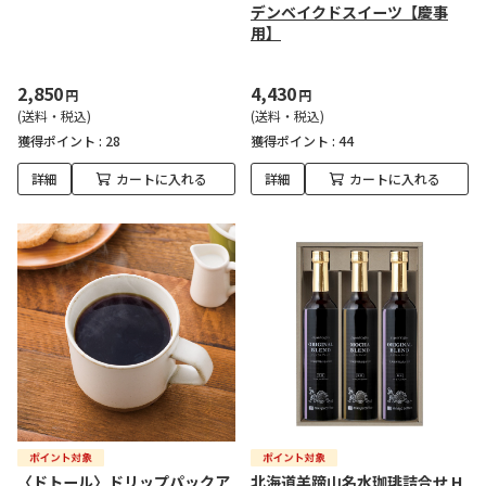
デンベイクドスイーツ【慶事
用】
2,850
4,430
円
円
(送料・税込)
(送料・税込)
獲得ポイント :
28
獲得ポイント :
44
詳細
カートに入れる
詳細
カートに入れる
〈ドトール〉ドリップパックア
北海道羊蹄山名水珈琲詰合せ H