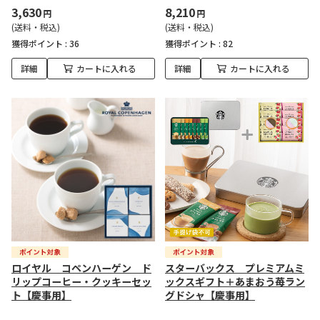
3,630
8,210
円
円
(送料・税込)
(送料・税込)
獲得ポイント :
36
獲得ポイント :
82
詳細
カートに入れる
詳細
カートに入れる
ロイヤル コペンハーゲン ド
スターバックス プレミアムミ
リップコーヒー・クッキーセッ
ックスギフト＋あまおう苺ラン
ト【慶事用】
グドシャ【慶事用】