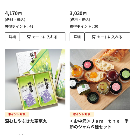
4,170
3,030
円
円
(送料・税込)
(送料・税込)
獲得ポイント :
41
獲得ポイント :
30
詳細
カートに入れる
詳細
カートに入れる
深むしやぶきた茶京丸
＜お中元＞Ｊａｍ ｔｈｅ 季
節のジャム６種セット