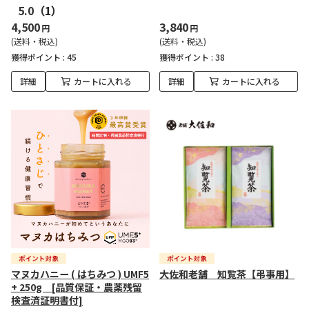
5.0
（1）
4,500
3,840
円
円
(送料・税込)
(送料・税込)
獲得ポイント :
45
獲得ポイント :
38
詳細
カートに入れる
詳細
カートに入れる
マヌカハニー ( はちみつ ) UMF5
大佐和老舗 知覧茶【弔事用】
+ 250g [品質保証・農薬残留
検査済証明書付]