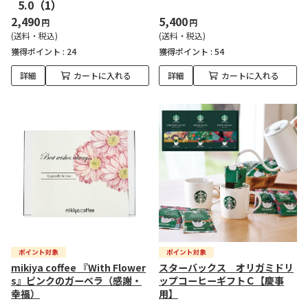
5.0
（1）
2,490
5,400
円
円
(送料・税込)
(送料・税込)
獲得ポイント :
24
獲得ポイント :
54
詳細
カートに入れる
詳細
カートに入れる
mikiya coffee 『With Flower
スターバックス オリガミドリ
s』ピンクのガーベラ（感謝・
ップコーヒーギフトＣ【慶事
幸福）
用】