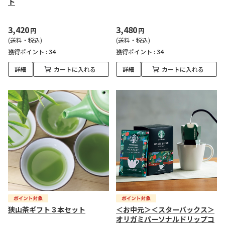
ト
3,420
3,480
円
円
(送料・税込)
(送料・税込)
獲得ポイント :
34
獲得ポイント :
34
詳細
カートに入れる
詳細
カートに入れる
狭山茶ギフト３本セット
＜お中元＞＜スターバックス＞
オリガミパーソナルドリップコ