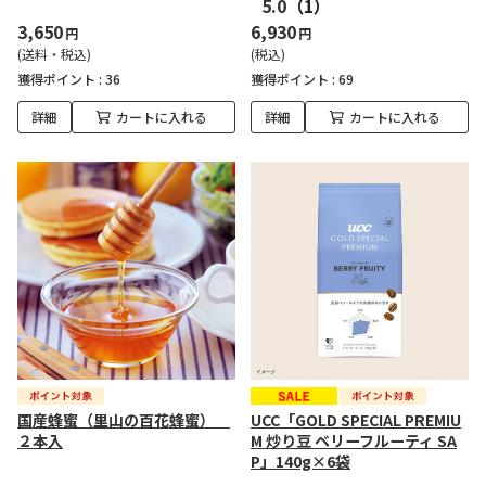
5.0
（1）
3,650
6,930
円
円
(送料・税込)
(税込)
獲得ポイント :
36
獲得ポイント :
69
詳細
カートに入れる
詳細
カートに入れる
国産蜂蜜（里山の百花蜂蜜）
UCC「GOLD SPECIAL PREMIU
２本入
M 炒り豆 ベリーフルーティ SA
P」140g×6袋