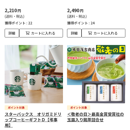
2,210
2,490
円
円
(送料・税込)
(送料・税込)
獲得ポイント :
22
獲得ポイント :
24
詳細
カートに入れる
詳細
カートに入れる
スターバックス オリガミドリ
＜敬老の日＞最高金賞受賞社の
ップコーヒーギフトＤ【弔事
玉露入り銘茶詰合せ
用】