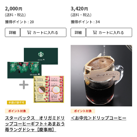
2,000
3,420
円
円
(送料・税込)
(送料・税込)
獲得ポイント :
20
獲得ポイント :
34
詳細
カートに入れる
詳細
カートに入れる
スターバックス オリガミドリ
＜お中元＞ドリップコーヒー
ップコーヒーギフト＋あまおう
苺ラングドシャ【慶事用】