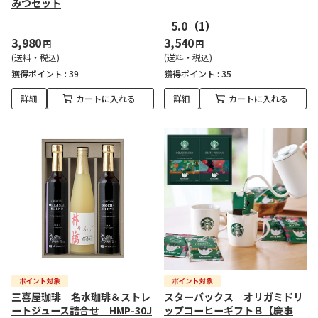
みつセット
5.0
（1）
3,980
3,540
円
円
(送料・税込)
(送料・税込)
獲得ポイント :
39
獲得ポイント :
35
詳細
カートに入れる
詳細
カートに入れる
三喜屋珈琲 名水珈琲＆ストレ
スターバックス オリガミドリ
ートジュース詰合せ HMP-30J
ップコーヒーギフトＢ【慶事