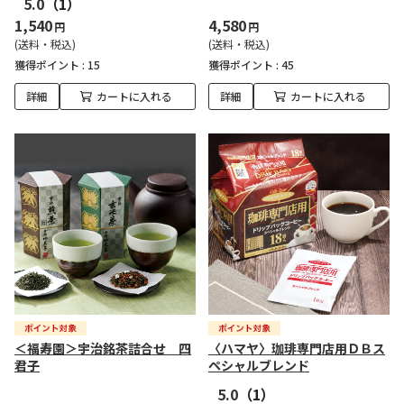
5.0
（1）
1,540
4,580
円
円
(送料・税込)
(送料・税込)
獲得ポイント :
15
獲得ポイント :
45
詳細
カートに入れる
詳細
カートに入れる
＜福寿園＞宇治銘茶詰合せ 四
〈ハマヤ〉珈琲専門店用ＤＢス
君子
ペシャルブレンド
5.0
（1）