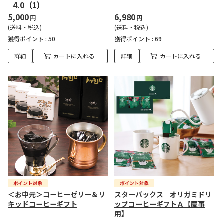
4.0
（1）
5,000
6,980
円
円
(送料・税込)
(送料・税込)
獲得ポイント :
50
獲得ポイント :
69
詳細
カートに入れる
詳細
カートに入れる
＜お中元＞コーヒーゼリー＆リ
スターバックス オリガミドリ
キッドコーヒーギフト
ップコーヒーギフトＡ【慶事
用】