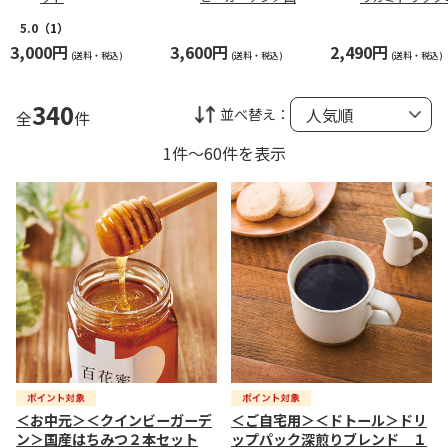
はちみつ２本セット
ヒーギフトＣ【
用】
5.0
（1）
3,000円
3,600円
2,490円
(送料・税込)
(送料・税込)
(送料・税込)
340
並べ替え：
全
件
1件～60件を表示
＜お中元＞＜クインビーガーデ
＜ご自宅用＞＜ドトール＞ドリ
ン＞国産はちみつ２本セット
ップパック深煎りブレンド １