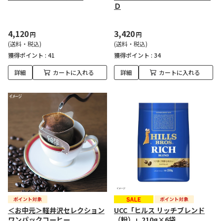
Ｄ
4,120
3,420
円
円
(送料・税込)
(送料・税込)
獲得ポイント :
41
獲得ポイント :
34
詳細
カートに入れる
詳細
カートに入れる
＜お中元＞軽井沢セレクション
UCC「ヒルス リッチブレンド
ワンパックコーヒー
（粉）」210g×6袋