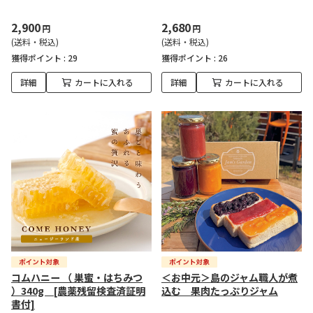
2,900
2,680
円
円
(送料・税込)
(送料・税込)
獲得ポイント :
29
獲得ポイント :
26
詳細
カートに入れる
詳細
カートに入れる
コムハニー （ 巣蜜・はちみつ
＜お中元＞島のジャム職人が煮
）340g [農薬残留検査済証明
込む 果肉たっぷりジャム
書付]