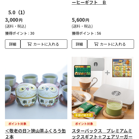
ーヒーギフト Ｂ
5.0
（1）
3,000
5,600
円
円
(送料・税込)
(送料・税込)
獲得ポイント :
30
獲得ポイント :
56
詳細
カートに入れる
詳細
カートに入れる
＜敬老の日＞狭山茶ふくろう缶
スターバックス プレミアムミ
２本
ックスギフト＋フェアリーガー