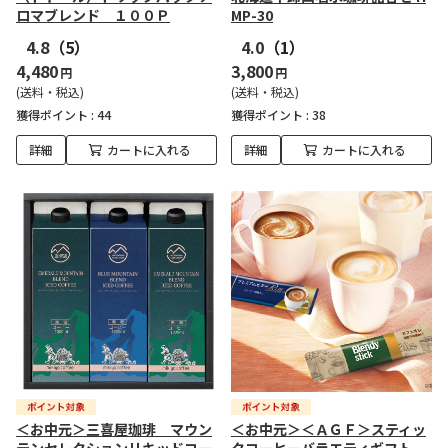
ロマブレンド １００Ｐ
MP-30
4.8
（5）
4.0
（1）
4,480
3,800
円
円
(送料・税込)
(送料・税込)
獲得ポイント :
44
獲得ポイント :
38
詳細
カートに入れる
詳細
カートに入れる
＜お中元＞三喜屋珈琲 マウン
＜お中元＞＜ＡＧＦ＞スティッ