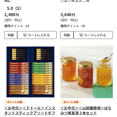
5.0
（1）
2,490
3,640
円
円
(送料・税込)
(送料・税込)
獲得ポイント :
24
獲得ポイント :
36
詳細
カートに入れる
詳細
カートに入れる
＜お中元＞＜ドトール＞インス
＜お中元＞＜山田養蜂場＞はち
タントスティックアソートギフ
みつ果実漬３本セット