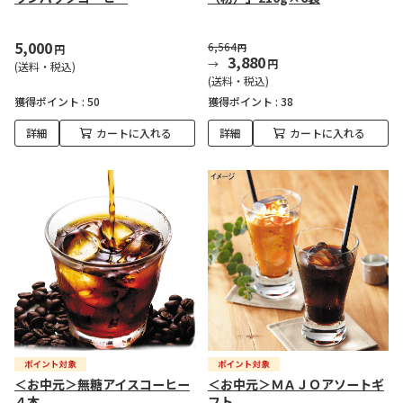
5,000
6,564
円
円
3,880
円
(送料・税込)
(送料・税込)
獲得ポイント :
50
獲得ポイント :
38
詳細
カートに入れる
詳細
カートに入れる
＜お中元＞無糖アイスコーヒー
＜お中元＞ＭＡＪＯアソートギ
４本
フト