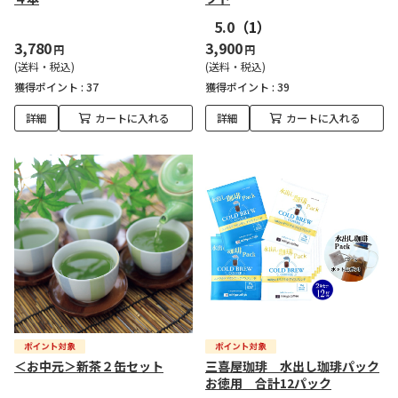
5.0
（1）
3,780
3,900
円
円
(送料・税込)
(送料・税込)
獲得ポイント :
37
獲得ポイント :
39
詳細
カートに入れる
詳細
カートに入れる
＜お中元＞新茶２缶セット
三喜屋珈琲 水出し珈琲パック
お徳用 合計12パック