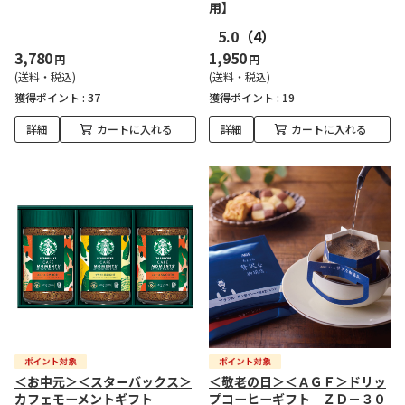
用】
5.0
（4）
3,780
1,950
円
円
(送料・税込)
(送料・税込)
獲得ポイント :
37
獲得ポイント :
19
詳細
カートに入れる
詳細
カートに入れる
＜お中元＞＜スターバックス＞
＜敬老の日＞＜ＡＧＦ＞ドリッ
カフェモーメントギフト
プコーヒーギフト ＺＤ－３０