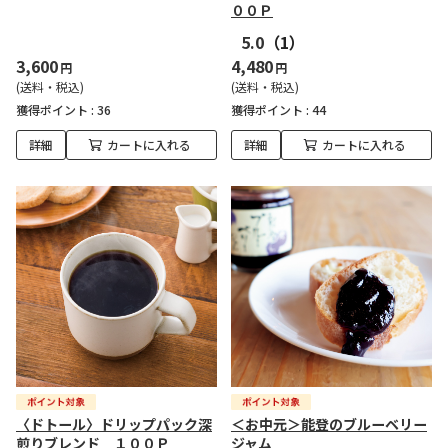
００Ｐ
5.0
（1）
3,600
4,480
円
円
(送料・税込)
(送料・税込)
獲得ポイント :
36
獲得ポイント :
44
詳細
カートに入れる
詳細
カートに入れる
〈ドトール〉ドリップパック深
＜お中元＞能登のブルーベリー
煎りブレンド １００Ｐ
ジャム