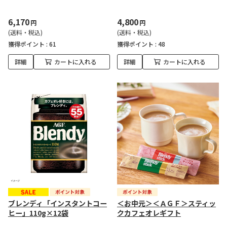
6,170
4,800
円
円
(送料・税込)
(送料・税込)
獲得ポイント :
61
獲得ポイント :
48
詳細
カートに入れる
詳細
カートに入れる
ブレンディ「インスタントコー
＜お中元＞＜ＡＧＦ＞スティッ
ヒー」110g×12袋
クカフェオレギフト