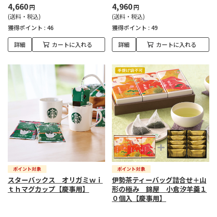
4,660
4,960
円
円
(送料・税込)
(送料・税込)
獲得ポイント :
46
獲得ポイント :
49
詳細
カートに入れる
詳細
カートに入れる
スターバックス オリガミｗｉ
伊勢茶ティーバッグ詰合せ＋山
ｔｈマグカップ【慶事用】
形の極み 錦屋 小倉汐羊羹１
０個入【慶事用】