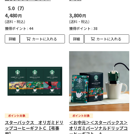
5.0
（7）
4,480
3,800
円
円
(送料・税込)
(送料・税込)
獲得ポイント :
44
獲得ポイント :
38
詳細
カートに入れる
詳細
カートに入れる
スターバックス オリガミドリ
＜お中元＞＜スターバックス＞
ップコーヒーギフトＣ【弔事
オリガミパーソナルドリップコ
用】
ーヒーギフト Ａ