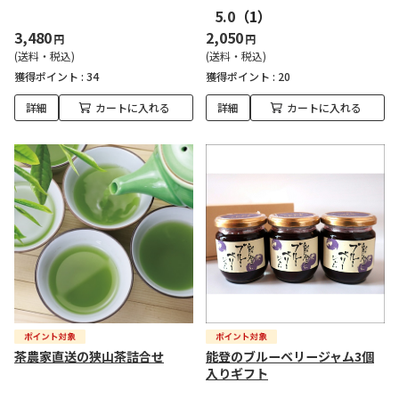
5.0
（1）
3,480
2,050
円
円
(送料・税込)
(送料・税込)
獲得ポイント :
34
獲得ポイント :
20
詳細
カートに入れる
詳細
カートに入れる
茶農家直送の狭山茶詰合せ
能登のブルーベリージャム3個
入りギフト