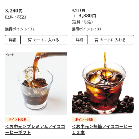
3,240
4,911
円
円
3,380
円
(送料・税込)
(送料・税込)
獲得ポイント :
32
獲得ポイント :
33
詳細
カートに入れる
詳細
カートに入れる
＜お中元＞プレミアムアイスコ
＜お中元＞無糖アイスコーヒー
ーヒーギフト
１２本