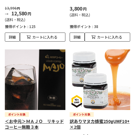
3,800
13,996
円
円
12,580
円
(送料・税込)
(送料・税込)
獲得ポイント :
125
獲得ポイント :
38
詳細
カートに入れる
詳細
カートに入れる
＜お中元＞ＭＡＪＯ リキッド
訳ありマヌカ蜂蜜250gUMF10+
コーヒー無糖３本
×2個