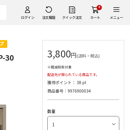
0
ログイン
注文履歴
クイック注文
カート
メニュー
3,800
円
-30
(送料・税込)
※軽減税率対象
配送先が限られている商品です。
獲得ポイント： 38 pt
商品番号
9976900034
数量