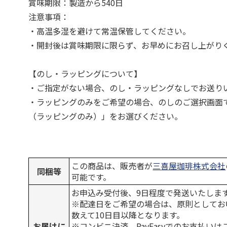
賞味期限：製造から540日
注意事項：
・高温多湿を避けて常温保管してください。
・開封後は賞味期限に限らず、お早めにお召し上がり
【のし・ラッピングについて】
・ご指定がない場合、のし・ラッピングなしでお送り
・ラッピングのみをご希望の場合、のしのご選択画面
（ラッピングのみ）」をお選びください。
この商品は、販売者が
三喜屋珈琲株式会社
同梱等
可能です。
お申込み受付後、9日程度で発送いたしま
※配達日をご希望の場合は、原則としてお
数えて10日目以降となります。
お届けに
※コンビニ決済、PayEasyでのお支払い