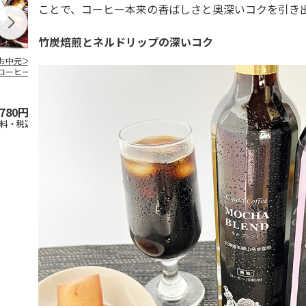
ことで、コーヒー本来の香ばしさと奥深いコクを引き
竹炭焙煎とネルドリップの深いコク
お中元＞無糖アイ
＜お中元＞無糖アイ
＜お中元＞アイスコ
mikiya coffee
コーヒー４本
スコーヒー１２本
ーヒーセット
『With Flowe
黄
…
,780円
6,980円
4,320円
2,350円
送料・税込)
(送料・税込)
(送料・税込)
(送料・税込)