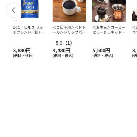
UCC「ヒルス リッ
＜ご自宅用＞＜ドト
＜お中元＞コーヒー
＜
チブレンド（粉）」
ール＞ドリップパッ
ゼリー＆リキッドコ
ス
210g×6袋
ク深煎りブレンド
ーヒーギフト
１０
5.0
…
（1）
3,880円
4,480円
5,500円
3
(送料・税込)
(送料・税込)
(送料・税込)
(