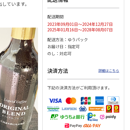
出しています。
配送期間
2023年09月01日～2024年12月27日
スターバックス オ
mikiya coffee
＜お中元＞プレミア
2025年01月16日～2028年08月07日
rs』
リガミドリップコー
『With Flowers』
ムアイスコーヒーギ
ヒーギフトＡ【弔事
赤
…
フト
配送方法
ゆうパック
用】
4.0
（1）
5.0
（1）
4.0
（1）
お届け日
指定可
1,580円
2,210円
5,000円
(送料・税込)
(送料・税込)
(送料・税込)
のし
対応可
決済方法
詳細はこちら
下記の決済方法がご利用頂けます。