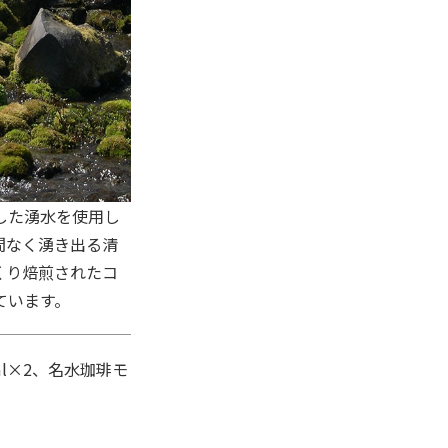
した湧水を使用し
間なく湧き出る清
くり焙煎されたコ
ています。
l×2、名水珈琲モ