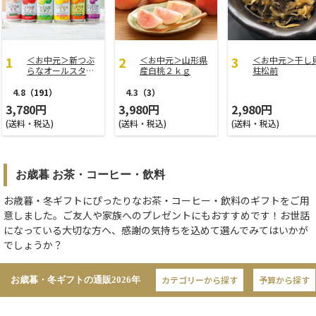
＜お中元＞新つぶ
＜お中元＞山形県
＜お中元＞干し
らなオールスター
産白桃２ｋｇ
柱松前
ズ
4.8
（191）
4.3
（3）
3,780円
3,980円
2,980円
(送料・税込)
(送料・税込)
(送料・税込)
お歳暮 お茶・コーヒー・飲料
お歳暮・冬ギフトにぴったりなお茶・コーヒー・飲料のギフトをご用
意しました。ご友人や家族へのプレゼントにもおすすめです！お世話
になっている大切な方へ、感謝の気持ちを込めて選んでみてはいかが
でしょうか？
カテゴリーから探す
予算から探す
お歳暮・冬ギフトの通販
2026年