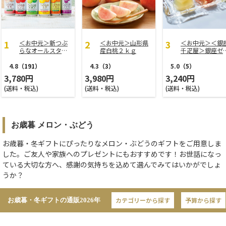
＜お中元＞新つぶ
＜お中元＞山形県
＜お中元＞＜銀
らなオールスター
産白桃２ｋｇ
千疋屋＞銀座ゼ
ズ
ー９個
4.8
（191）
4.3
（3）
5.0
（5）
3,780円
3,980円
3,240円
(送料・税込)
(送料・税込)
(送料・税込)
お歳暮 メロン・ぶどう
お歳暮・冬ギフトにぴったりなメロン・ぶどうのギフトをご用意しま
した。ご友人や家族へのプレゼントにもおすすめです！お世話になっ
ている大切な方へ、感謝の気持ちを込めて選んでみてはいかがでしょ
うか？
カテゴリーから探す
予算から探す
お歳暮・冬ギフトの通販
2026年