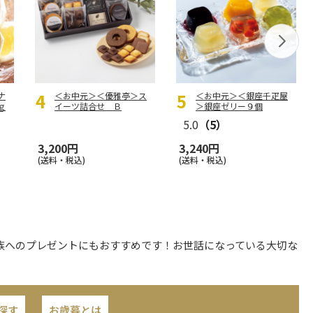
ナ
＜お中元＞＜優雅亭＞ス
＜お中元＞＜銀座千疋屋
ｇ
イーツ詰合せ Ｂ
＞銀座ゼリー９個
5.0
（5）
3,200円
3,240円
(送料・税込)
(送料・税込)
族へのプレゼントにもおすすめです！お世話になっている大切な
探す
お歳暮とは