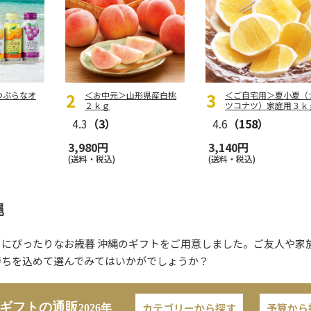
つぶらなオ
＜お中元＞山形県産白桃
＜ご自宅用＞夏小夏（
２ｋｇ
ツコナツ）家庭用３ｋ
4.3
（3）
4.6
（158）
3,980円
3,140円
(送料・税込)
(送料・税込)
縄
トにぴったりなお歳暮 沖縄のギフトをご用意しました。ご友人や家
持ちを込めて選んでみてはいかがでしょうか？
ギフトの通販
カテゴリーから探す
予算から
2026年