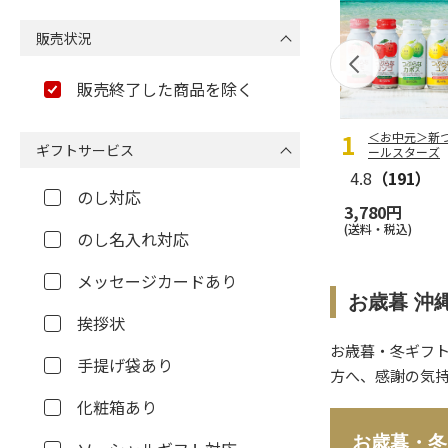
販売状況
販売終了した商品を除く
＜お中元＞新
ギフトサービス
ールスターズ
4.8
（191）
のし対応
3,780円
(送料・税込)
のし名入れ対応
メッセージカードあり
お歳暮 沖
挨拶状
お歳暮・冬ギフ
手提げ袋あり
方へ、感謝の気
化粧箱あり
お歳暮・冬