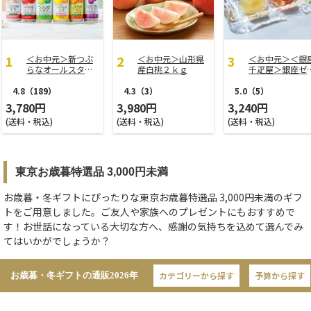
＜お中元＞新つぶ
＜お中元＞山形県
＜お中元＞＜銀
らなオールスター
産白桃２ｋｇ
千疋屋＞銀座ゼ
ズ
ー９個
4.8
（189）
4.3
（3）
5.0
（5）
3,780円
3,980円
3,240円
(送料・税込)
(送料・税込)
(送料・税込)
東京お歳暮特選品 3,000円未満
お歳暮・冬ギフトにぴったりな東京お歳暮特選品 3,000円未満のギフ
トをご用意しました。ご友人や家族へのプレゼントにもおすすめで
す！お世話になっている大切な方へ、感謝の気持ちを込めて選んでみ
てはいかがでしょうか？
カテゴリーから探す
予算から探す
お歳暮・冬ギフトの通販
2026年