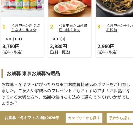
＜お中元＞新つぶ
＜お中元＞山形県
＜お中元＞干し
らなオールスター
産白桃２ｋｇ
柱松前
ズ
4.8
（191）
4.3
（3）
3,780円
3,980円
2,980円
(送料・税込)
(送料・税込)
(送料・税込)
お歳暮 東京お歳暮特選品
お歳暮・冬ギフトにぴったりな東京お歳暮特選品のギフトをご用意し
ました。ご友人や家族へのプレゼントにもおすすめです！お世話にな
っている大切な方へ、感謝の気持ちを込めて選んでみてはいかがでし
ょうか？
カテゴリーから探す
予算から探す
お歳暮・冬ギフトの通販
2026年