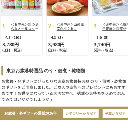
＜お中元＞新つぶ
＜お中元＞山形県
＜お中元＞＜銀
らなオールスター
産白桃２ｋｇ
千疋屋＞銀座ゼ
ズ
ー９個
4.8
（191）
4.3
（3）
5.0
（5）
3,780円
3,980円
3,240円
(送料・税込)
(送料・税込)
(送料・税込)
東京お歳暮特選品 のり・佃煮・乾物類
お歳暮・冬ギフトにぴったりな東京お歳暮特選品 のり・佃煮・乾物類
のギフトをご用意しました。ご友人や家族へのプレゼントにもおすす
めです！お世話になっている大切な方へ、感謝の気持ちを込めて選ん
でみてはいかがでしょうか？
カテゴリーから探す
予算から探す
お歳暮・冬ギフトの通販
2026年