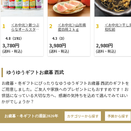
＜お中元＞新つぶ
＜お中元＞山形県
＜お中元＞干し
らなオールスター
産白桃２ｋｇ
柱松前
ズ
4.8
（191）
4.3
（3）
3,780円
3,980円
2,980円
(送料・税込)
(送料・税込)
(送料・税込)
ゆうゆうギフトお歳暮 西武
お歳暮・冬ギフトにぴったりなゆうゆうギフトお歳暮 西武のギフトを
ご用意しました。ご友人や家族へのプレゼントにもおすすめです！お
世話になっている大切な方へ、感謝の気持ちを込めて選んでみてはい
かがでしょうか？
カテゴリーから探す
予算から探す
お歳暮・冬ギフトの通販
2026年