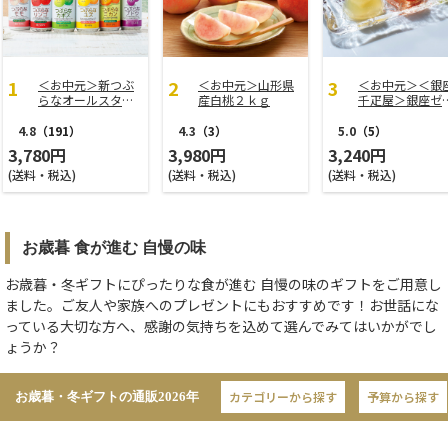
＜お中元＞新つぶ
＜お中元＞山形県
＜お中元＞＜銀
らなオールスター
産白桃２ｋｇ
千疋屋＞銀座ゼ
ズ
ー９個
4.8
（191）
4.3
（3）
5.0
（5）
3,780円
3,980円
3,240円
(送料・税込)
(送料・税込)
(送料・税込)
お歳暮 食が進む 自慢の味
お歳暮・冬ギフトにぴったりな食が進む 自慢の味のギフトをご用意し
ました。ご友人や家族へのプレゼントにもおすすめです！お世話にな
っている大切な方へ、感謝の気持ちを込めて選んでみてはいかがでし
ょうか？
カテゴリーから探す
予算から探す
お歳暮・冬ギフトの通販
2026年