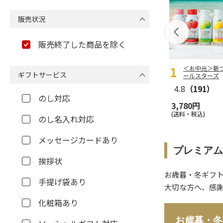
販売状況
販売終了した商品を除く
＜お中元＞新
ギフトサービス
ールスターズ
4.8
（191）
のし対応
3,780円
(送料・税込)
のし名入れ対応
メッセージカードあり
プレミアム
挨拶状
お歳暮・冬ギフ
手提げ袋あり
大切な方へ、感
化粧箱あり
お歳暮・冬