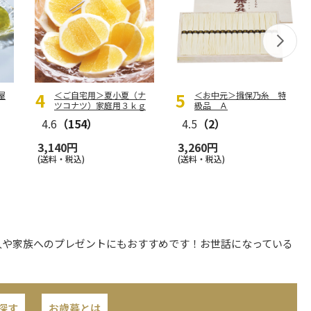
屋
＜ご自宅用＞夏小夏（ナ
＜お中元＞揖保乃糸 特
ツコナツ）家庭用３ｋｇ
級品 Ａ
4.6
（154）
4.5
（2）
3,140円
3,260円
(送料・税込)
(送料・税込)
人や家族へのプレゼントにもおすすめです！お世話になっている
探す
お歳暮とは