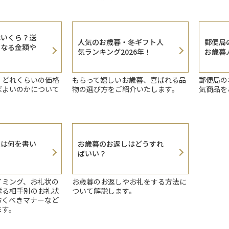
はいくら？送
人気のお歳暮・冬ギフト人
郵便局
となる金額や
気ランキング2026年！
お歳暮人
、どれくらいの価格
もらって嬉しいお歳暮、喜ばれる品
郵便局の
ばよいのかについて
物の選び方をご紹介いたします。
気商品を
状は何を書い
お歳暮のお返しはどうすれ
ばいい？
イミング、お礼状の
お歳暮のお返しやお礼をする方法に
送る相手別のお礼状
ついて解説します。
おくべきマナーなど
ます。