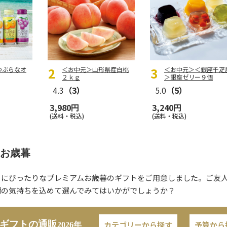
つぶらなオ
＜お中元＞山形県産白桃
＜お中元＞＜銀座千疋
２ｋｇ
＞銀座ゼリー９個
4.3
（3）
5.0
（5）
3,980円
3,240円
(送料・税込)
(送料・税込)
お歳暮
トにぴったりなプレミアムお歳暮のギフトをご用意しました。ご友
謝の気持ちを込めて選んでみてはいかがでしょうか？
ギフトの通販
カテゴリーから探す
予算から
2026年