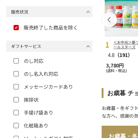
販売状況
販売終了した商品を除く
＜お中元＞新
ギフトサービス
ールスターズ
4.8
（191）
のし対応
3,780円
(送料・税込)
のし名入れ対応
メッセージカードあり
お歳暮 チ
挨拶状
お歳暮・冬ギフ
手提げ袋あり
な方へ、感謝の
化粧箱あり
お歳暮・冬