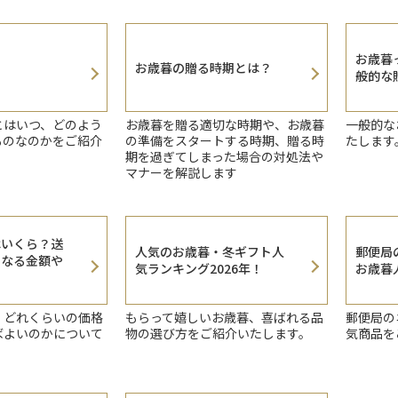
お歳暮
お歳暮の贈る時期とは？
般的な
とはいつ、どのよう
お歳暮を贈る適切な時期や、お歳暮
一般的な
ものなのかをご紹介
の準備をスタートする時期、贈る時
たします
期を過ぎてしまった場合の対処法や
マナーを解説します
はいくら？送
人気のお歳暮・冬ギフト人
郵便局
となる金額や
気ランキング2026年！
お歳暮人
、どれくらいの価格
もらって嬉しいお歳暮、喜ばれる品
郵便局の
ばよいのかについて
物の選び方をご紹介いたします。
気商品を