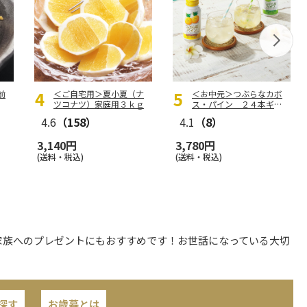
前
＜ご自宅用＞夏小夏（ナ
＜お中元＞つぶらなカボ
ツコナツ）家庭用３ｋｇ
ス・パイン ２４本ギフ
ト
4.6
（158）
4.1
（8）
3,140円
3,780円
(送料・税込)
(送料・税込)
家族へのプレゼントにもおすすめです！お世話になっている大切
探す
お歳暮とは