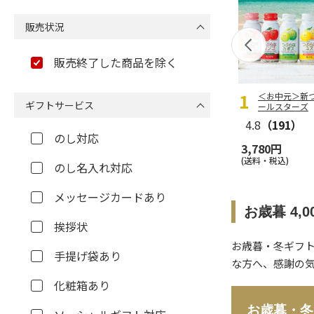
販売状況
販売終了した商品を除く
＜お中元＞新
ギフトサービス
ールスターズ
4.8
（191）
のし対応
3,780円
(送料・税込)
のし名入れ対応
メッセージカードあり
お歳暮 4,
挨拶状
お歳暮・冬ギフト
手提げ袋あり
な方へ、感謝の
化粧箱あり
お歳暮・冬