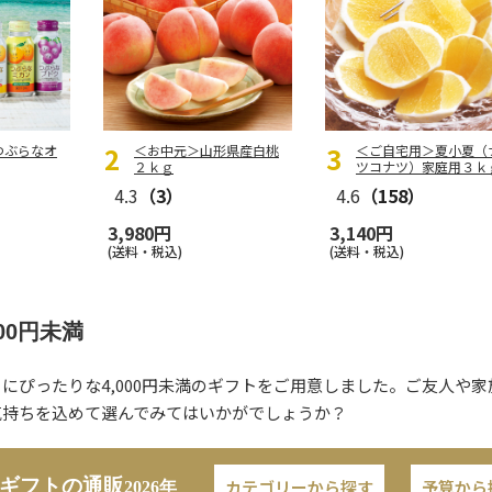
つぶらなオ
＜お中元＞山形県産白桃
＜ご自宅用＞夏小夏（
２ｋｇ
ツコナツ）家庭用３ｋ
4.3
（3）
4.6
（158）
3,980円
3,140円
(送料・税込)
(送料・税込)
000円未満
にぴったりな4,000円未満のギフトをご用意しました。ご友人や
気持ちを込めて選んでみてはいかがでしょうか？
ギフトの通販
カテゴリーから探す
予算から
2026年