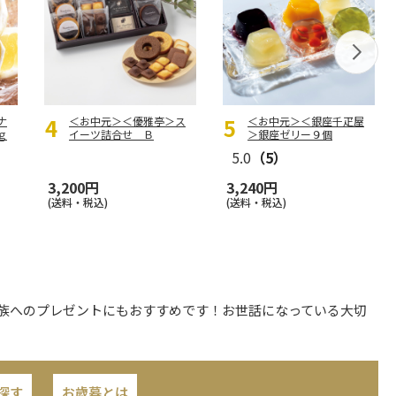
ナ
＜お中元＞＜優雅亭＞ス
＜お中元＞＜銀座千疋屋
ｇ
イーツ詰合せ Ｂ
＞銀座ゼリー９個
5.0
（5）
3,200円
3,240円
(送料・税込)
(送料・税込)
家族へのプレゼントにもおすすめです！お世話になっている大切
探す
お歳暮とは