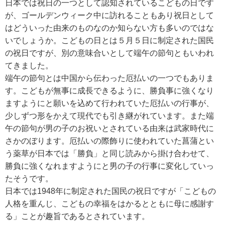
日本では祝日の一つとして認知されているこどもの日です
が、ゴールデンウィーク中に訪れることもあり祝日として
はどういった由来のものなのか知らない方も多いのではな
いでしょうか。こどもの日とは５月５日に制定された国民
の祝日ですが、別の意味合いとして端午の節句ともいわれ
てきました。
端午の節句とは中国から伝わった厄払いの一つでもありま
す。こどもが無事に成長できるように、勝負事に強くなり
ますようにと願いを込めて行われていた厄払いの行事が、
少しずつ形をかえて現代でも引き継がれています。また端
午の節句が男の子のお祝いとされている由来は武家時代に
さかのぼります。厄払いの際飾りに使われていた菖蒲とい
う薬草が日本では「勝負」と同じ読みから掛け合わせて、
勝負に強くなれますようにと男の子の行事に変化していっ
たそうです。
日本では1948年に制定された国民の祝日ですが「こどもの
人格を重んじ、こどもの幸福をはかるとともに母に感謝す
る」ことが趣旨であるとされています。