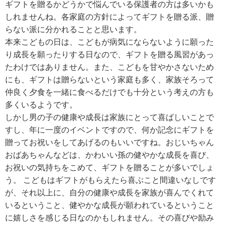
ギフトを贈るかどうかで悩んでいる保護者の方は多いかも
しれませんね。各家庭の方針によってギフトを贈る派、贈
らない派に分かれることと思います。
本来こどもの日は、こどもが病気にならないように願った
り成長を願ったりする日なので、ギフトを贈る風習があっ
たわけではありません。また、こどもを甘やかさないため
にも、ギフトは贈らないという家庭も多く、家族そろって
仲良く夕食を一緒に食べるだけでも十分という考えの方も
多くいるようです。
しかし男の子の健康や成長は家族にとって喜ばしいことで
すし、年に一度のイベントですので、何か記念にギフトを
贈ってお祝いをしてあげるのもいいですね。おじいちゃん
おばあちゃんなどは、かわいい孫の健やかな成長を喜び、
お祝いの気持ちをこめて、ギフトを贈ることが多いでしょ
う。 こどもはギフトがもらえたら喜ぶこと間違いなしです
が、それ以上に、自分の健康や成長を家族が喜んでくれて
いるということ、健やかな成長が願われているということ
に嬉しさを感じる日なのかもしれません。その喜びや励み