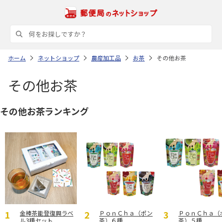
ホーム
ネットショップ
農産加工品
お茶
その他お茶
その他お茶
その他お茶ランキング
金棒茶能登復興ラベ
ＰｏｎＣｈａ（ポン
ＰｏｎＣｈａ（
ル3種セット
茶）６種
茶）５種