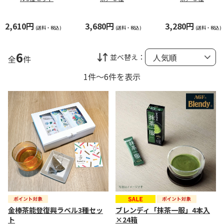
2,610円
3,680円
3,280円
(送料・税込)
(送料・税込)
(送料・税込)
6
並べ替え：
全
件
1件～6件を表示
金棒茶能登復興ラベル3種セッ
ブレンディ「抹茶一服」4本入
ト
×24箱