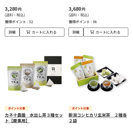
3,280
3,680
円
円
(送料・税込)
(送料・税込)
獲得ポイント :
32
獲得ポイント :
36
詳細
カートに入れる
詳細
カートに入れる
カネ十農園 水出し茶３種セッ
新潟コシヒカリ玄米茶 ２種各
ト【慶事用】
２袋