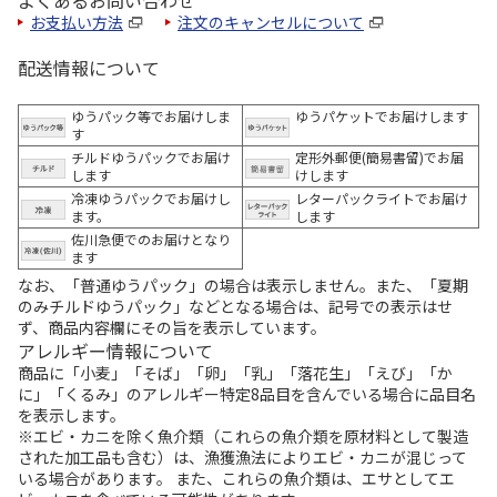
よくあるお問い合わせ
お支払い方法
注文のキャンセルについて
配送情報について
ゆうパック等でお届けしま
ゆうパケットでお届けします
す
チルドゆうパックでお届け
定形外郵便(簡易書留)でお届
します
けします
冷凍ゆうパックでお届けし
レターパックライトでお届け
ます。
します
佐川急便でのお届けとなり
ます
なお、「普通ゆうパック」の場合は表示しません。また、「夏期
のみチルドゆうパック」などとなる場合は、記号での表示はせ
ず、商品内容欄にその旨を表示しています。
アレルギー情報について
商品に「小麦」「そば」「卵」「乳」「落花生」「えび」「か
に」「くるみ」のアレルギー特定8品目を含んでいる場合に品目名
を表示します。
※エビ・カニを除く魚介類（これらの魚介類を原材料として製造
された加工品も含む）は、漁獲漁法によりエビ・カニが混じって
いる場合があります。 また、これらの魚介類は、エサとしてエ