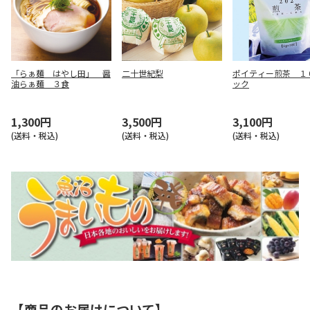
「らぁ麺 はやし田」 醤
二十世紀梨
ポイティー煎茶 １
油らぁ麺 ３食
ック
1,300円
3,500円
3,100円
(送料・税込)
(送料・税込)
(送料・税込)
【商品のお届けについて】