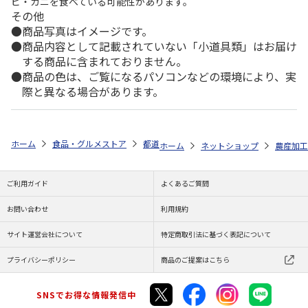
ビ・カニを食べている可能性があります。
その他
商品写真はイメージです。
商品内容として記載されていない「小道具類」はお届け
する商品に含まれておりません。
商品の色は、ご覧になるパソコンなどの環境により、実
際と異なる場合があります。
ホーム
食品・グルメストア
都道府県から探す
新潟県
新潟コシヒ
ホーム
ネットショップ
農産加工
ご利用ガイド
よくあるご質問
お問い合わせ
利用規約
サイト運営会社について
特定商取引法に基づく表記について
プライバシーポリシー
商品のご提案はこちら
SNSでお得な情報発信中