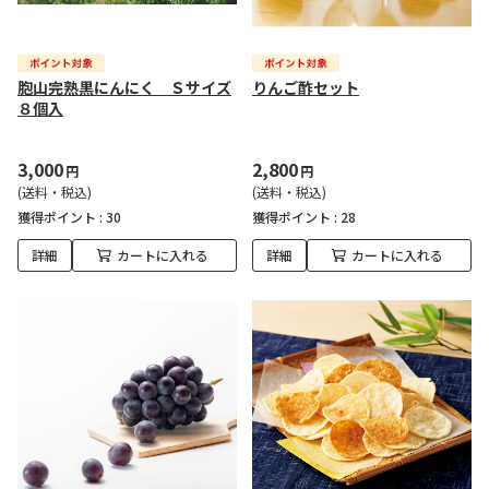
胞山完熟黒にんにく Ｓサイズ
りんご酢セット
８個入
3,000
2,800
円
円
(送料・税込)
(送料・税込)
獲得ポイント :
30
獲得ポイント :
28
詳細
カートに入れる
詳細
カートに入れる