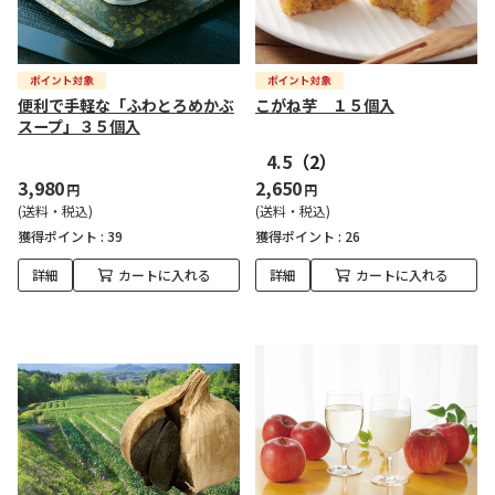
便利で手軽な「ふわとろめかぶ
こがね芋 １５個入
スープ」３５個入
4.5
（2）
3,980
2,650
円
円
(送料・税込)
(送料・税込)
獲得ポイント :
39
獲得ポイント :
26
詳細
カートに入れる
詳細
カートに入れる