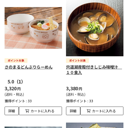
さのまるどんぶりらーめん
宍道湖産殻付きしじみ味噌汁
１０食入
5.0
（1）
3,320
3,380
円
円
(送料・税込)
(送料・税込)
獲得ポイント :
33
獲得ポイント :
33
詳細
カートに入れる
詳細
カートに入れる