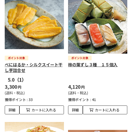
べにはるか・シルクスイート干
柿の葉ずし３種 １５個入
し芋詰合せ
5.0
（1）
3,300
4,120
円
円
(送料・税込)
(送料・税込)
獲得ポイント :
33
獲得ポイント :
41
詳細
カートに入れる
詳細
カートに入れる