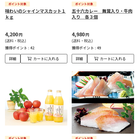
味わいのシャインマスカット１
五十六カレー 舞茸入り・牛肉
ｋｇ
入り 各３個
4,200
4,980
円
円
(送料・税込)
(送料・税込)
獲得ポイント :
42
獲得ポイント :
49
詳細
カートに入れる
詳細
カートに入れる