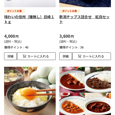
味わいの信州（種無し）巨峰１
新潟チップス詰合せ 紅白セッ
ｋｇ
ト
4,000
3,600
円
円
(送料・税込)
(送料・税込)
獲得ポイント :
40
獲得ポイント :
36
詳細
カートに入れる
詳細
カートに入れる