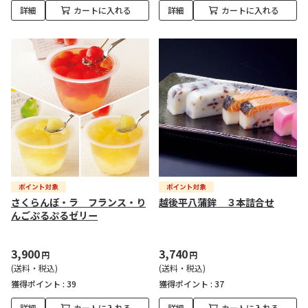
詳細
カートに入れる
詳細
カートに入れる
さくらんぼ・ラ フランス・り
越後平八蒲鉾 ３本詰合せ
んごぷるぷるゼリー
3,900
3,740
円
円
(送料・税込)
(送料・税込)
獲得ポイント :
39
獲得ポイント :
37
詳細
カートに入れる
詳細
カートに入れる