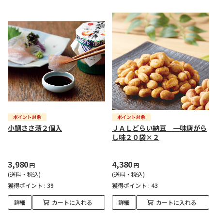
小鯛ささ漬２個入
ＪＡＬどらい納豆 一味唐がら
し味２０袋×２
3,980
4,380
円
円
(送料・税込)
(送料・税込)
獲得ポイント :
39
獲得ポイント :
43
詳細
カートに入れる
詳細
カートに入れる