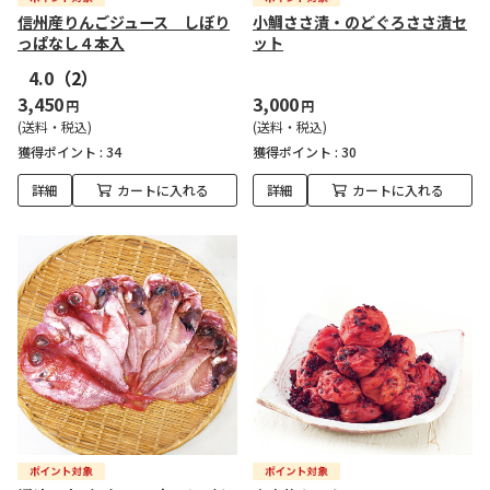
信州産りんごジュース しぼり
小鯛ささ漬・のどぐろささ漬セ
っぱなし４本入
ット
4.0
（2）
3,450
3,000
円
円
(送料・税込)
(送料・税込)
獲得ポイント :
34
獲得ポイント :
30
詳細
カートに入れる
詳細
カートに入れる