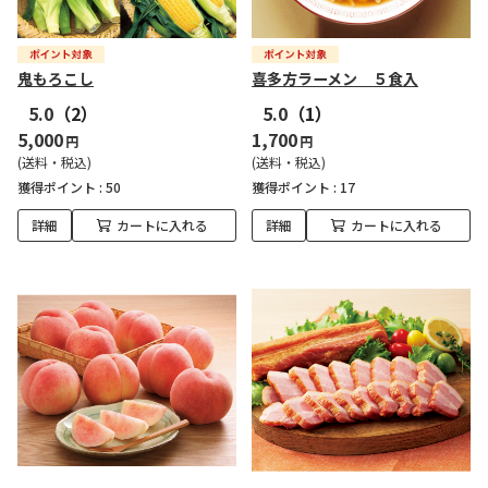
鬼もろこし
喜多方ラーメン ５食入
5.0
（2）
5.0
（1）
5,000
1,700
円
円
(送料・税込)
(送料・税込)
獲得ポイント :
50
獲得ポイント :
17
詳細
カートに入れる
詳細
カートに入れる