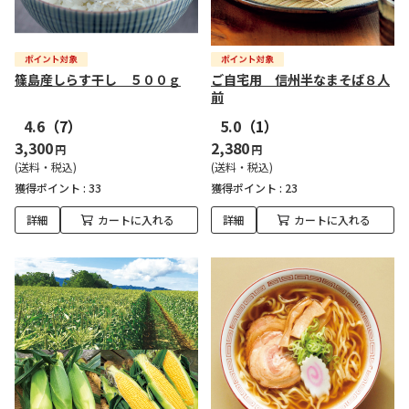
篠島産しらす干し ５００ｇ
ご自宅用 信州半なまそば８人
前
4.6
（7）
5.0
（1）
3,300
2,380
円
円
(送料・税込)
(送料・税込)
獲得ポイント :
33
獲得ポイント :
23
詳細
カートに入れる
詳細
カートに入れる