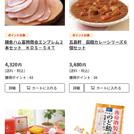
鎌倉ハム富岡商会エンブレム２
五島軒 函館カレーシリーズ６
本セット ＫＤＳ－５４Ｔ
個セット
4,320
3,680
円
円
(送料・税込)
(送料・税込)
獲得ポイント :
43
獲得ポイント :
36
詳細
カートに入れる
詳細
カートに入れる