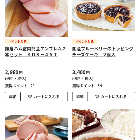
鎌倉ハム富岡商会エンブレム２
国産ブルーベリーのトッピング
本セット ＫＤＳ－４５Ｔ
チーズケーキ ２個入
2,980
3,400
円
円
(送料・税込)
(送料・税込)
獲得ポイント :
29
獲得ポイント :
34
詳細
カートに入れる
詳細
カートに入れる