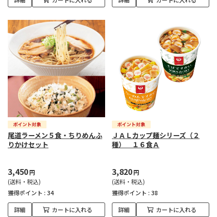
尾道ラーメン５食・ちりめんふ
ＪＡＬカップ麺シリーズ（２
りかけセット
種） １６食Ａ
3,450
3,820
円
円
(送料・税込)
(送料・税込)
獲得ポイント :
34
獲得ポイント :
38
詳細
カートに入れる
詳細
カートに入れる