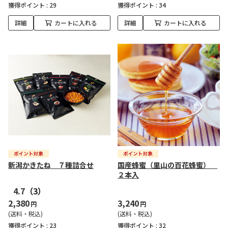
獲得ポイント :
29
獲得ポイント :
34
詳細
カートに入れる
詳細
カートに入れる
新潟かきたね ７種詰合せ
国産蜂蜜（里山の百花蜂蜜）
２本入
4.7
（3）
2,380
3,240
円
円
(送料・税込)
(送料・税込)
獲得ポイント :
23
獲得ポイント :
32