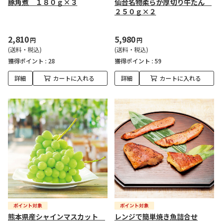
豚角煮 １８０ｇ×３
仙台名物柔らか厚切り牛たん
２５０ｇ×２
2,810
5,980
円
円
(送料・税込)
(送料・税込)
獲得ポイント :
28
獲得ポイント :
59
詳細
カートに入れる
詳細
カートに入れる
熊本県産シャインマスカット
レンジで簡単焼き魚詰合せ