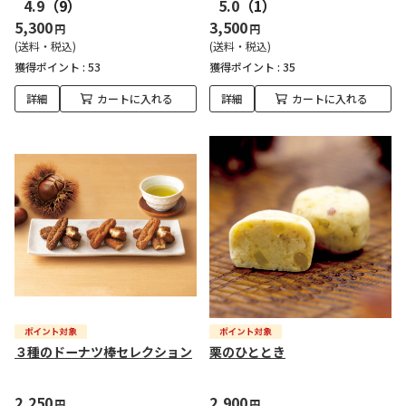
4.9
（9）
5.0
（1）
5,300
3,500
円
円
(送料・税込)
(送料・税込)
獲得ポイント :
53
獲得ポイント :
35
詳細
カートに入れる
詳細
カートに入れる
３種のドーナツ棒セレクション
栗のひととき
2,250
2,900
円
円