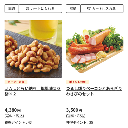
詳細
カートに入れる
詳細
カートに入れる
ＪＡＬどらい納豆 梅風味２０
つるし燻りベーコンとあらぎり
袋×２
わさびのセット
4,380
3,500
円
円
(送料・税込)
(送料・税込)
獲得ポイント :
43
獲得ポイント :
35