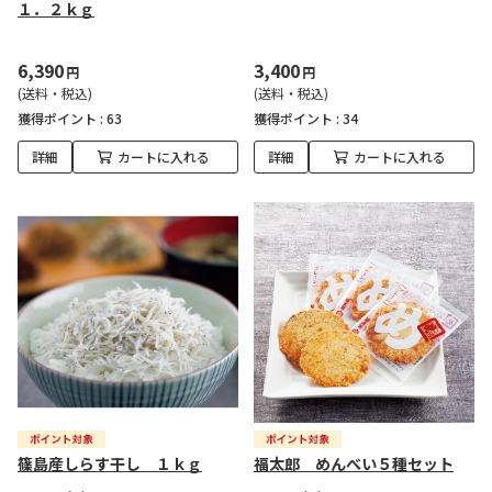
１．２ｋｇ
6,390
3,400
円
円
(送料・税込)
(送料・税込)
獲得ポイント :
63
獲得ポイント :
34
詳細
カートに入れる
詳細
カートに入れる
篠島産しらす干し １ｋｇ
福太郎 めんべい５種セット