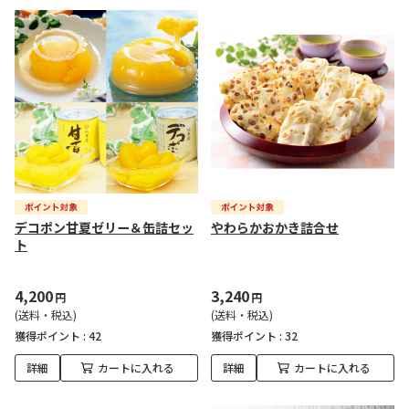
デコポン甘夏ゼリー＆缶詰セッ
やわらかおかき詰合せ
ト
4,200
3,240
円
円
(送料・税込)
(送料・税込)
獲得ポイント :
42
獲得ポイント :
32
詳細
カートに入れる
詳細
カートに入れる