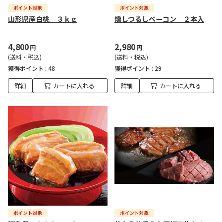
山形県産白桃 ３ｋｇ
燻しつるしベーコン ２本入
4,800
2,980
円
円
(送料・税込)
(送料・税込)
獲得ポイント :
48
獲得ポイント :
29
詳細
カートに入れる
詳細
カートに入れる