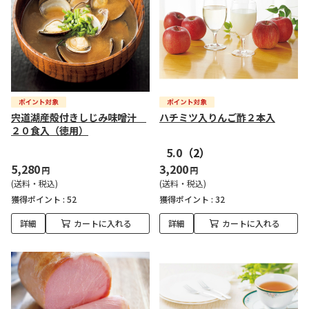
宍道湖産殻付きしじみ味噌汁
ハチミツ入りんご酢２本入
２０食入（徳用）
5.0
（2）
5,280
3,200
円
円
(送料・税込)
(送料・税込)
獲得ポイント :
52
獲得ポイント :
32
詳細
カートに入れる
詳細
カートに入れる