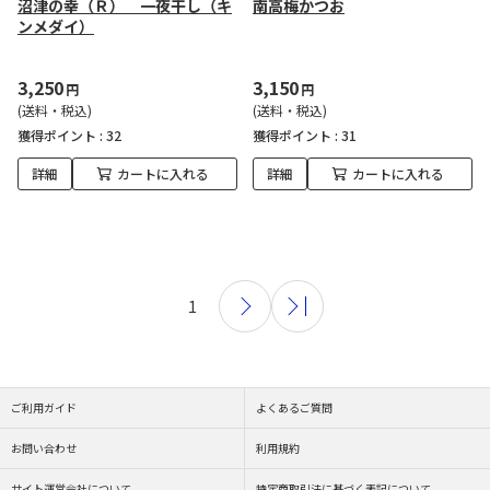
沼津の幸（Ｒ） 一夜干し（キ
南高梅かつお
ンメダイ）
3,250
3,150
円
円
(送料・税込)
(送料・税込)
獲得ポイント :
32
獲得ポイント :
31
詳細
カートに入れる
詳細
カートに入れる
1
ご利用ガイド
よくあるご質問
お問い合わせ
利用規約
サイト運営会社について
特定商取引法に基づく表記について