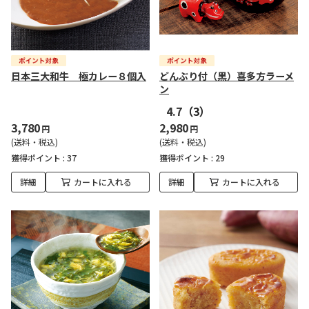
日本三大和牛 極カレー８個入
どんぶり付（黒）喜多方ラーメ
ン
4.7
（3）
3,780
2,980
円
円
(送料・税込)
(送料・税込)
獲得ポイント :
37
獲得ポイント :
29
詳細
カートに入れる
詳細
カートに入れる