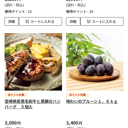
(送料・税込)
(送料・税込)
獲得ポイント :
22
獲得ポイント :
29
詳細
カートに入れる
詳細
カートに入れる
宮崎県産黒毛和牛と黒豚のハン
味わいのプルーン１．６ｋｇ
バーグ ５個入
3,000
3,400
円
円