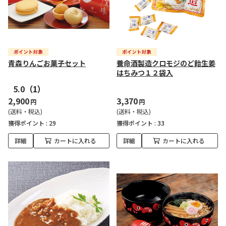
青森りんごお菓子セット
養命酒製造クロモジのど飴生姜
はちみつ１２袋入
5.0
（1）
2,900
3,370
円
円
(送料・税込)
(送料・税込)
獲得ポイント :
29
獲得ポイント :
33
詳細
カートに入れる
詳細
カートに入れる