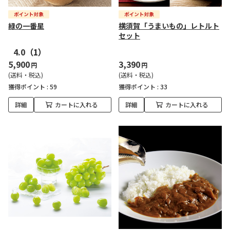
緑の一番星
横須賀「うまいもの」レトルト
セット
4.0
（1）
5,900
3,390
円
円
(送料・税込)
(送料・税込)
獲得ポイント :
59
獲得ポイント :
33
詳細
カートに入れる
詳細
カートに入れる