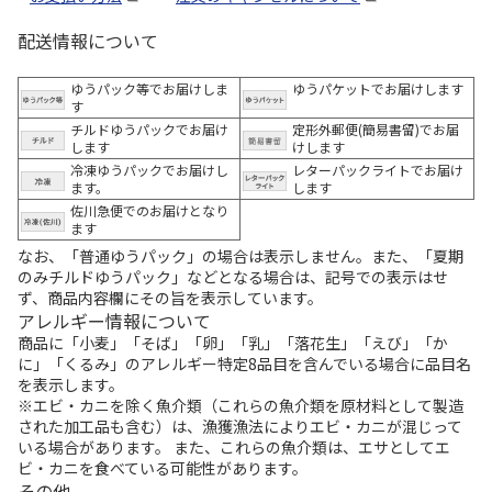
配送情報について
ゆうパック等でお届けしま
ゆうパケットでお届けします
す
チルドゆうパックでお届け
定形外郵便(簡易書留)でお届
します
けします
冷凍ゆうパックでお届けし
レターパックライトでお届け
ます。
します
佐川急便でのお届けとなり
ます
なお、「普通ゆうパック」の場合は表示しません。また、「夏期
のみチルドゆうパック」などとなる場合は、記号での表示はせ
ず、商品内容欄にその旨を表示しています。
アレルギー情報について
商品に「小麦」「そば」「卵」「乳」「落花生」「えび」「か
に」「くるみ」のアレルギー特定8品目を含んでいる場合に品目名
を表示します。
※エビ・カニを除く魚介類（これらの魚介類を原材料として製造
された加工品も含む）は、漁獲漁法によりエビ・カニが混じって
いる場合があります。 また、これらの魚介類は、エサとしてエ
ビ・カニを食べている可能性があります。
その他