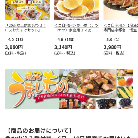
「20点以上詰め合わせ！
＜ご自宅用＞夏小夏（ナツ
＜ご自宅用＞【冷凍
ロスおたすけセット」
コナツ）家庭用３ｋｇ
専門店宇都宮 悟空
肉餃子
4.0
（18）
4.6
（158）
5.0
（1）
3,980円
3,140円
2,980円
(送料・税込)
(送料・税込)
(送料・税込)
【商品のお届けについて】