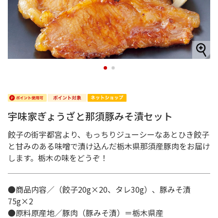
1
2
宇味家ぎょうざと那須豚みそ漬セット
餃子の街宇都宮より、もっちりジューシーなあとひき餃子
と甘みのある味噌で漬け込んだ栃木県那須産豚肉をお届け
します。栃木の味をどうぞ！
●商品内容／（餃子20g×20、タレ30g）、豚みそ漬
75g×2
●原料原産地／豚肉（豚みそ漬）＝栃木県産