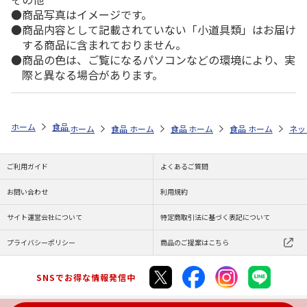
商品写真はイメージです。
商品内容として記載されていない「小道具類」はお届け
する商品に含まれておりません。
商品の色は、ご覧になるパソコンなどの環境により、実
際と異なる場合があります。
ホーム
食品・グルメストア
おうち縁日・家飲み特集
おうちでお祭り
ホーム
食品・グルメストア
ホーム
食品・グルメストア
ホーム
おうち縁日・家飲み特集
食品・グルメストア
ホーム
おうち縁日
ネッ
ご利用ガイド
よくあるご質問
お問い合わせ
利用規約
サイト運営会社について
特定商取引法に基づく表記について
プライバシーポリシー
商品のご提案はこちら
SNSでお得な情報発信中