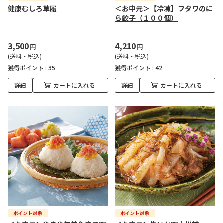
健康むしろ草履
＜お中元＞【冷凍】フタワのに
ら餃子（１００個）
3,500
4,210
円
円
(送料・税込)
(送料・税込)
獲得ポイント :
35
獲得ポイント :
42
詳細
カートに入れる
詳細
カートに入れる