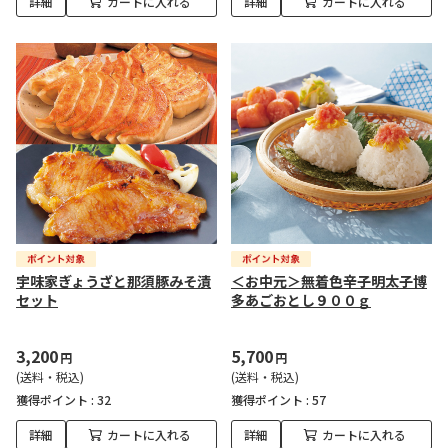
詳細
カートに入れる
詳細
カートに入れる
宇味家ぎょうざと那須豚みそ漬
＜お中元＞無着色辛子明太子博
セット
多あごおとし９００ｇ
3,200
5,700
円
円
(送料・税込)
(送料・税込)
獲得ポイント :
32
獲得ポイント :
57
詳細
カートに入れる
詳細
カートに入れる