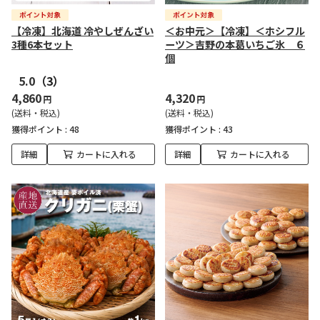
【冷凍】北海道 冷やしぜんざい
＜お中元＞【冷凍】＜ホシフル
3種6本セット
ーツ＞吉野の本葛いちご氷 ６
個
5.0
（3）
4,860
4,320
円
円
(送料・税込)
(送料・税込)
獲得ポイント :
48
獲得ポイント :
43
詳細
カートに入れる
詳細
カートに入れる