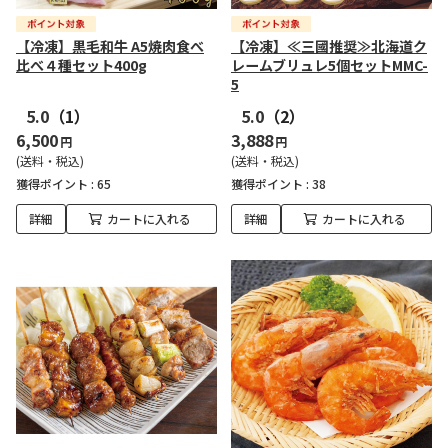
【冷凍】黒毛和牛 A5焼肉食べ
【冷凍】≪三國推奨≫北海道ク
比べ４種セット400g
レームブリュレ5個セットMMC-
5
5.0
（1）
5.0
（2）
6,500
3,888
円
円
(送料・税込)
(送料・税込)
獲得ポイント :
65
獲得ポイント :
38
詳細
カートに入れる
詳細
カートに入れる