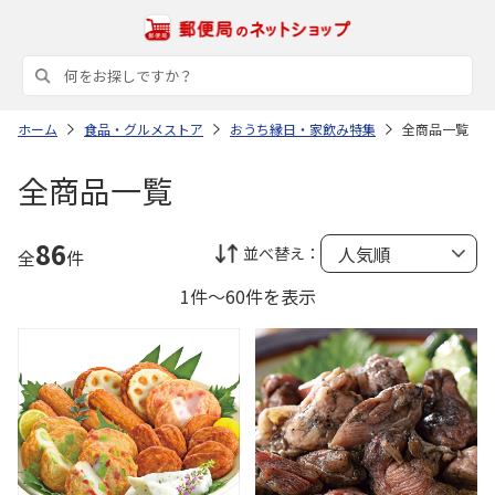
ホーム
食品・グルメストア
おうち縁日・家飲み特集
全商品一覧
全商品一覧
86
並べ替え：
全
件
1件～60件を表示