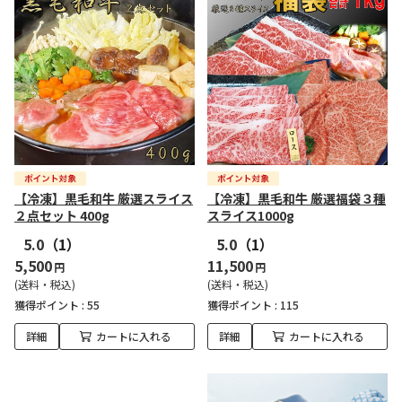
【冷凍】黒毛和牛 厳選スライス
【冷凍】黒毛和牛 厳選福袋３種
２点セット 400g
スライス1000g
5.0
（1）
5.0
（1）
5,500
11,500
円
円
(送料・税込)
(送料・税込)
獲得ポイント :
55
獲得ポイント :
115
詳細
カートに入れる
詳細
カートに入れる