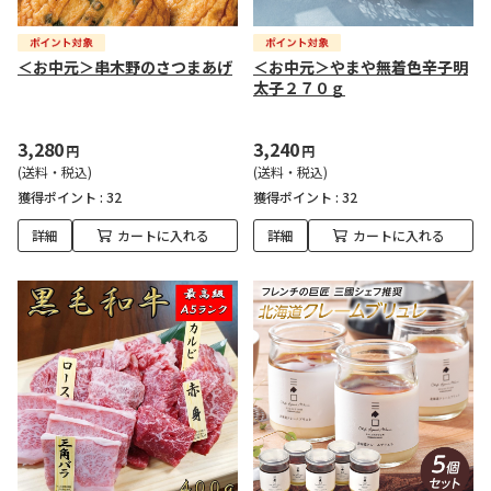
＜お中元＞串木野のさつまあげ
＜お中元＞やまや無着色辛子明
太子２７０ｇ
3,280
3,240
円
円
(送料・税込)
(送料・税込)
獲得ポイント :
32
獲得ポイント :
32
詳細
カートに入れる
詳細
カートに入れる