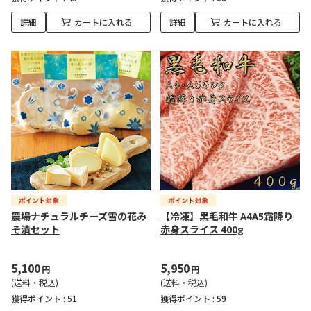
詳細
カートに入れる
詳細
カートに入れる
農場ナチュラルチーズ雪の花み
【冷凍】黒毛和牛 A4A5霜降り
そ漬セット
赤身スライス 400g
5,100
5,950
円
円
(送料・税込)
(送料・税込)
獲得ポイント :
51
獲得ポイント :
59