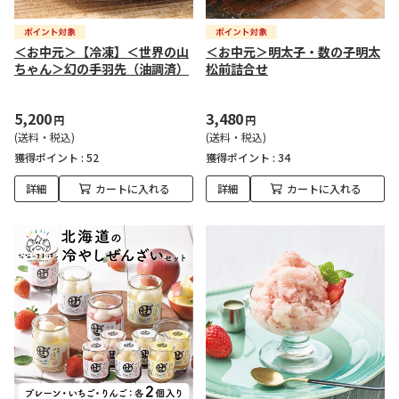
＜お中元＞【冷凍】＜世界の山
＜お中元＞明太子・数の子明太
ちゃん＞幻の手羽先（油調済）
松前詰合せ
5,200
3,480
円
円
(送料・税込)
(送料・税込)
獲得ポイント :
52
獲得ポイント :
34
詳細
カートに入れる
詳細
カートに入れる