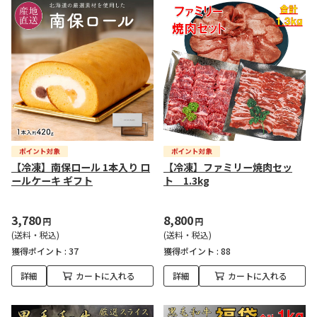
【冷凍】南保ロール 1本入り ロ
【冷凍】ファミリー焼肉セッ
ールケーキ ギフト
ト 1.3kg
3,780
8,800
円
円
(送料・税込)
(送料・税込)
獲得ポイント :
37
獲得ポイント :
88
詳細
カートに入れる
詳細
カートに入れる