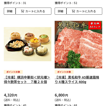
獲得ポイント :
31
獲得ポイント :
52
詳細
カートに入れる
詳細
カートに入れる
【冷凍】横浜中華街＜状元樓＞
【冷凍】黒毛和牛 A5厳選霜降
得々飲茶セット ７種２８個
り４種スライス 400g
4,320
6,800
円
円
(送料・税込)
(送料・税込)
獲得ポイント :
43
獲得ポイント :
68