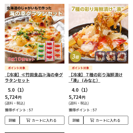
【冷凍】≪竹田食品≫海の幸グ
【冷凍】７種の彩り海鮮漬け
ラタンセット
「湊」 (みなと）
5.0
（1）
4.0
（1）
5,724
5,724
円
円
(送料・税込)
(送料・税込)
獲得ポイント :
57
獲得ポイント :
57
詳細
カートに入れる
詳細
カートに入れる