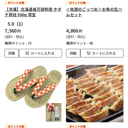
【冷凍】北海道長万部町産 ホタ
＜佐渡のごっつお＞お魚の生ハ
テ貝柱 500g 湾宝
ムセット
5.0
（1）
7,560
4,800
円
円
(送料・税込)
(送料・税込)
獲得ポイント :
75
獲得ポイント :
48
詳細
カートに入れる
詳細
カートに入れる