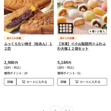
ふっくらたい焼き（粒あん）１
【冷凍】≪小山製麩所≫ふわふ
２匹
わ大福１２個セット
2,980
5,184
円
円
(送料・税込)
(送料・税込)
獲得ポイント :
29
獲得ポイント :
51
詳細
カートに入れる
詳細
カートに入れる