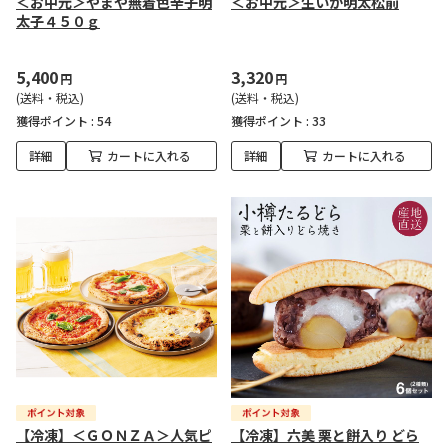
＜お中元＞やまや無着色辛子明
＜お中元＞生いか明太松前
太子４５０ｇ
5,400
3,320
円
円
(送料・税込)
(送料・税込)
獲得ポイント :
54
獲得ポイント :
33
詳細
カートに入れる
詳細
カートに入れる
【冷凍】＜ＧＯＮＺＡ＞人気ピ
【冷凍】六美 栗と餅入り どら