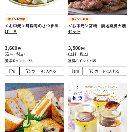
＜お中元＞月揚庵のさつまあ
＜お中元＞宮崎 妻地鶏炭火焼
げ Ａ
セット
3,600
3,500
円
円
(送料・税込)
(送料・税込)
獲得ポイント :
36
獲得ポイント :
35
詳細
カートに入れる
詳細
カートに入れる