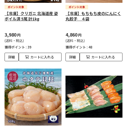
【冷凍】クリガニ 北海道産 姿
【冷凍】もちもち皮のにんにく
ボイル済 5尾 計1kg
丸餃子 ４袋
3,980
4,860
円
円
(送料・税込)
(送料・税込)
獲得ポイント :
39
獲得ポイント :
48
詳細
カートに入れる
詳細
カートに入れる