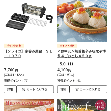
【ソレイユ】家呑み屋台 ＳＬ
＜お中元＞無着色辛子明太子博
－１０７０
多あごおとし４５０ｇ
5.0
（1）
7,700
4,100
円
円
(送料別・税込)
(送料・税込)
獲得ポイント :
77
獲得ポイント :
41
詳細
カートに入れる
詳細
カートに入れる