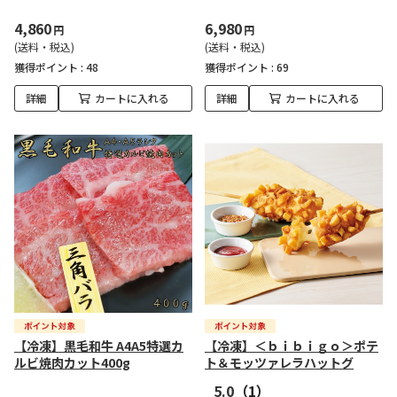
4,860
6,980
円
円
(送料・税込)
(送料・税込)
獲得ポイント :
48
獲得ポイント :
69
詳細
カートに入れる
詳細
カートに入れる
【冷凍】黒毛和牛 A4A5特選カ
【冷凍】＜ｂｉｂｉｇｏ＞ポテ
ルビ焼肉カット400g
ト＆モッツァレラハットグ
5.0
（1）