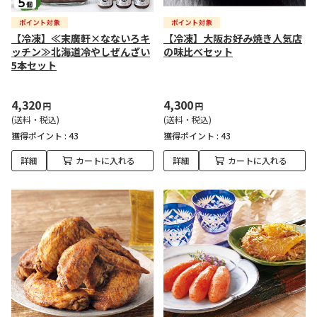
【冷凍】≪末廣軒×なないろキ
【冷凍】大阪お好み焼き人気店
ッチン≫北海道冷やしぜんざい
の味比べセット
5本セット
4,320
4,300
円
円
(送料・税込)
(送料・税込)
獲得ポイント :
43
獲得ポイント :
43
詳細
カートに入れる
詳細
カートに入れる