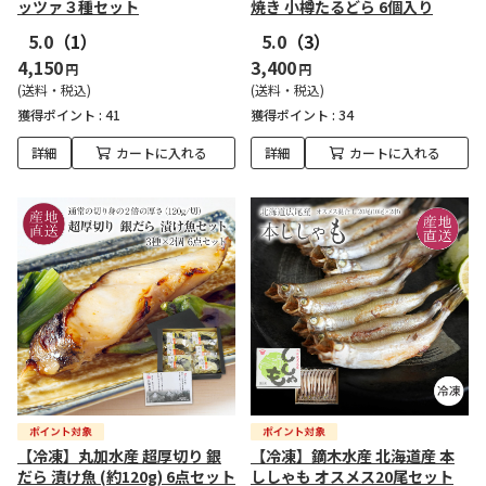
ッツァ３種セット
焼き 小樽たるどら 6個入り
5.0
（1）
5.0
（3）
4,150
3,400
円
円
(送料・税込)
(送料・税込)
獲得ポイント :
41
獲得ポイント :
34
詳細
カートに入れる
詳細
カートに入れる
【冷凍】丸加水産 超厚切り 銀
【冷凍】鏑木水産 北海道産 本
だら 漬け魚 (約120g) 6点セット
ししゃも オスメス20尾セット