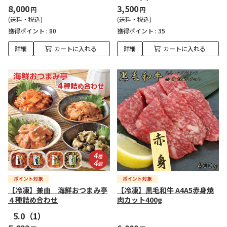
8,000
3,500
円
円
(送料・税込)
(送料・税込)
獲得ポイント :
80
獲得ポイント :
35
詳細
カートに入れる
詳細
カートに入れる
【冷凍】兼由 海鮮おつまみ亭
【冷凍】黒毛和牛 A4A5赤身焼
４種詰め合わせ
肉カット400g
5.0
（1）