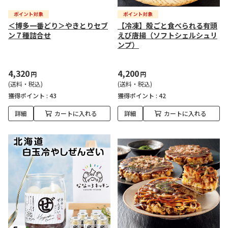
＜博多一番どり＞やきとりセブ
【冷凍】殻ごと食べられる有頭
ン７種詰合せ
えび唐揚（ソフトシェルシュリ
ンプ）
4,320
4,200
円
円
(送料・税込)
(送料・税込)
獲得ポイント :
43
獲得ポイント :
42
詳細
カートに入れる
詳細
カートに入れる