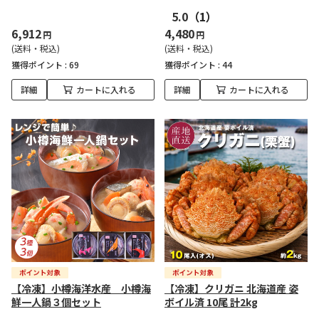
5.0
（1）
6,912
4,480
円
円
(送料・税込)
(送料・税込)
獲得ポイント :
69
獲得ポイント :
44
詳細
カートに入れる
詳細
カートに入れる
【冷凍】小樽海洋水産 小樽海
【冷凍】クリガニ 北海道産 姿
鮮一人鍋３個セット
ボイル済 10尾 計2kg