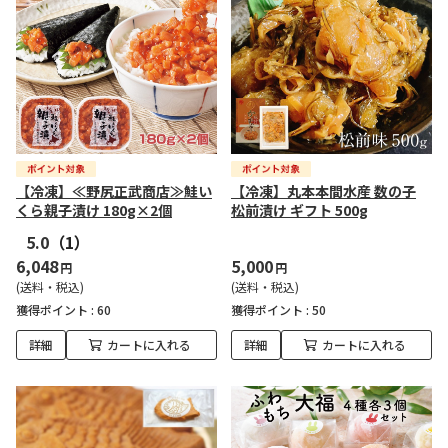
【冷凍】≪野尻正武商店≫鮭い
【冷凍】丸本本間水産 数の子
くら親子漬け 180g×2個
松前漬け ギフト 500g
5.0
（1）
6,048
5,000
円
円
(送料・税込)
(送料・税込)
獲得ポイント :
60
獲得ポイント :
50
詳細
カートに入れる
詳細
カートに入れる