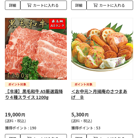
詳細
カートに入れる
詳細
カートに入れる
【冷凍】黒毛和牛 A5厳選霜降
＜お中元＞月揚庵のさつまあ
り４種スライス 1200g
げ Ｂ
19,000
5,300
円
円
(送料・税込)
(送料・税込)
獲得ポイント :
190
獲得ポイント :
53