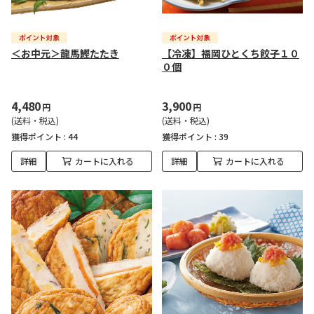
＜お中元＞龍馬鰹たたき
【冷凍】福岡ひとくち餃子１０
０個
4,480
3,900
円
円
(送料・税込)
(送料・税込)
獲得ポイント :
44
獲得ポイント :
39
詳細
カートに入れる
詳細
カートに入れる