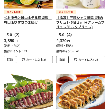
＜お中元＞城山ホテル鹿児島
【冷凍】三國シェフ推奨 2種の
城山ゑびすさつま揚げ
ブリュレ 6個セット(クレームブ
リュレ/ミルクブリュレ)
5.0
（2）
5.0
（4）
3,350
4,320
円
円
(送料・税込)
(送料・税込)
獲得ポイント :
33
獲得ポイント :
43
詳細
カートに入れる
詳細
カートに入れる