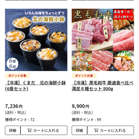
【冷凍】くまだ 北の海鮮小鉢
【冷凍】黒毛和牛 厳選食べ比べ
(6食セット)
満足６種セット 800g
7,236
9,900
円
円
(送料・税込)
(送料・税込)
獲得ポイント :
72
獲得ポイント :
99
詳細
カートに入れる
詳細
カートに入れる