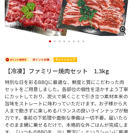
1
2
3
4
5
6
7
8
【冷凍】ファミリー焼肉セット 1.3kg
特別な日を彩るBBQに最適な、鮮度と質にこだわった肉
セットをご用意しました。各部位の個性を活かすよう丁寧
にカットしており、炭火で焼くことで引き立つ素材本来の
旨味をストレートに味わっていただけます。お子様から大
人まで飽きずに楽しめるバランスの良いラインナップが魅
力です。事前の下処理や面倒な準備は一切不要。届いたら
そのまま網に乗せるだけで、本格的な外ごはんが完成しま
す。「いつものBBQを、少し贅沢に」というシーンに最適