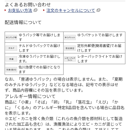
よくあるお問い合わせ
お支払い方法
注文のキャンセルについて
配送情報について
ゆうパック等でお届けしま
ゆうパケットでお届けします
す
チルドゆうパックでお届け
定形外郵便(簡易書留)でお届
します
けします
冷凍ゆうパックでお届けし
レターパックライトでお届け
ます。
します
佐川急便でのお届けとなり
ます
なお、「普通ゆうパック」の場合は表示しません。また、「夏期
のみチルドゆうパック」などとなる場合は、記号での表示はせ
ず、商品内容欄にその旨を表示しています。
アレルギー情報について
商品に「小麦」「そば」「卵」「乳」「落花生」「えび」「か
に」「くるみ」のアレルギー特定8品目を含んでいる場合に品目名
を表示します。
※エビ・カニを除く魚介類（これらの魚介類を原材料として製造
された加工品も含む）は、漁獲漁法によりエビ・カニが混じって
いる場合があります。 また、これらの魚介類は、エサとしてエ