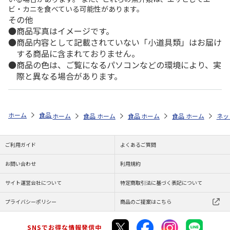
ビ・カニを食べている可能性があります。
その他
商品写真はイメージです。
商品内容として記載されていない「小道具類」はお届け
する商品に含まれておりません。
商品の色は、ご覧になるパソコンなどの環境により、実
際と異なる場合があります。
ホーム
食品・グルメストア
アウトドア・BBQグルメ特集
予算から
ホーム
食品・グルメストア
ホーム
食品・グルメストア
ホーム
スタミナグルメ特集
食品・グルメストア
ホーム
スタミナグ
ネッ
全
ご利用ガイド
よくあるご質問
お問い合わせ
利用規約
サイト運営会社について
特定商取引法に基づく表記について
プライバシーポリシー
商品のご提案はこちら
SNSでお得な情報発信中