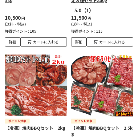
3kg
足８種セット800g
5.0
（1）
10,500
11,500
円
円
(送料・税込)
(送料・税込)
獲得ポイント :
105
獲得ポイント :
115
詳細
カートに入れる
詳細
カートに入れる
【冷凍】焼肉BBQセット 2kg
【冷凍】焼肉BBQセット 2.5k
g