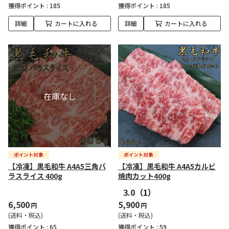
獲得ポイント :
185
獲得ポイント :
185
詳細
カートに入れる
詳細
カートに入れる
【冷凍】黒毛和牛 A4A5三角バ
【冷凍】黒毛和牛 A4A5カルビ
ラスライス 400g
焼肉カット400g
3.0
（1）
6,500
5,900
円
円
(送料・税込)
(送料・税込)
獲得ポイント :
65
獲得ポイント :
59