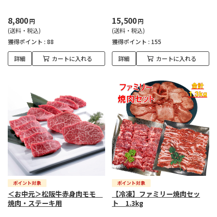
8,800
15,500
円
円
(送料・税込)
(送料・税込)
獲得ポイント :
88
獲得ポイント :
155
詳細
カートに入れる
詳細
カートに入れる
＜お中元＞松阪牛赤身肉モモ
【冷凍】ファミリー焼肉セッ
焼肉・ステーキ用
ト 1.3kg