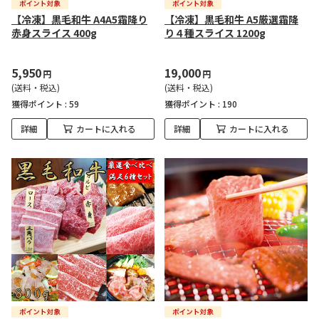
【冷凍】黒毛和牛 A4A5霜降り
【冷凍】黒毛和牛 A5厳選霜降
赤身スライス 400g
り４種スライス 1200g
5,950
19,000
円
円
(送料・税込)
(送料・税込)
獲得ポイント :
59
獲得ポイント :
190
詳細
カートに入れる
詳細
カートに入れる