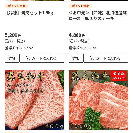
【冷凍】焼肉セット1.5kg
＜お中元＞【冷凍】北海道産豚
ロース 厚切りステーキ
5,200
4,860
円
円
(送料・税込)
(送料・税込)
獲得ポイント :
52
獲得ポイント :
48
詳細
カートに入れる
詳細
カートに入れる