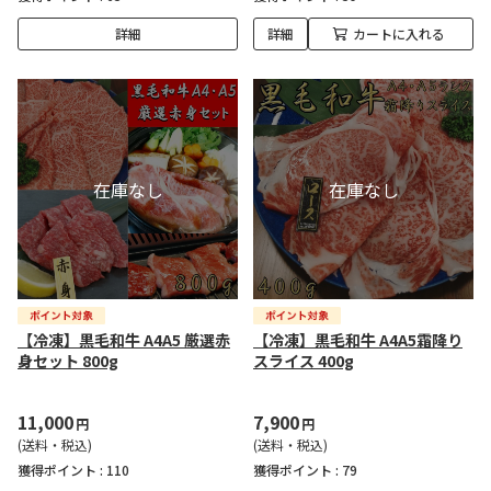
詳細
詳細
カートに入れる
【冷凍】黒毛和牛 A4A5 厳選赤
【冷凍】黒毛和牛 A4A5霜降り
身セット 800g
スライス 400g
11,000
7,900
円
円
(送料・税込)
(送料・税込)
獲得ポイント :
110
獲得ポイント :
79