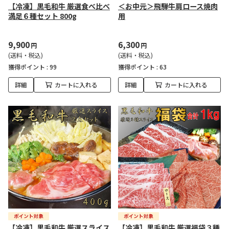
【冷凍】黒毛和牛 厳選食べ比べ
＜お中元＞飛騨牛肩ロース焼肉
満足６種セット 800g
用
9,900
6,300
円
円
(送料・税込)
(送料・税込)
獲得ポイント :
99
獲得ポイント :
63
詳細
カートに入れる
詳細
カートに入れる
【冷凍】黒毛和牛 厳選スライス
【冷凍】黒毛和牛 厳選福袋３種