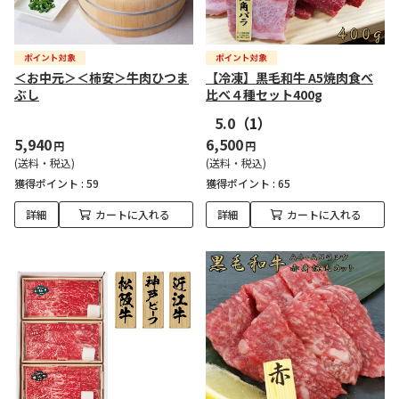
＜お中元＞＜柿安＞牛肉ひつま
【冷凍】黒毛和牛 A5焼肉食べ
ぶし
比べ４種セット400g
5.0
（1）
5,940
6,500
円
円
(送料・税込)
(送料・税込)
獲得ポイント :
59
獲得ポイント :
65
詳細
カートに入れる
詳細
カートに入れる