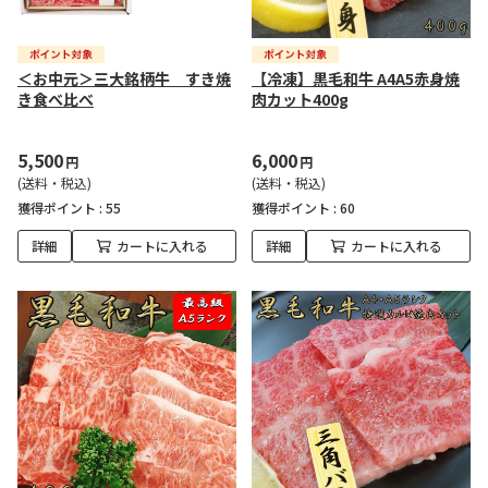
＜お中元＞三大銘柄牛 すき焼
【冷凍】黒毛和牛 A4A5赤身焼
き食べ比べ
肉カット400g
5,500
6,000
円
円
(送料・税込)
(送料・税込)
獲得ポイント :
55
獲得ポイント :
60
詳細
カートに入れる
詳細
カートに入れる