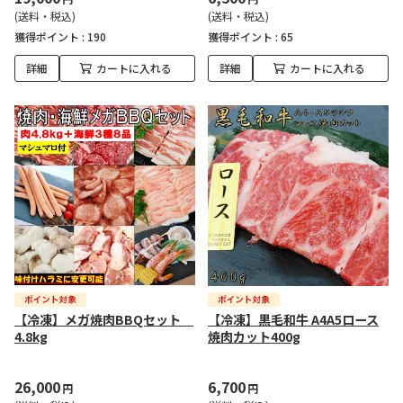
(送料・税込)
(送料・税込)
獲得ポイント :
190
獲得ポイント :
65
詳細
カートに入れる
詳細
カートに入れる
【冷凍】メガ焼肉BBQセット
【冷凍】黒毛和牛 A4A5ロース
4.8kg
焼肉カット400g
26,000
6,700
円
円