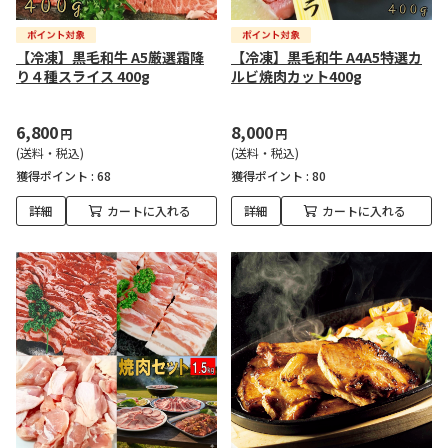
【冷凍】黒毛和牛 A5厳選霜降
【冷凍】黒毛和牛 A4A5特選カ
り４種スライス 400g
ルビ焼肉カット400g
6,800
8,000
円
円
(送料・税込)
(送料・税込)
獲得ポイント :
68
獲得ポイント :
80
詳細
カートに入れる
詳細
カートに入れる