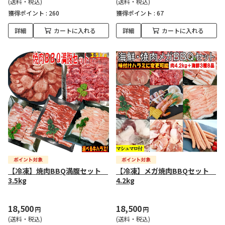
(送料・税込)
(送料・税込)
獲得ポイント :
260
獲得ポイント :
67
詳細
カートに入れる
詳細
カートに入れる
【冷凍】焼肉BBQ満腹セット
【冷凍】メガ焼肉BBQセット
3.5kg
4.2kg
18,500
18,500
円
円
(送料・税込)
(送料・税込)