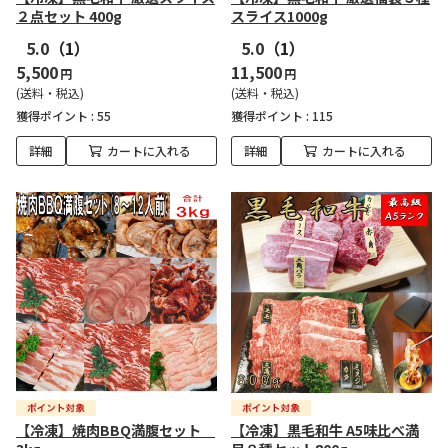
２点セット 400g
スライス1000g
5.0
（1）
5.0
（1）
5,500
11,500
円
円
(送料・税込)
(送料・税込)
獲得ポイント :
55
獲得ポイント :
115
詳細
カートに入れる
詳細
カートに入れる
【冷凍】焼肉BBQ満腹セット
【冷凍】黒毛和牛 A5味比べ満