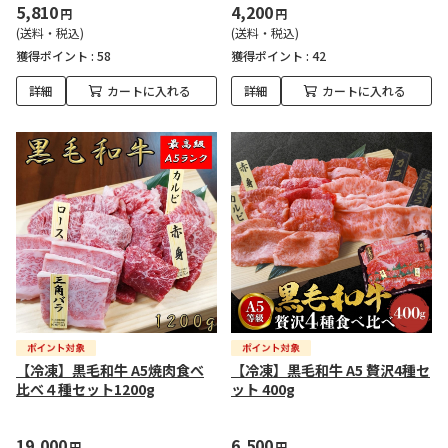
5,810
4,200
円
円
(送料・税込)
(送料・税込)
獲得ポイント :
58
獲得ポイント :
42
詳細
カートに入れる
詳細
カートに入れる
【冷凍】黒毛和牛 A5焼肉食べ
【冷凍】黒毛和牛 A5 贅沢4種セ
比べ４種セット1200g
ット 400g
19,000
6,500
円
円