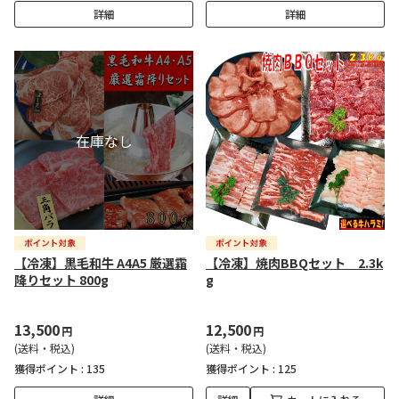
詳細
詳細
【冷凍】黒毛和牛 A4A5 厳選霜
【冷凍】焼肉BBQセット 2.3k
降りセット 800g
g
13,500
12,500
円
円
(送料・税込)
(送料・税込)
獲得ポイント :
135
獲得ポイント :
125