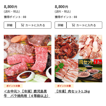
8,800
8,800
円
円
(送料・税込)
(送料・税込)
獲得ポイント :
88
獲得ポイント :
88
詳細
カートに入れる
詳細
カートに入れる
＜お中元＞【冷凍】鹿児島黒
【冷凍】肉セット1.2kg
牛 バラ焼肉用（４等級以上）