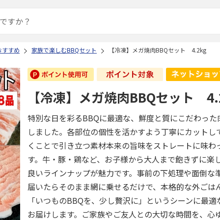
おすすめ
家族で楽しむBBQセット
【冷凍】メガ焼肉BBQセット 4.2kg
【冷凍】メガ焼肉BBQセット 4.
特別な日を彩るBBQに最適な、鮮度と質にこだわった
しました。各部位の個性を活かすよう丁寧にカットし
くことで引き立つ素材本来の旨味をストレートに味わ
す。牛・豚・鶏など、お子様から大人まで飽きずに楽
良いラインナップが魅力です。事前の下処理や面倒な
届いたらそのまま網に乗せるだけで、本格的な外ごは
「いつものBBQを、少し贅沢に」というシーンに最適
お届けします。ご家族やご友人との大切な時間を、心