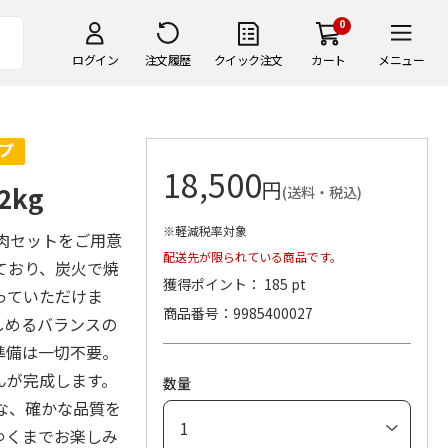
0
ログイン
注文履歴
クイック注文
カート
メニュー
18,500
円
2kg
(送料・税込)
※軽減税率対象
肉セットをご用意
配送先が限られている商品です。
ており、炭火で焼
獲得ポイント： 185 pt
っていただけま
商品番号
9985400027
しめるバランスの
準備は一切不要。
んが完成します。
数量
な、確かな品質を
ゆくまでお楽しみ