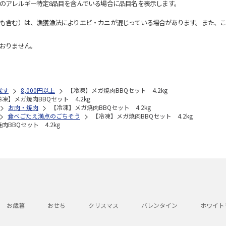
のアレルギー特定8品目を含んでいる場合に品目名を表示します。
も含む）は、漁獲漁法によりエビ・カニが混じっている場合があります。また、こ
おりません。
探す
8,000円以上
【冷凍】メガ焼肉BBQセット 4.2kg
凍】メガ焼肉BBQセット 4.2kg
お肉・焼肉
【冷凍】メガ焼肉BBQセット 4.2kg
食べごたえ満点のごちそう
【冷凍】メガ焼肉BBQセット 4.2kg
BBQセット 4.2kg
お歳暮
おせち
クリスマス
バレンタイン
ホワイト