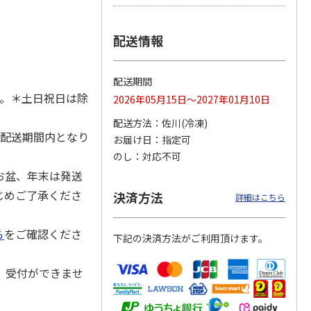
配送情報
冷凍】
＜お中元＞【冷凍】
【冷凍】全国各地の
仙台名物 柔らか厚
毛和
職人仕込牛たん（Ｋ
厳選お肉食べ比べコ
切り牛たん Ｂ
配送期間
肉用
Ｓ－３０）
ース
4.7
（3）
す。＊土日祝日は除
2026年05月15日～2027年01月10日
5,380円
8,980円
5,980円
配送方法
佐川(冷凍)
(送料・税込)
(送料・税込)
(送料・税込)
～配送期間内となり
お届け日
指定可
のし
対応不可
お盆、年末は発送
じめご了承くださ
決済方法
詳細はこちら
ら
をご確認くださ
下記の決済方法がご利用頂けます。
、受付ができませ