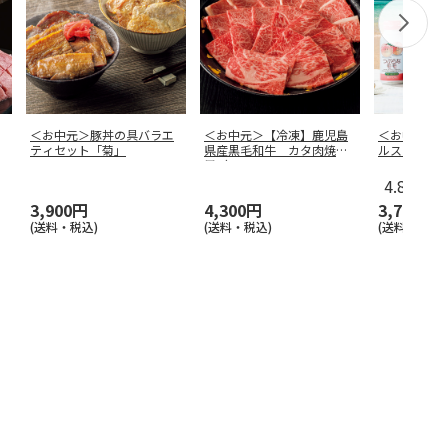
＜お中元＞豚丼の具バラエ
＜お中元＞【冷凍】鹿児島
＜お中元＞
ティセット「菊」
県産黒毛和牛 カタ肉焼肉
ルスターズ
用（４２０
…
4.8
（19
3,900円
4,300円
3,780円
(送料・税込)
(送料・税込)
(送料・税込)