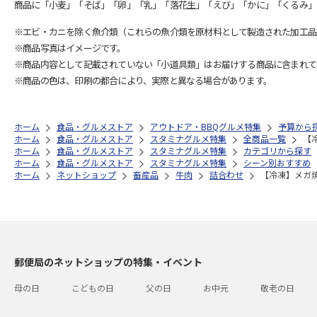
商品に「小麦」「そば」「卵」「乳」「落花生」「えび」「かに」「くるみ」
※エビ・カニを除く魚介類（これらの魚介類を原材料として製造された加工品
※商品写真はイメージです。
※商品内容として記載されていない「小道具類」はお届けする商品に含まれて
※商品の色は、印刷の都合により、実際と異なる場合があります。
ホーム
食品・グルメストア
アウトドア・BBQグルメ特集
予算から
ホーム
食品・グルメストア
スタミナグルメ特集
全商品一覧
【冷
ホーム
食品・グルメストア
スタミナグルメ特集
カテゴリから探す
ホーム
食品・グルメストア
スタミナグルメ特集
シーン別おすすめ
ホーム
ネットショップ
畜産品
牛肉
詰合わせ
【冷凍】メガ焼肉
郵便局のネットショップの特集・イベント
母の日
こどもの日
父の日
お中元
敬老の日