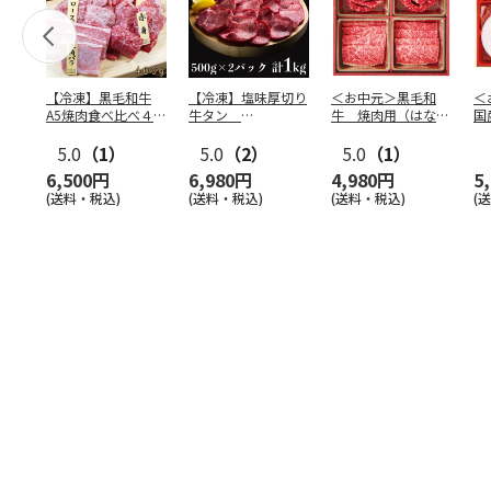
【冷凍】黒毛和牛
【冷凍】塩味厚切り
＜お中元＞黒毛和
＜
A5焼肉食べ比べ４種
牛タン
牛 焼肉用（はなも
国
セット400g
500g×2P 計：１
り）
食
5.0
（1）
kg
5.0
（2）
5.0
（1）
6,500円
6,980円
4,980円
5
(送料・税込)
(送料・税込)
(送料・税込)
(