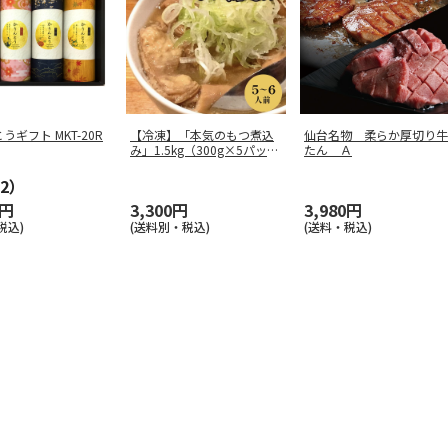
うギフト MKT-20R
【冷凍】「本気のもつ煮込
仙台名物 柔らか厚切り牛
み」1.5kg（300g×5パック
たん Ａ
…
2）
0円
3,300円
3,980円
税込)
(送料別・税込)
(送料・税込)