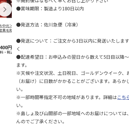
※開封後はなるべく早くお召し上がり下さい
●賞味期限：製造より180日以内
●発送方法：佐川急便（冷凍）
お中元＞【冷凍】
＜お中元＞【冷凍】
＜ご自宅用＞【冷
＜お中元＞【
産黒毛和牛 焼肉
鹿児島県産黒毛和
凍】小分けロースト
鹿児島県産黒
べ比べ
牛 カタ肉焼肉用
ビーフ３２０ｇ
牛 カタ肉焼
（４２０
…
（６２０
5.0
（1）
…
●発送について：ご注文から3日以内に発送いたしま
,400円
4,300円
3,680円
5,800円
く
送料・税込)
(送料・税込)
(送料・税込)
(送料・税込)
●配達希望日：お申込みの翌日から数えて5日目以降
ます。
※天候や注文状況、土日祝日、ゴールデンウイーク、
（お届け）に日数がかかることがございます。あらか
い。
※一部時間帯指定不可の地域があります。詳細は
こち
い。
※島しょ及び山間部の一部地域へのお届けについては
んのでご了承ください。