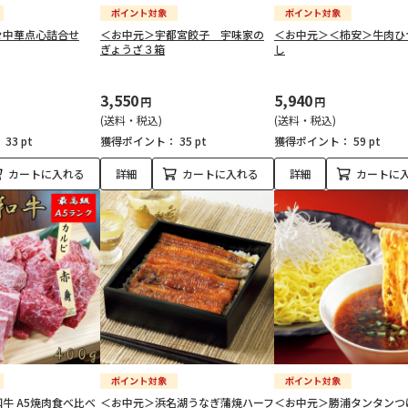
々中華点心詰合せ
＜お中元＞宇都宮餃子 宇味家の
＜お中元＞＜柿安＞牛肉ひ
ぎょうざ３箱
し
3,550
5,940
円
円
(送料・税込)
(送料・税込)
：
33 pt
獲得ポイント：
35 pt
獲得ポイント：
59 pt
カートに入れる
詳細
カートに入れる
詳細
カートに
牛 A5焼肉食べ比べ
＜お中元＞浜名湖うなぎ蒲焼ハーフ
＜お中元＞勝浦タンタンつ