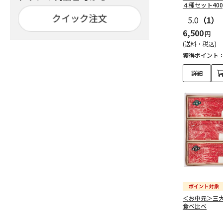
４種セット400
5.0
（1）
6,500
円
(送料・税込)
獲得ポイント
詳細
＜お中元＞三
食べ比べ