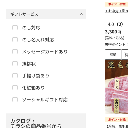
＜お中元＞彩
ギフトサービス
4.0
（2）
のし対応
3,300
円
(送料・税込)
のし名入れ対応
獲得ポイント
メッセージカードあり
詳細
挨拶状
手提げ袋あり
化粧箱あり
ソーシャルギフト対応
カタログ・
チラシの商品番号から
【冷凍】黒毛和