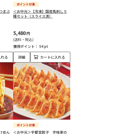
つまぶ
＜お中元＞【冷凍】国産馬刺し５
種セット（スライス済）
5,480
円
(送料・税込)
獲得ポイント：
54 pt
入れる
詳細
カートに入れる
けめん
＜お中元＞宇都宮餃子 宇味家の