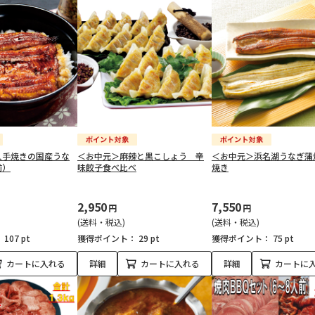
人手焼きの国産うな
＜お中元＞麻辣と黒こしょう 辛
＜お中元＞浜名湖うなぎ蒲
前）
味餃子食べ比べ
焼き
2,950
7,550
円
円
(送料・税込)
(送料・税込)
：
107 pt
獲得ポイント：
29 pt
獲得ポイント：
75 pt
カートに入れる
詳細
カートに入れる
詳細
カートに