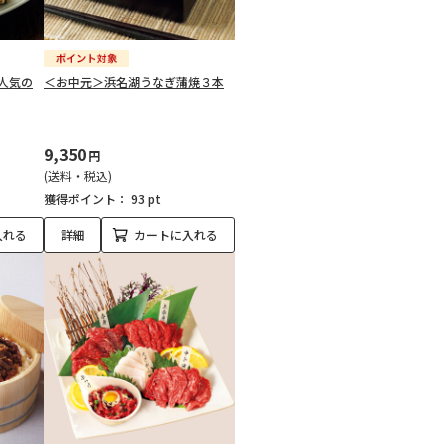
人気の
＜お中元＞浜名湖うなぎ蒲焼３本
9,350
円
(送料・税込)
獲得ポイント：
93 pt
入れる
詳細
カートに入れる