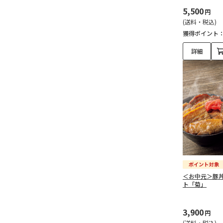
5,500
円
(送料・税込)
獲得ポイント
詳細
＜お中元＞豚
ト「菊」
3,900
円
(送料・税込)