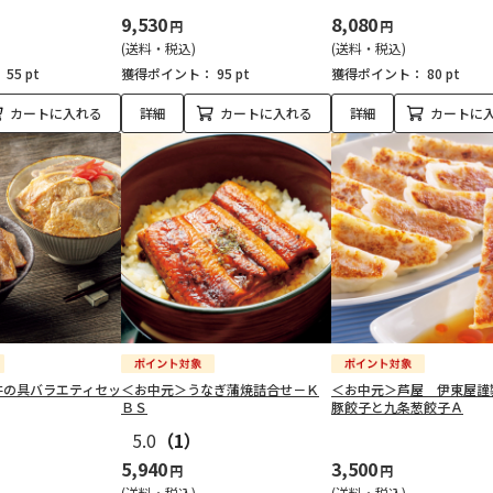
9,530
8,080
円
円
(送料・税込)
(送料・税込)
：
55 pt
獲得ポイント：
95 pt
獲得ポイント：
80 pt
カートに入れる
詳細
カートに入れる
詳細
カートに
丼の具バラエティセッ
＜お中元＞うなぎ蒲焼詰合せ－Ｋ
＜お中元＞芦屋 伊東屋謹
ＢＳ
豚餃子と九条葱餃子Ａ
5.0
（1）
5,940
3,500
円
円
(送料・税込)
(送料・税込)