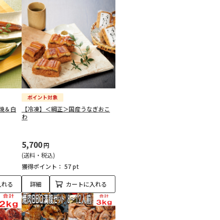
焼＆白
【冷凍】＜綱正＞国産うなぎおこ
わ
5,700
円
(送料・税込)
獲得ポイント：
57 pt
入れる
詳細
カートに入れる