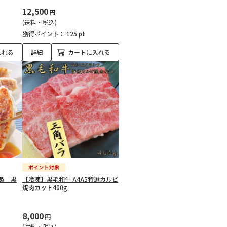
12,500
円
(送料・税込)
獲得ポイント：
125 pt
入れる
詳細
カートに入れる
製 黒
【冷凍】黒毛和牛 A4A5特選カルビ
焼肉カット400g
8,000
円
(送料・税込)