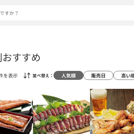
別おすすめ
8件
を表示
人気順
販売日
高い
並べ替え：