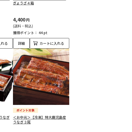
ぎょうざ４箱
4,400
円
(送料・税込)
獲得ポイント：
44 pt
入れる
詳細
カートに入れる
うなぎ
＜お中元＞【冷凍】特大鹿児島産
うなぎ３尾