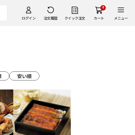
0
ログイン
注文履歴
クイック注文
カート
メニュー
順
安い順