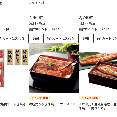
g
カット４袋
7,460
2,740
円
円
(送料・税込)
(送料・税込)
：
65 pt
獲得ポイント：
74 pt
獲得ポイント：
27 pt
カートに入れる
詳細
カートに入れる
詳細
カートに
大銘柄牛 すき焼き
浜名湖うなぎ蒲焼 Ｌサイズ３本
＜お中元＞鹿児島県産 旨
蒲焼 ２尾３１０ｇ