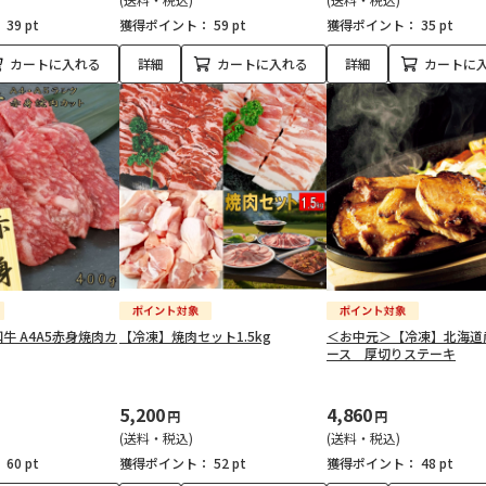
：
39 pt
獲得ポイント：
59 pt
獲得ポイント：
35 pt
カートに入れる
詳細
カートに入れる
詳細
カートに
牛 A4A5赤身焼肉カ
【冷凍】焼肉セット1.5kg
＜お中元＞【冷凍】北海道
ース 厚切りステーキ
5,200
4,860
円
円
(送料・税込)
(送料・税込)
：
60 pt
獲得ポイント：
52 pt
獲得ポイント：
48 pt