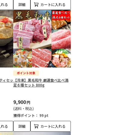
入れる
詳細
カートに入れる
ティセッ
【冷凍】黒毛和牛 厳選食べ比べ満
足６種セット 800g
9,900
円
(送料・税込)
獲得ポイント：
99 pt
入れる
詳細
カートに入れる