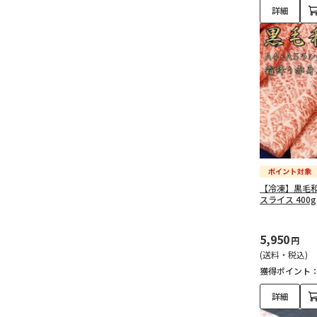
詳細
【冷凍】黒毛和
スライス 400g
5,950
円
(送料・税込)
獲得ポイント
詳細