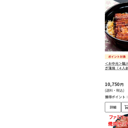
＜お中元＞職
ぎ蒲焼（４人
10,750
円
(送料・税込)
獲得ポイント
詳細