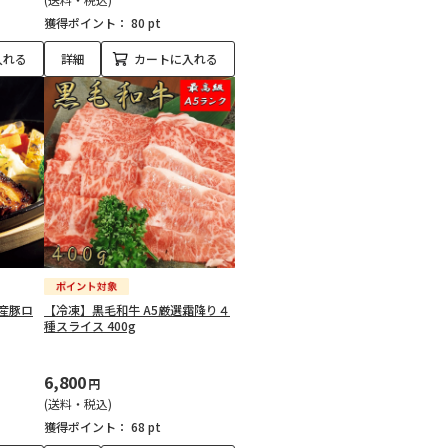
獲得ポイント：
80 pt
入れる
詳細
カートに入れる
産豚ロ
【冷凍】黒毛和牛 A5厳選霜降り４
種スライス 400g
6,800
円
(送料・税込)
獲得ポイント：
68 pt