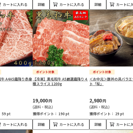
カートに入れる
詳細
カートに入れる
詳細
カートに
牛 A4A5霜降り赤身
【冷凍】黒毛和牛 A5厳選霜降り４
＜お中元＞豚丼の具バラエ
種スライス 1200g
ト「桜」
19,000
2,980
円
円
(送料・税込)
(送料・税込)
：
59 pt
獲得ポイント：
190 pt
獲得ポイント：
29 pt
カートに入れる
詳細
カートに入れる
詳細
カートに