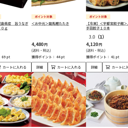
児島県産 旨うなぎ
＜お中元＞龍馬鰹たたき
【冷凍】＜宇都宮餃子館＞
７０ｇ
手羽餃子１０本
3.0
（1）
4,480
4,120
円
円
(送料・税込)
(送料・税込)
：
69 pt
獲得ポイント：
44 pt
獲得ポイント：
41 pt
カートに入れる
詳細
カートに入れる
詳細
カートに