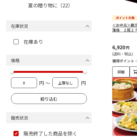
夏の贈り物に（22）
＜お中元＞鹿
在庫状況
蒲焼 ２尾２
在庫あり
6,920
円
(送料・税込)
価格
獲得ポイント
詳細
円 ～
円
販売状況
販売終了した商品を除く