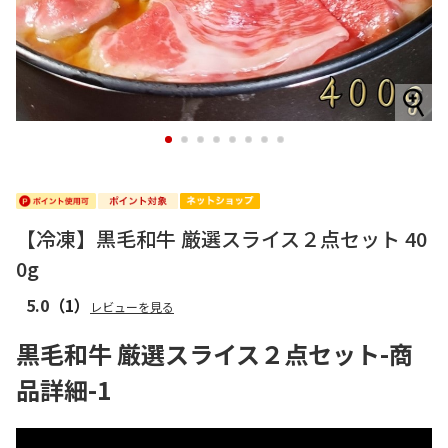
1
2
3
4
5
6
7
8
【冷凍】黒毛和牛 厳選スライス２点セット 40
0g
5.0
（1）
レビューを見る
黒毛和牛 厳選スライス２点セット-商
品詳細-1