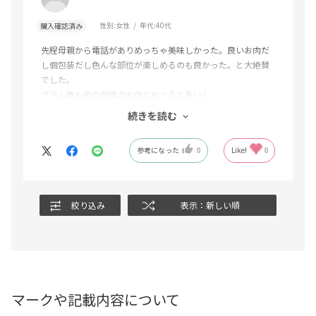
性別:
女性
年代:
40代
購入確認済み
先程母親から電話がありめっちゃ美味しかった。良いお肉だ
し個包装だし色んな部位が楽しめるのも良かった。と大絶賛
でした。
グラム数も他の同様のお肉と比べると多いし
値段も黒毛和牛ですがお安いと思いました。
続きを読む
お肉を入れている箱も高級感を漂わせ
母の日のコメントが入ったカードも有難かったです。プレゼ
参考になった
0
Like!
0
ントで贈った私とプレゼントで貰った母親との両方が満足の
いく商品でした。
また購入したいと思います。
絞り込み
表示：新しい順
マークや記載内容について