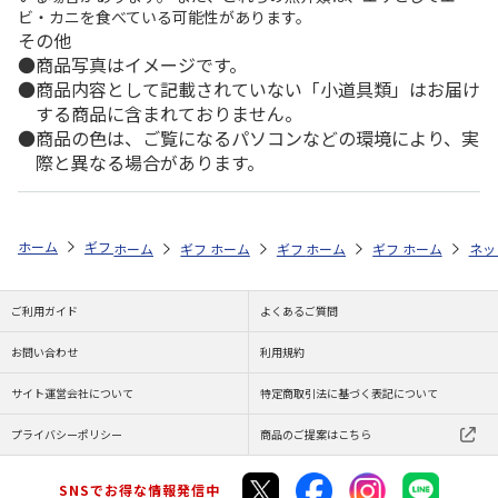
ビ・カニを食べている可能性があります。
その他
商品写真はイメージです。
商品内容として記載されていない「小道具類」はお届け
する商品に含まれておりません。
商品の色は、ご覧になるパソコンなどの環境により、実
際と異なる場合があります。
ホーム
ギフトストア
お中元・夏ギフト特集 2026
ハム・お肉
【
ホーム
ギフトストア
ホーム
ギフトストア
お中元・夏ギフト特集 2026
ホーム
ギフトストア
お中元・夏ギフト特集
ホーム
ネッ
お
ハ
ご利用ガイド
よくあるご質問
お問い合わせ
利用規約
サイト運営会社について
特定商取引法に基づく表記について
プライバシーポリシー
商品のご提案はこちら
SNSでお得な情報発信中