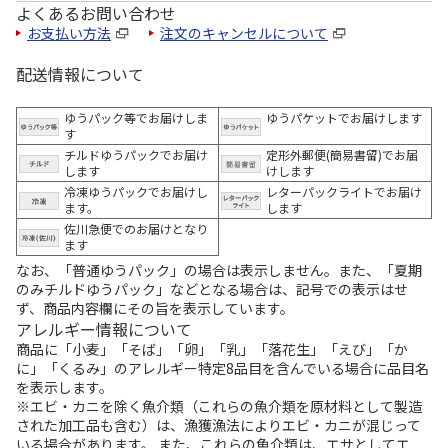
よくあるお問い合わせ
お支払い方法
注文のキャンセルについて
配送情報について
ゆうパック等でお届けしま
ゆうパケットでお届けします
す
チルドゆうパックでお届け
定形外郵便(簡易書留)でお届
します
けします
冷凍ゆうパックでお届けし
レターパックライトでお届け
ます。
します
佐川急便でのお届けとなり
ます
なお、「普通ゆうパック」の場合は表示しません。また、「夏期
のみチルドゆうパック」などとなる場合は、記号での表示はせ
ず、商品内容欄にその旨を表示しています。
アレルギー情報について
商品に「小麦」「そば」「卵」「乳」「落花生」「えび」「か
に」「くるみ」のアレルギー特定8品目を含んでいる場合に品目名
を表示します。
※エビ・カニを除く魚介類（これらの魚介類を原材料として製造
された加工品も含む）は、漁獲漁法によりエビ・カニが混じって
いる場合があります。 また、これらの魚介類は、エサとしてエ