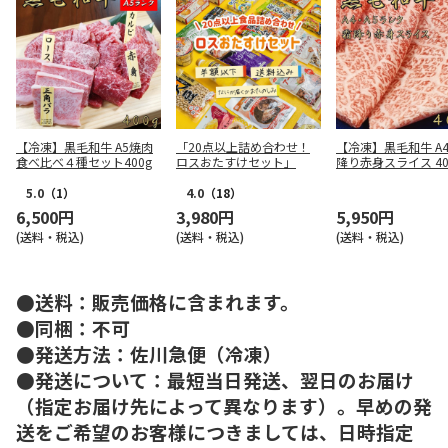
【冷凍】黒毛和牛 A5焼肉
「20点以上詰め合わせ！
【冷凍】黒毛和牛 A4
食べ比べ４種セット400g
ロスおたすけセット」
降り赤身スライス 40
5.0
（1）
4.0
（18）
6,500円
3,980円
5,950円
(送料・税込)
(送料・税込)
(送料・税込)
●送料：販売価格に含まれます。
●同梱：不可
●発送方法：佐川急便（冷凍）
●発送について：最短当日発送、翌日のお届け
（指定お届け先によって異なります）。早めの発
送をご希望のお客様につきましては、日時指定