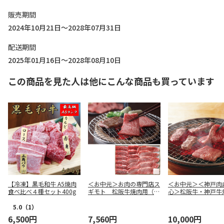
販売期間
2024年10月21日～2028年07月31日
配送期間
2025年01月16日～2028年08月10日
この商品を見た人は他にこんな商品も買っています
【冷凍】黒毛和牛 A5焼肉
＜お中元＞お肉の専門店ス
＜お中元＞＜神戸肉
食べ比べ４種セット400g
ギモト 松阪牛焼肉用（東
心＞松阪牛・神戸牛
日本版）
（はなもり）
5.0
（1）
6,500円
7,560円
10,000円