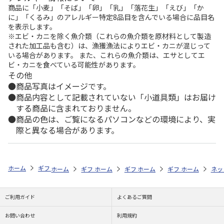
商品に「小麦」「そば」「卵」「乳」「落花生」「えび」「か
に」「くるみ」のアレルギー特定8品目を含んでいる場合に品目名
を表示します。
※エビ・カニを除く魚介類（これらの魚介類を原材料として製造
された加工品も含む）は、漁獲漁法によりエビ・カニが混じって
いる場合があります。 また、これらの魚介類は、エサとしてエ
ビ・カニを食べている可能性があります。
その他
商品写真はイメージです。
商品内容として記載されていない「小道具類」はお届け
する商品に含まれておりません。
商品の色は、ご覧になるパソコンなどの環境により、実
際と異なる場合があります。
ホーム
ギフトストア
お中元・夏ギフト特集 2026
ハム・お肉
【
ホーム
ギフトストア
ホーム
ギフトストア
お中元・夏ギフト特集 2026
ホーム
ギフトストア
お中元・夏ギフト特集
ホーム
ネッ
お
ハ
ご利用ガイド
よくあるご質問
お問い合わせ
利用規約