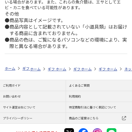
いる場合があります。 また、これらの魚介類は、エサとしてエ
ビ・カニを食べている可能性があります。
その他
商品写真はイメージです。
商品内容として記載されていない「小道具類」はお届け
する商品に含まれておりません。
商品の色は、ご覧になるパソコンなどの環境により、実
際と異なる場合があります。
ホーム
ギフトストア
お中元・夏ギフト特集 2026
ハム・お肉
【
ホーム
ギフトストア
ホーム
ギフトストア
お中元・夏ギフト特集 2026
ホーム
ギフトストア
お中元・夏ギフト特集
ホーム
ネッ
お
ハ
ご利用ガイド
よくあるご質問
お問い合わせ
利用規約
サイト運営会社について
特定商取引法に基づく表記について
プライバシーポリシー
商品のご提案はこちら