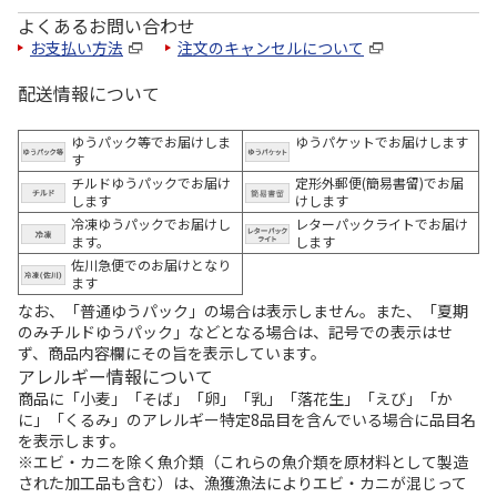
よくあるお問い合わせ
お支払い方法
注文のキャンセルについて
配送情報について
ゆうパック等でお届けしま
ゆうパケットでお届けします
す
チルドゆうパックでお届け
定形外郵便(簡易書留)でお届
します
けします
冷凍ゆうパックでお届けし
レターパックライトでお届け
ます。
します
佐川急便でのお届けとなり
ます
なお、「普通ゆうパック」の場合は表示しません。また、「夏期
のみチルドゆうパック」などとなる場合は、記号での表示はせ
ず、商品内容欄にその旨を表示しています。
アレルギー情報について
商品に「小麦」「そば」「卵」「乳」「落花生」「えび」「か
に」「くるみ」のアレルギー特定8品目を含んでいる場合に品目名
を表示します。
※エビ・カニを除く魚介類（これらの魚介類を原材料として製造
された加工品も含む）は、漁獲漁法によりエビ・カニが混じって