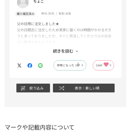
ちょこ
年代:
30代
性別:
女性
購入確認済み
父の日用に注文しました★
父の日間近に注文したため実家に届くのは時間がかかるだろ
うと思っておりましたが、すぐに発送してくださり父の日当
日に配達されたようです。
ボリュームもしっかりあり、美味しかったと両親ともに喜ん
続きを読む
でくれました♪
父の日のメッセージカードもつけてくださって有難うござい
参考になった
0
Like!
0
ました。また利用したいです。
絞り込み
表示：新しい順
マークや記載内容について