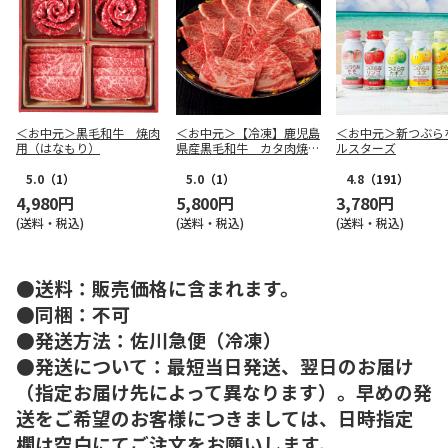
＜お中元＞黒毛和牛 焼肉
＜お中元＞【冷凍】鹿児島
＜お中元＞新つぶら
用（はなもり）
県産黒毛和牛 カタ肉焼肉
ルスターズ
用（６２０ｇ）
5.0
（1）
5.0
（1）
4.8
（191）
4,980円
5,800円
3,780円
(送料・税込)
(送料・税込)
(送料・税込)
●送料：販売価格に含まれます。
●同梱：不可
●発送方法：佐川急便（冷凍）
●発送について：最短当日発送、翌日のお届け
（指定お届け先によって異なります）。早めの発
送をご希望のお客様につきましては、日時指定
欄は空白にてご注文をお願いします。