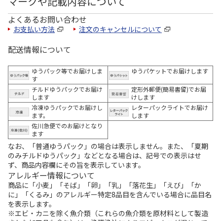
マークや記載内容について
よくあるお問い合わせ
お支払い方法
注文のキャンセルについて
配送情報について
ゆうパック等でお届けしま
ゆうパケットでお届けします
す
チルドゆうパックでお届け
定形外郵便(簡易書留)でお届
します
けします
冷凍ゆうパックでお届けし
レターパックライトでお届け
ます。
します
佐川急便でのお届けとなり
ます
なお、「普通ゆうパック」の場合は表示しません。また、「夏期
のみチルドゆうパック」などとなる場合は、記号での表示はせ
ず、商品内容欄にその旨を表示しています。
アレルギー情報について
商品に「小麦」「そば」「卵」「乳」「落花生」「えび」「か
に」「くるみ」のアレルギー特定8品目を含んでいる場合に品目名
を表示します。
※エビ・カニを除く魚介類（これらの魚介類を原材料として製造