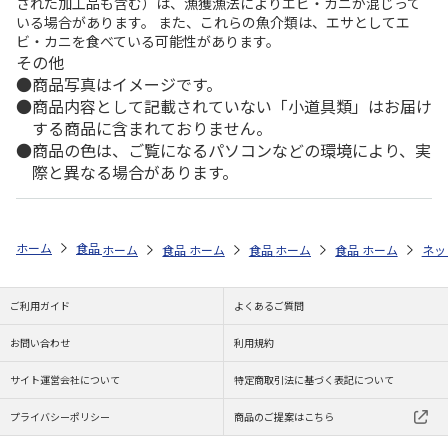
された加工品も含む）は、漁獲漁法によりエビ・カニが混じって
いる場合があります。 また、これらの魚介類は、エサとしてエ
ビ・カニを食べている可能性があります。
その他
商品写真はイメージです。
商品内容として記載されていない「小道具類」はお届け
する商品に含まれておりません。
商品の色は、ご覧になるパソコンなどの環境により、実
際と異なる場合があります。
ホーム
食品・グルメストア
アウトドア・BBQグルメ特集
予算から
ホーム
食品・グルメストア
ホーム
食品・グルメストア
ホーム
スタミナグルメ特集
食品・グルメストア
ホーム
スタミナグ
ネッ
全
ご利用ガイド
よくあるご質問
お問い合わせ
利用規約
サイト運営会社について
特定商取引法に基づく表記について
プライバシーポリシー
商品のご提案はこちら