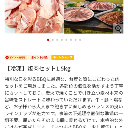
1
2
3
4
5
6
7
8
【冷凍】焼肉セット1.5kg
特別な日を彩るBBQに最適な、鮮度と質にこだわった肉
セットをご用意しました。各部位の個性を活かすよう丁寧
にカットしており、炭火で焼くことで引き立つ素材本来の
旨味をストレートに味わっていただけます。牛・豚・鶏な
ど、お子様から大人まで飽きずに楽しめるバランスの良い
ラインナップが魅力です。事前の下処理や面倒な準備は一
切不要。届いたらそのまま網に乗せるだけで、本格的な外
ごはんが完成します。「いつものBBQを、少し贅沢に」と