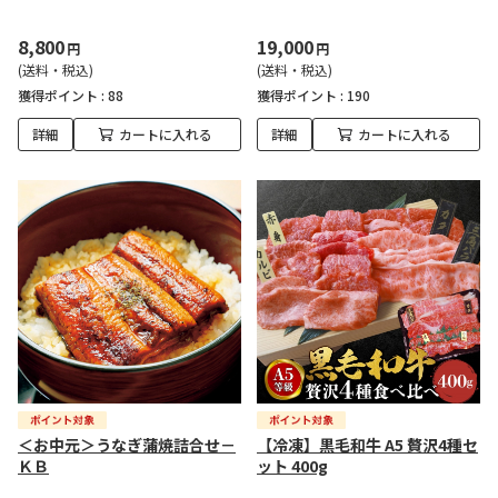
8,800
19,000
円
円
(送料・税込)
(送料・税込)
獲得ポイント :
88
獲得ポイント :
190
詳細
カートに入れる
詳細
カートに入れる
＜お中元＞うなぎ蒲焼詰合せ－
【冷凍】黒毛和牛 A5 贅沢4種セ
ＫＢ
ット 400g