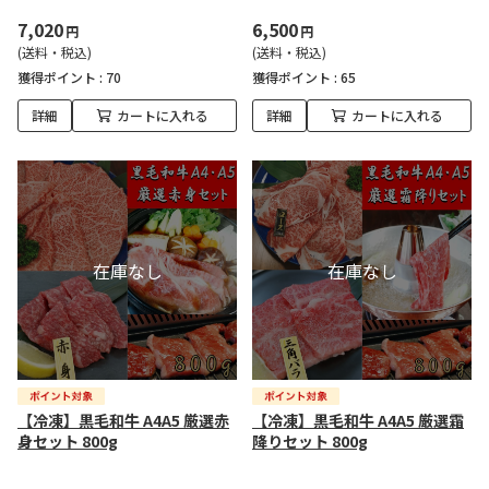
7,020
6,500
円
円
(送料・税込)
(送料・税込)
獲得ポイント :
70
獲得ポイント :
65
詳細
カートに入れる
詳細
カートに入れる
【冷凍】黒毛和牛 A4A5 厳選赤
【冷凍】黒毛和牛 A4A5 厳選霜
身セット 800g
降りセット 800g