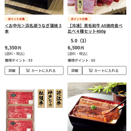
＜お中元＞浜名湖うなぎ蒲焼３
【冷凍】黒毛和牛 A5焼肉食べ
本
比べ４種セット400g
5.0
（1）
9,350
6,500
円
円
(送料・税込)
(送料・税込)
獲得ポイント :
93
獲得ポイント :
65
詳細
カートに入れる
詳細
カートに入れる