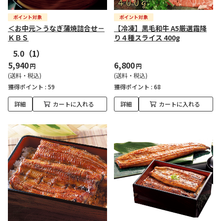
＜お中元＞うなぎ蒲焼詰合せ－
【冷凍】黒毛和牛 A5厳選霜降
ＫＢＳ
り４種スライス 400g
5.0
（1）
5,940
6,800
円
円
(送料・税込)
(送料・税込)
獲得ポイント :
59
獲得ポイント :
68
詳細
カートに入れる
詳細
カートに入れる