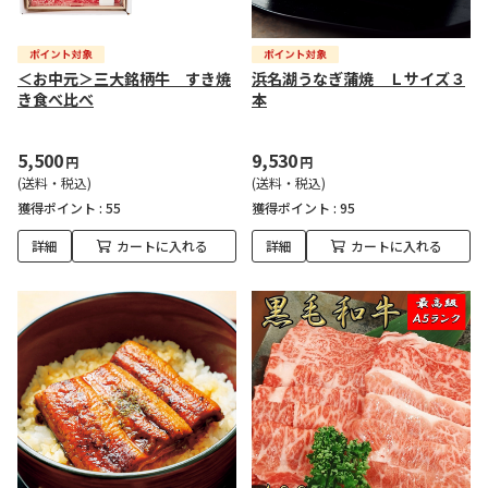
＜お中元＞三大銘柄牛 すき焼
浜名湖うなぎ蒲焼 Ｌサイズ３
き食べ比べ
本
5,500
9,530
円
円
(送料・税込)
(送料・税込)
獲得ポイント :
55
獲得ポイント :
95
詳細
カートに入れる
詳細
カートに入れる