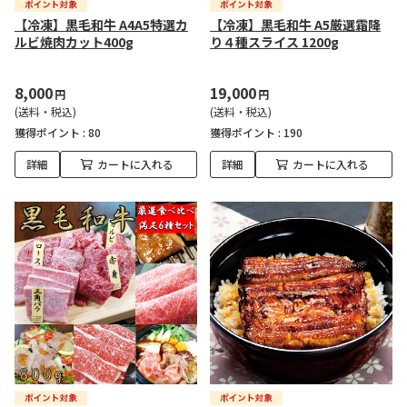
【冷凍】黒毛和牛 A4A5特選カ
【冷凍】黒毛和牛 A5厳選霜降
ルビ焼肉カット400g
り４種スライス 1200g
8,000
19,000
円
円
(送料・税込)
(送料・税込)
獲得ポイント :
80
獲得ポイント :
190
詳細
カートに入れる
詳細
カートに入れる