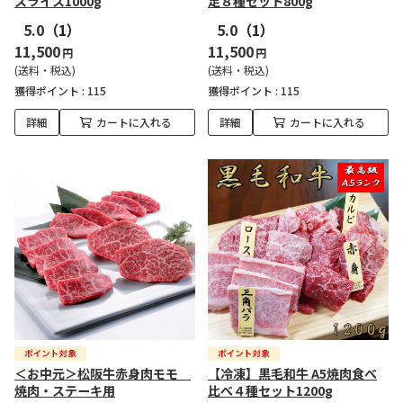
スライス1000g
足８種セット800g
5.0
（1）
5.0
（1）
11,500
11,500
円
円
(送料・税込)
(送料・税込)
獲得ポイント :
115
獲得ポイント :
115
詳細
カートに入れる
詳細
カートに入れる
＜お中元＞松阪牛赤身肉モモ
【冷凍】黒毛和牛 A5焼肉食べ
焼肉・ステーキ用
比べ４種セット1200g