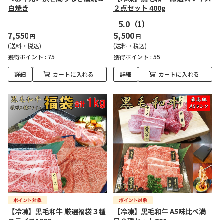
白焼き
２点セット 400g
5.0
（1）
7,550
5,500
円
円
(送料・税込)
(送料・税込)
獲得ポイント :
75
獲得ポイント :
55
詳細
カートに入れる
詳細
カートに入れる
【冷凍】黒毛和牛 厳選福袋３種
【冷凍】黒毛和牛 A5味比べ満