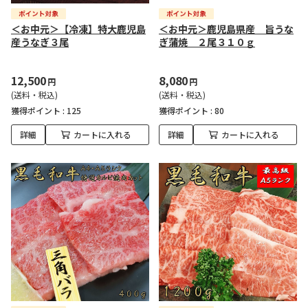
＜お中元＞【冷凍】特大鹿児島
＜お中元＞鹿児島県産 旨うな
産うなぎ３尾
ぎ蒲焼 ２尾３１０ｇ
12,500
8,080
円
円
(送料・税込)
(送料・税込)
獲得ポイント :
125
獲得ポイント :
80
詳細
カートに入れる
詳細
カートに入れる