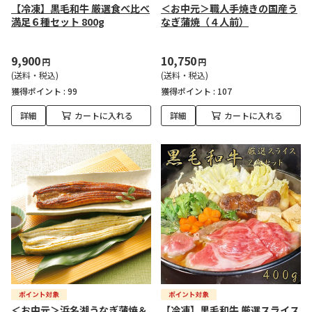
【冷凍】黒毛和牛 厳選食べ比べ
＜お中元＞職人手焼きの国産う
満足６種セット 800g
なぎ蒲焼（４人前）
9,900
10,750
円
円
(送料・税込)
(送料・税込)
獲得ポイント :
99
獲得ポイント :
107
詳細
カートに入れる
詳細
カートに入れる
＜お中元＞浜名湖うなぎ蒲焼＆
【冷凍】黒毛和牛 厳選スライス