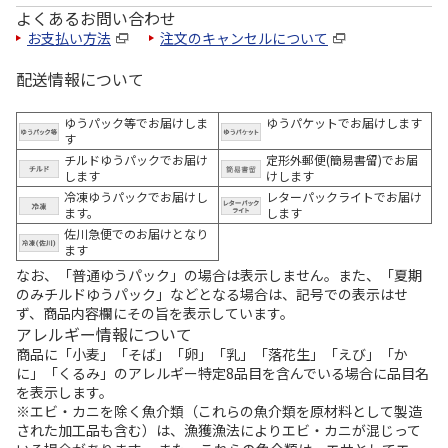
よくあるお問い合わせ
お支払い方法
注文のキャンセルについて
配送情報について
ゆうパック等でお届けしま
ゆうパケットでお届けします
す
チルドゆうパックでお届け
定形外郵便(簡易書留)でお届
します
けします
冷凍ゆうパックでお届けし
レターパックライトでお届け
ます。
します
佐川急便でのお届けとなり
ます
なお、「普通ゆうパック」の場合は表示しません。また、「夏期
のみチルドゆうパック」などとなる場合は、記号での表示はせ
ず、商品内容欄にその旨を表示しています。
アレルギー情報について
商品に「小麦」「そば」「卵」「乳」「落花生」「えび」「か
に」「くるみ」のアレルギー特定8品目を含んでいる場合に品目名
を表示します。
※エビ・カニを除く魚介類（これらの魚介類を原材料として製造
された加工品も含む）は、漁獲漁法によりエビ・カニが混じって