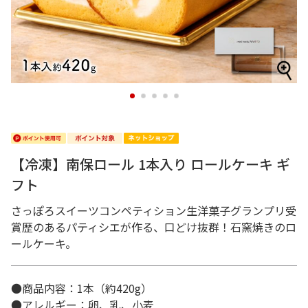
1
2
3
4
5
【冷凍】南保ロール 1本入り ロールケーキ ギ
フト
さっぽろスイーツコンペティション生洋菓子グランプリ受
賞歴のあるパティシエが作る、口どけ抜群！石窯焼きのロ
ールケーキ。
●商品内容：1本（約420g）
●アレルギー：卵、乳、小麦