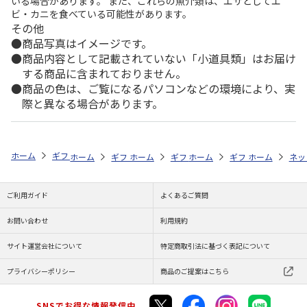
いる場合があります。 また、これらの魚介類は、エサとしてエ
ビ・カニを食べている可能性があります。
その他
商品写真はイメージです。
商品内容として記載されていない「小道具類」はお届け
する商品に含まれておりません。
商品の色は、ご覧になるパソコンなどの環境により、実
際と異なる場合があります。
ホーム
ギフトストア
お中元・夏ギフト特集 2026
お菓子・スイーツ
ホーム
ギフトストア
ホーム
ギフトストア
お中元・夏ギフト特集 2026
ホーム
ギフトストア
お中元・夏ギフト特集
ホーム
ネッ
お
お
ご利用ガイド
よくあるご質問
お問い合わせ
利用規約
サイト運営会社について
特定商取引法に基づく表記について
プライバシーポリシー
商品のご提案はこちら
SNSでお得な情報発信中