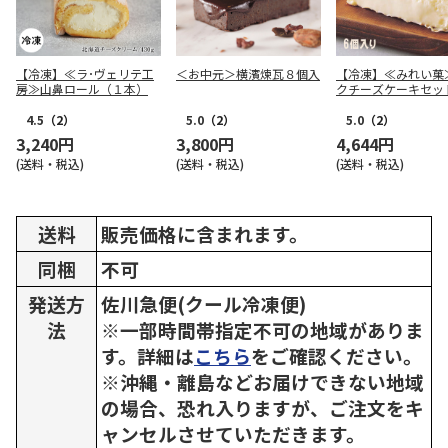
【冷凍】≪ラ･ヴェリテ工
＜お中元＞横濱煉瓦８個入
【冷凍】≪みれい菓
房≫山鼻ロール（１本）
クチーズケーキセッ
4.5
（2）
5.0
（2）
5.0
（2）
3,240円
3,800円
4,644円
(送料・税込)
(送料・税込)
(送料・税込)
送料
販売価格に含まれます。
同梱
不可
発送方
佐川急便(クール冷凍便)
法
※一部時間帯指定不可の地域がありま
す。詳細は
こちら
をご確認ください。
※沖縄・離島などお届けできない地域
の場合、恐れ入りますが、ご注文をキ
ャンセルさせていただきます。