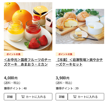
＜お中元＞国産フルーツのチー
【冷凍】＜岩瀬牧場＞爽やかチ
ズケーキ あまおう・ミカン
ーズケーキセット
4,080
3,980
円
円
(送料・税込)
(送料・税込)
獲得ポイント :
40
獲得ポイント :
39
詳細
カートに入れる
詳細
カートに入れる