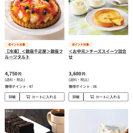
【冷凍】＜銀座千疋屋＞銀座フ
＜お中元＞チーズスイーツ詰合
ルーツタルト
せ
4,750
3,600
円
円
(送料・税込)
(送料・税込)
獲得ポイント :
47
獲得ポイント :
36
詳細
カートに入れる
詳細
カートに入れる