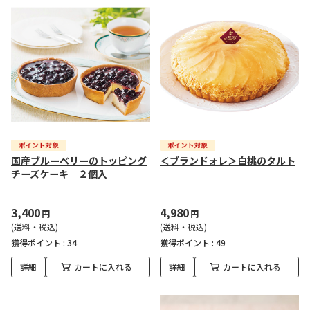
国産ブルーベリーのトッピング
＜ブランドォレ＞白桃のタルト
チーズケーキ ２個入
3,400
4,980
円
円
(送料・税込)
(送料・税込)
獲得ポイント :
34
獲得ポイント :
49
詳細
カートに入れる
詳細
カートに入れる