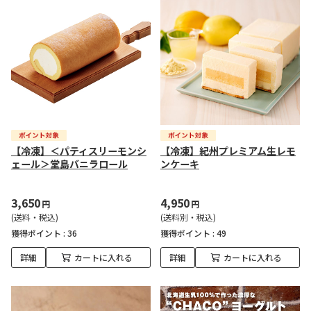
【冷凍】＜パティスリーモンシ
【冷凍】紀州プレミアム生レモ
ェール＞堂島バニラロール
ンケーキ
3,650
4,950
円
円
(送料・税込)
(送料別・税込)
獲得ポイント :
36
獲得ポイント :
49
詳細
カートに入れる
詳細
カートに入れる