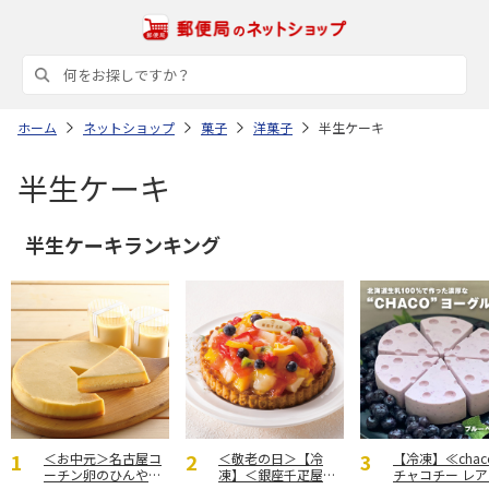
ホーム
ネットショップ
菓子
洋菓子
半生ケーキ
半生ケーキ
半生ケーキランキング
＜お中元＞名古屋コ
＜敬老の日＞【冷
【冷凍】≪chac
ーチン卵のひんやり
凍】＜銀座千疋屋＞
チャコチー レ