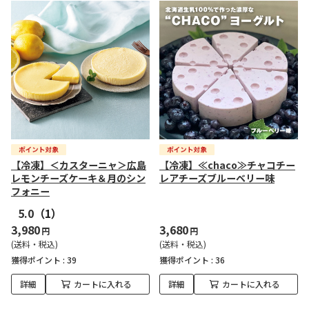
【冷凍】＜カスターニャ＞広島
【冷凍】≪chaco≫チャコチー
レモンチーズケーキ＆月のシン
レアチーズブルーベリー味
フォニー
5.0
（1）
3,980
3,680
円
円
(送料・税込)
(送料・税込)
獲得ポイント :
39
獲得ポイント :
36
詳細
カートに入れる
詳細
カートに入れる