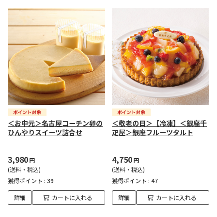
＜お中元＞名古屋コーチン卵の
＜敬老の日＞【冷凍】＜銀座千
ひんやりスイーツ詰合せ
疋屋＞銀座フルーツタルト
3,980
4,750
円
円
(送料・税込)
(送料・税込)
獲得ポイント :
39
獲得ポイント :
47
詳細
カートに入れる
詳細
カートに入れる