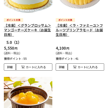
【冷凍】＜グランブロッサム＞
【冷凍】＜ラ・ファミーユ＞フ
マンゴーチーズケーキ（お誕生
ルーツプリンアラモード（お誕
日用）
生日用）
5.0
（1）
5,550
4,100
円
円
(送料・税込)
(送料・税込)
獲得ポイント :
55
獲得ポイント :
41
詳細
カートに入れる
詳細
カートに入れる