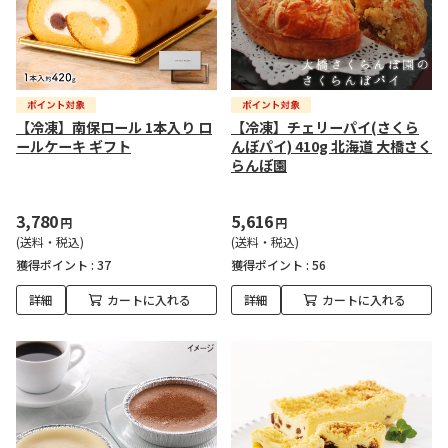
【冷凍】南保ロール 1本入り ロ
【冷凍】チェリーパイ(さくら
ールケーキ ギフト
んぼパイ) 410g 北海道 大橋さく
らんぼ園
3,780
5,616
円
円
(送料・税込)
(送料・税込)
獲得ポイント :
37
獲得ポイント :
56
詳細
カートに入れる
詳細
カートに入れる