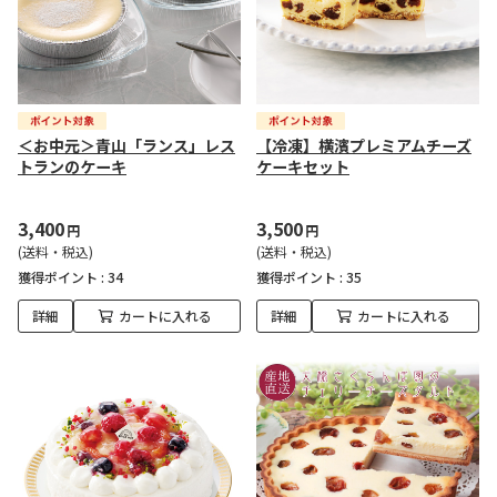
＜お中元＞青山「ランス」レス
【冷凍】横濱プレミアムチーズ
トランのケーキ
ケーキセット
3,400
3,500
円
円
(送料・税込)
(送料・税込)
獲得ポイント :
34
獲得ポイント :
35
詳細
カートに入れる
詳細
カートに入れる