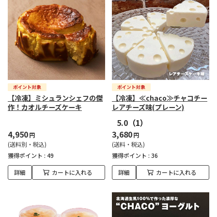
【冷凍】ミシュランシェフの傑
【冷凍】≪chaco≫チャコチー
作！カオルチーズケーキ
レアチーズ味(プレーン)
5.0
（1）
4,950
3,680
円
円
(送料別・税込)
(送料・税込)
獲得ポイント :
49
獲得ポイント :
36
詳細
カートに入れる
詳細
カートに入れる