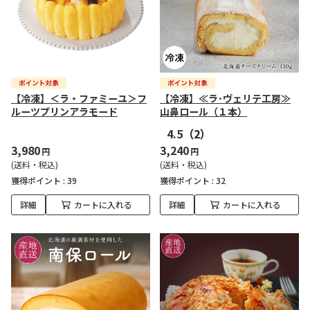
【冷凍】＜ラ・ファミーユ＞フ
【冷凍】≪ラ･ヴェリテ工房≫
ルーツプリンアラモード
山鼻ロール（１本）
4.5
（2）
3,980
3,240
円
円
(送料・税込)
(送料・税込)
獲得ポイント :
39
獲得ポイント :
32
詳細
カートに入れる
詳細
カートに入れる