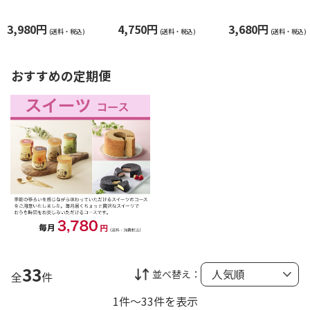
スイーツ詰合せ
銀座フルーツタルト
ズブルーベリー
3,980円
4,750円
3,680円
(送料・税込)
(送料・税込)
(送料・税込)
おすすめの定期便
33
並べ替え：
全
件
1件～33件を表示