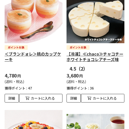
＜ブランドォレ＞桃のカップケ
【冷凍】≪chaco≫チャコチー
ーキ
ホワイトチョコレアチーズ味
4.5
（2）
4,780
3,680
円
円
(送料・税込)
(送料・税込)
獲得ポイント :
47
獲得ポイント :
36
詳細
カートに入れる
詳細
カートに入れる