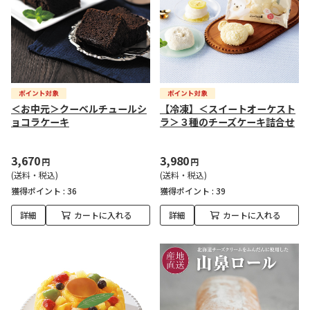
＜お中元＞クーベルチュールシ
【冷凍】＜スイートオーケスト
ョコラケーキ
ラ＞３種のチーズケーキ詰合せ
3,670
3,980
円
円
(送料・税込)
(送料・税込)
獲得ポイント :
36
獲得ポイント :
39
詳細
カートに入れる
詳細
カートに入れる