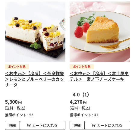
＜お中元＞【冷凍】＜奈良祥樂
＜お中元＞【冷凍】＜富士屋ホ
＞レモンとブルーベリーのカッ
テル＞ 宮ノ下チーズケーキ
サータ
4.0
（1）
5,300
4,270
円
円
(送料・税込)
(送料・税込)
獲得ポイント :
53
獲得ポイント :
42
詳細
カートに入れる
詳細
カートに入れる