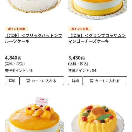
【冷凍】＜ブリックハット＞フ
【冷凍】＜グランブロッサム＞
ルーツケーキ
マンゴーチーズケーキ
4,840
5,430
円
円
(送料・税込)
(送料・税込)
獲得ポイント :
48
獲得ポイント :
54
詳細
カートに入れる
詳細
カートに入れる