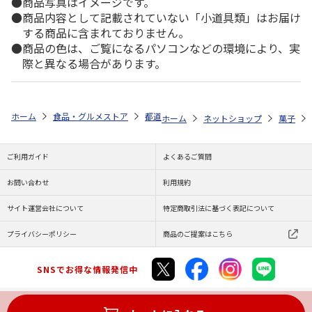
商品写真はイメージです。
商品内容として記載されていない「小道具類」はお届け
する商品に含まれておりません。
商品の色は、ご覧になるパソコンなどの環境により、実
際と異なる場合があります。
ホーム
食品・グルメストア
都道府県から探す
石川県
国産ブルー
ホーム
ネットショップ
菓子
ご利用ガイド
よくあるご質問
お問い合わせ
利用規約
サイト運営会社について
特定商取引法に基づく表記について
プライバシーポリシー
商品のご提案はこちら
SNSでお得な情報発信中