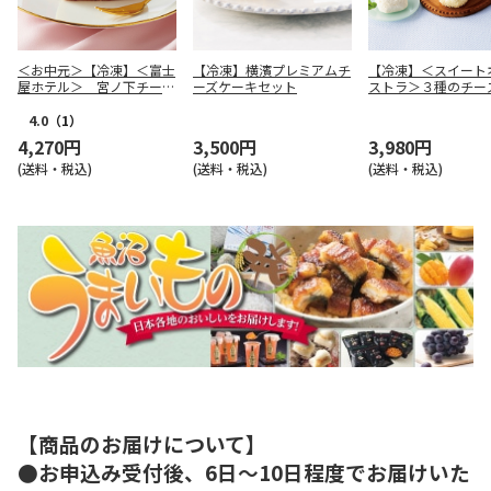
＜お中元＞【冷凍】＜富士
【冷凍】横濱プレミアムチ
【冷凍】＜スイート
屋ホテル＞ 宮ノ下チーズ
ーズケーキセット
ストラ＞３種のチー
ケーキ
キ詰合せ
4.0
（1）
4,270円
3,500円
3,980円
(送料・税込)
(送料・税込)
(送料・税込)
【商品のお届けについて】
●お申込み受付後、6日～10日程度でお届けいた