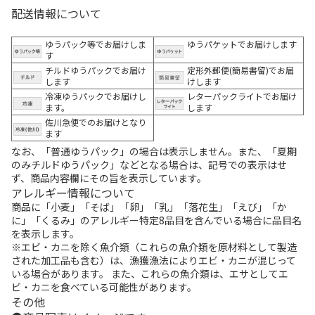
配送情報について
ゆうパック等でお届けしま
ゆうパケットでお届けします
す
チルドゆうパックでお届け
定形外郵便(簡易書留)でお届
します
けします
冷凍ゆうパックでお届けし
レターパックライトでお届け
ます。
します
佐川急便でのお届けとなり
ます
なお、「普通ゆうパック」の場合は表示しません。また、「夏期
のみチルドゆうパック」などとなる場合は、記号での表示はせ
ず、商品内容欄にその旨を表示しています。
アレルギー情報について
商品に「小麦」「そば」「卵」「乳」「落花生」「えび」「か
に」「くるみ」のアレルギー特定8品目を含んでいる場合に品目名
を表示します。
※エビ・カニを除く魚介類（これらの魚介類を原材料として製造
された加工品も含む）は、漁獲漁法によりエビ・カニが混じって
いる場合があります。 また、これらの魚介類は、エサとしてエ
ビ・カニを食べている可能性があります。
その他