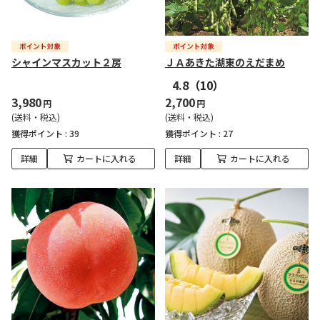
シャインマスカット２房
ＪＡあきた湖東のえだまめ
4.8
（10）
3,980
2,700
円
円
(送料・税込)
(送料・税込)
獲得ポイント :
39
獲得ポイント :
27
詳細
カートに入れる
詳細
カートに入れる