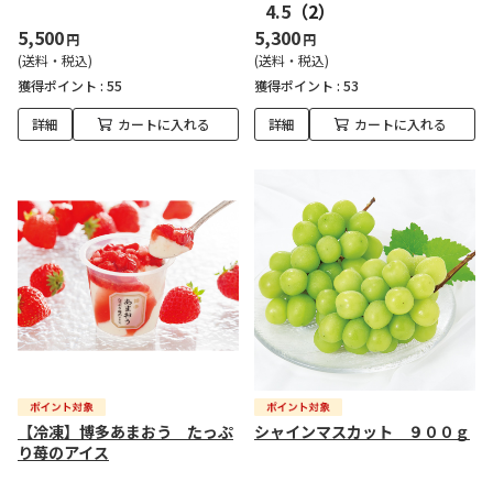
4.5
（2）
5,500
5,300
円
円
(送料・税込)
(送料・税込)
獲得ポイント :
55
獲得ポイント :
53
詳細
カートに入れる
詳細
カートに入れる
【冷凍】博多あまおう たっぷ
シャインマスカット ９００ｇ
り苺のアイス