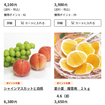
4,100
3,980
円
円
(送料・税込)
(送料・税込)
獲得ポイント :
41
獲得ポイント :
39
詳細
カートに入れる
詳細
カートに入れる
シャインマスカットと白桃
夏小夏 贈答用 ２ｋｇ
4.6
（8）
6,380
3,650
円
円