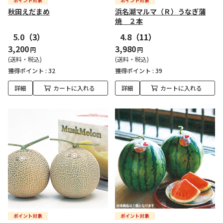
秋田えだまめ
浜名湖マルマ（Ｒ）うなぎ蒲
焼 ２本
5.0
（3）
4.8
（11）
3,200
3,980
円
円
(送料・税込)
(送料・税込)
獲得ポイント :
32
獲得ポイント :
39
詳細
カートに入れる
詳細
カートに入れる