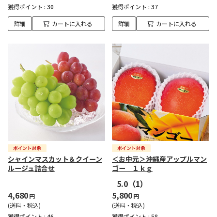
獲得ポイント :
30
獲得ポイント :
37
詳細
カートに入れる
詳細
カートに入れる
シャインマスカット＆クイーン
＜お中元＞沖縄産アップルマン
ルージュ詰合せ
ゴー １ｋｇ
5.0
（1）
4,680
5,800
円
円
(送料・税込)
(送料・税込)
獲得ポイント :
46
獲得ポイント :
58