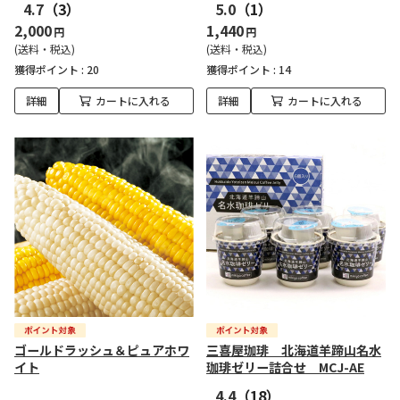
4.7
（3）
5.0
（1）
2,000
1,440
円
円
(送料・税込)
(送料・税込)
獲得ポイント :
20
獲得ポイント :
14
詳細
カートに入れる
詳細
カートに入れる
ゴールドラッシュ＆ピュアホワ
三喜屋珈琲 北海道羊蹄山名水
イト
珈琲ゼリー詰合せ MCJ-AE
4.4
（18）