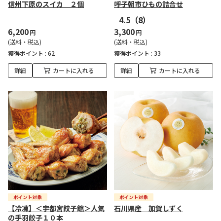
信州下原のスイカ ２個
呼子朝市ひもの詰合せ
4.5
（8）
6,200
3,300
円
円
(送料・税込)
(送料・税込)
獲得ポイント :
62
獲得ポイント :
33
詳細
カートに入れる
詳細
カートに入れる
【冷凍】＜宇都宮餃子館＞人気
石川県産 加賀しずく
の手羽餃子１０本