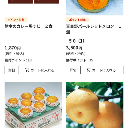
熊本のカレー馬すじ ２食
富良野パールレッドメロン １
個
5.0
（1）
1,870
3,500
円
円
(送料・税込)
(送料・税込)
獲得ポイント :
18
獲得ポイント :
35
詳細
カートに入れる
詳細
カートに入れる