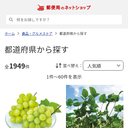
ホーム
食品・グルメストア
都道府県から探す
都道府県から探す
1949
並べ替え：
全
件
1件～60件を表示