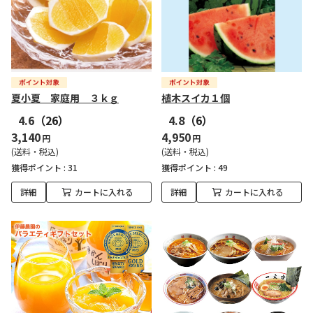
夏小夏 家庭用 ３ｋｇ
植木スイカ１個
4.6
（26）
4.8
（6）
3,140
4,950
円
円
(送料・税込)
(送料・税込)
獲得ポイント :
31
獲得ポイント :
49
詳細
カートに入れる
詳細
カートに入れる