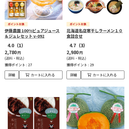
伊藤農園 100%ピュアジュース
北海道名店寒干しラーメン１０
＆ジュレセット v-092
食詰合せ
4.0
（1）
4.7
（3）
2,780
2,980
円
円
(送料・税込)
(送料・税込)
獲得ポイント :
27
獲得ポイント :
29
詳細
カートに入れる
詳細
カートに入れる