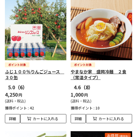
ふじ１００％りんごジュース
やまなか家 盛岡冷麺 ２食
３０缶
（常温タイプ）
5.0
（6）
4.6
（8）
4,250
1,000
円
円
(送料・税込)
(送料・税込)
獲得ポイント :
42
獲得ポイント :
10
詳細
カートに入れる
詳細
カートに入れる