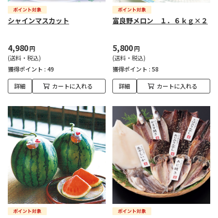
シャインマスカット
富良野メロン １．６ｋｇ×２
4,980
5,800
円
円
(送料・税込)
(送料・税込)
獲得ポイント :
49
獲得ポイント :
58
詳細
カートに入れる
詳細
カートに入れる