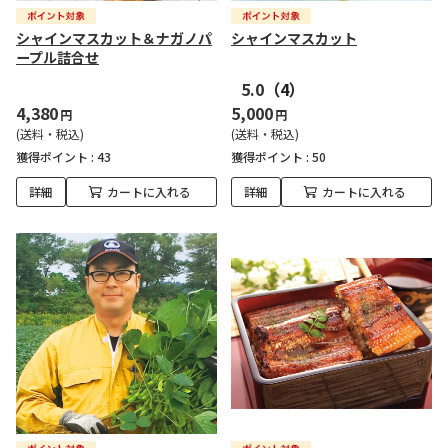
シャインマスカット＆ナガノパ
シャインマスカット
ープル詰合せ
5.0
（4）
4,380
5,000
円
円
(送料・税込)
(送料・税込)
獲得ポイント :
43
獲得ポイント :
50
詳細
カートに入れる
詳細
カートに入れる