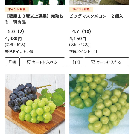
【糖度１３度以上選果】完熟も
ビッグマスクメロン ２個入
も 特秀品
5.0
（2）
4.7
（10）
4,980
4,150
円
円
(送料・税込)
(送料・税込)
獲得ポイント :
49
獲得ポイント :
41
詳細
カートに入れる
詳細
カートに入れる