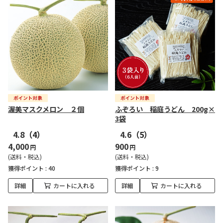
渥美マスクメロン ２個
ふぞろい 稲庭うどん 200g×
3袋
4.8
（4）
4.6
（5）
4,000
900
円
円
(送料・税込)
(送料・税込)
獲得ポイント :
40
獲得ポイント :
9
詳細
カートに入れる
詳細
カートに入れる