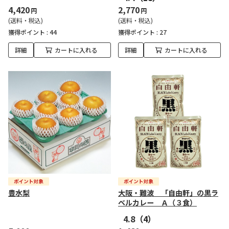
4,420
2,770
円
円
(送料・税込)
(送料・税込)
獲得ポイント :
44
獲得ポイント :
27
詳細
カートに入れる
詳細
カートに入れる
豊水梨
大阪・難波 「自由軒」の黒ラ
ベルカレー Ａ（３食）
4.8
（4）