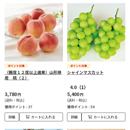
（糖度１２度以上選果）山形県
シャインマスカット
産 桃（２）
4.0
（1）
3,780
5,400
円
円
(送料・税込)
(送料・税込)
獲得ポイント :
37
獲得ポイント :
54
詳細
カートに入れる
詳細
カートに入れる