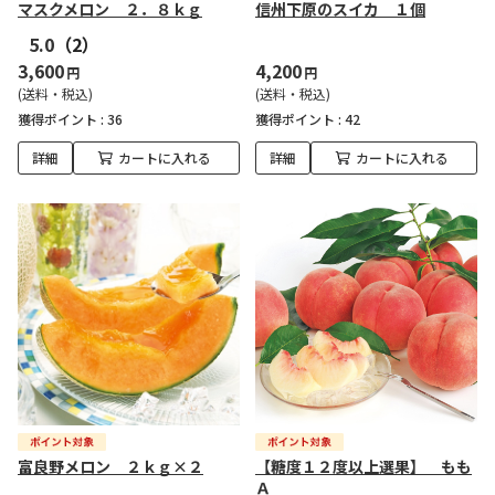
マスクメロン ２．８ｋｇ
信州下原のスイカ １個
5.0
（2）
3,600
4,200
円
円
(送料・税込)
(送料・税込)
獲得ポイント :
36
獲得ポイント :
42
詳細
カートに入れる
詳細
カートに入れる
富良野メロン ２ｋｇ×２
【糖度１２度以上選果】 もも
Ａ