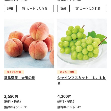
詳細
カートに入れる
詳細
カートに入れる
福島県産 大玉の桃
シャインマスカット １．１ｋ
ｇ
3,580
4,200
円
円
(送料・税込)
(送料・税込)
獲得ポイント :
35
獲得ポイント :
42