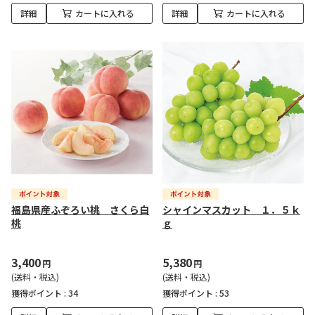
詳細
カートに入れる
詳細
カートに入れる
福島県産ふぞろい桃 さくら白
シャインマスカット １．５ｋ
桃
ｇ
3,400
5,380
円
円
(送料・税込)
(送料・税込)
獲得ポイント :
34
獲得ポイント :
53