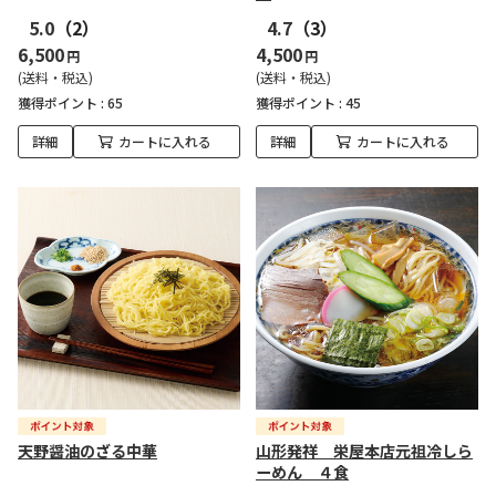
5.0
（2）
4.7
（3）
6,500
4,500
円
円
(送料・税込)
(送料・税込)
獲得ポイント :
65
獲得ポイント :
45
詳細
カートに入れる
詳細
カートに入れる
天野醤油のざる中華
山形発祥 栄屋本店元祖冷しら
ーめん ４食