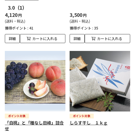
3.0
（1）
4,120
3,500
円
円
(送料・税込)
(送料・税込)
獲得ポイント :
41
獲得ポイント :
35
詳細
カートに入れる
詳細
カートに入れる
「白桃」と「種なし巨峰」詰合
しらす干し １ｋｇ
せ