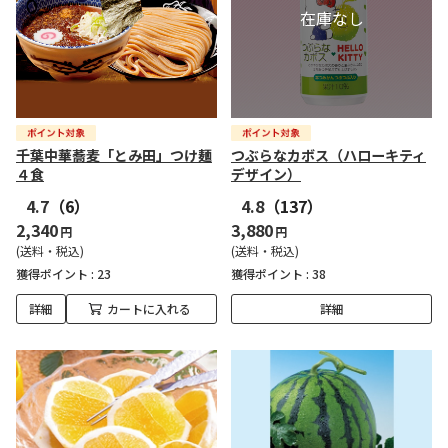
千葉中華蕎麦「とみ田」つけ麺
つぶらなカボス（ハローキティ
４食
デザイン）
4.7
（6）
4.8
（137）
2,340
3,880
円
円
(送料・税込)
(送料・税込)
獲得ポイント :
23
獲得ポイント :
38
詳細
カートに入れる
詳細