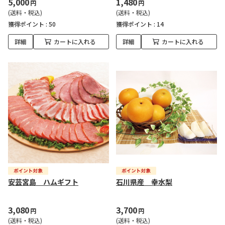
5,000
1,480
円
円
(送料・税込)
(送料・税込)
獲得ポイント :
50
獲得ポイント :
14
詳細
カートに入れる
詳細
カートに入れる
安芸宮島 ハムギフト
石川県産 幸水梨
3,080
3,700
円
円
(送料・税込)
(送料・税込)