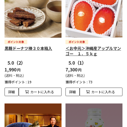
黒糖ドーナツ棒３０本箱入
＜お中元＞沖縄産アップルマン
ゴー １．５ｋｇ
5.0
（2）
5.0
（1）
1,990
7,300
円
円
(送料・税込)
(送料・税込)
獲得ポイント :
19
獲得ポイント :
73
詳細
カートに入れる
詳細
カートに入れる