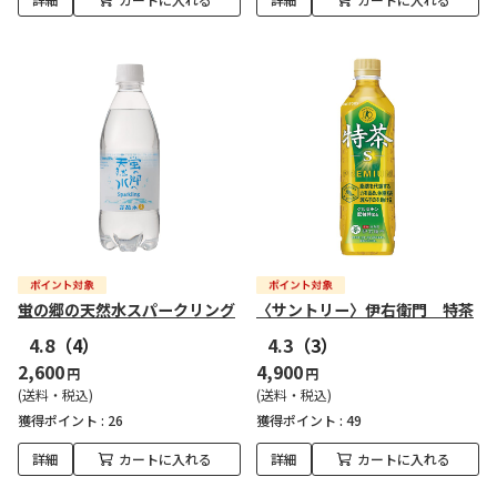
蛍の郷の天然水スパークリング
〈サントリー〉伊右衛門 特茶
4.8
（4）
4.3
（3）
2,600
4,900
円
円
(送料・税込)
(送料・税込)
獲得ポイント :
26
獲得ポイント :
49
詳細
カートに入れる
詳細
カートに入れる