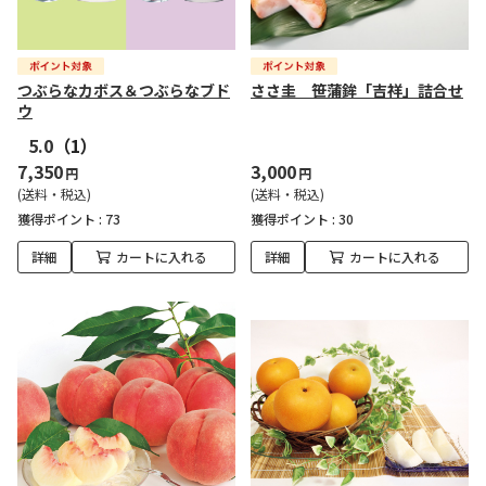
つぶらなカボス＆つぶらなブド
ささ圭 笹蒲鉾「吉祥」詰合せ
ウ
5.0
（1）
7,350
3,000
円
円
(送料・税込)
(送料・税込)
獲得ポイント :
73
獲得ポイント :
30
詳細
カートに入れる
詳細
カートに入れる