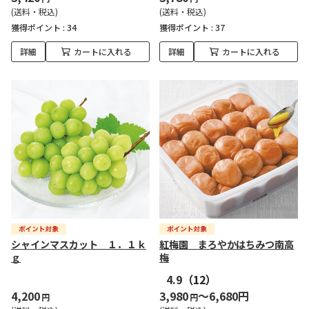
(送料・税込)
(送料・税込)
獲得ポイント :
34
獲得ポイント :
37
詳細
カートに入れる
詳細
カートに入れる
シャインマスカット １．１ｋ
紅梅園 まろやかはちみつ南高
ｇ
梅
4.9
（12）
4,200
3,980
～6,680円
円
円