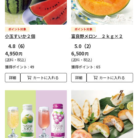
小玉すいか２個
富良野メロン ２ｋｇ×２
4.8
（6）
5.0
（2）
4,950
6,500
円
円
(送料・税込)
(送料・税込)
獲得ポイント :
49
獲得ポイント :
65
詳細
カートに入れる
詳細
カートに入れる