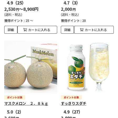
4.9
（25）
4.7
（3）
2,530
～8,900円
2,000
円
円
(送料・税込)
(送料・税込)
獲得ポイント :
25 ～
獲得ポイント :
20
詳細
カートに入れる
詳細
カートに入れる
マスクメロン ２．８ｋｇ
すっきりスダチ
5.0
（2）
4.9
（27）