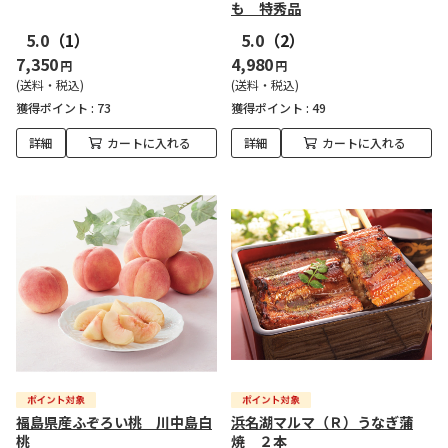
も 特秀品
5.0
（1）
5.0
（2）
7,350
4,980
円
円
(送料・税込)
(送料・税込)
獲得ポイント :
73
獲得ポイント :
49
詳細
カートに入れる
詳細
カートに入れる
福島県産ふぞろい桃 川中島白
浜名湖マルマ（Ｒ）うなぎ蒲
桃
焼 ２本