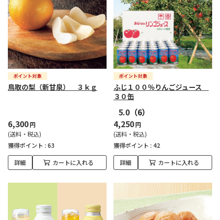
鳥取の梨（新甘泉） ３ｋｇ
ふじ１００％りんごジュース
３０缶
5.0
（6）
6,300
4,250
円
円
(送料・税込)
(送料・税込)
獲得ポイント :
63
獲得ポイント :
42
詳細
カートに入れる
詳細
カートに入れる