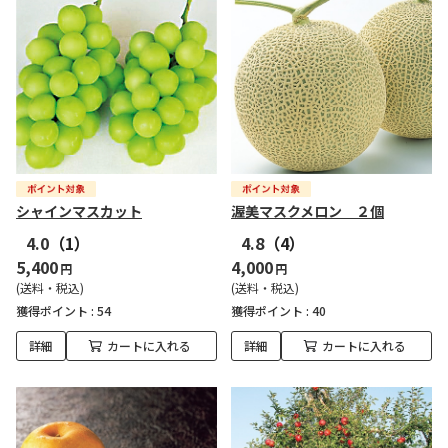
シャインマスカット
渥美マスクメロン ２個
4.0
（1）
4.8
（4）
5,400
4,000
円
円
(送料・税込)
(送料・税込)
獲得ポイント :
54
獲得ポイント :
40
詳細
カートに入れる
詳細
カートに入れる