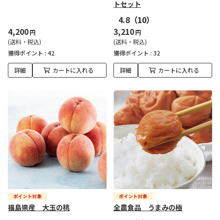
トセット
4.8
（10）
4,200
3,210
円
円
(送料・税込)
(送料・税込)
獲得ポイント :
42
獲得ポイント :
32
詳細
カートに入れる
詳細
カートに入れる
福島県産 大玉の桃
全農食品 うまみの極