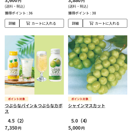
3,600
3,880
円
円
(送料・税込)
(送料・税込)
獲得ポイント :
36
獲得ポイント :
38
詳細
カートに入れる
詳細
カートに入れる
つぶらなパイン＆つぶらなカボ
シャインマスカット
ス
4.5
（2）
5.0
（4）
7,350
5,000
円
円