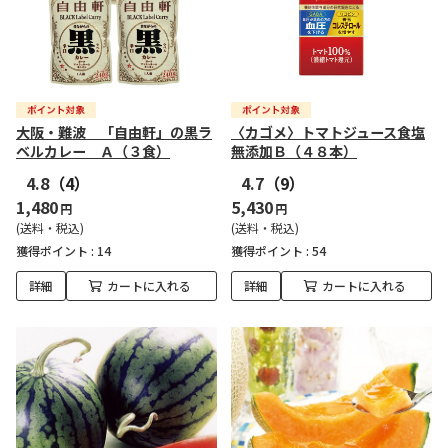
大阪・難波 「自由軒」の黒ラ
〈カゴメ〉トマトジュース食塩
ベルカレー Ａ（３食）
無添加Ｂ（４８本）
4.8
（4）
4.7
（9）
1,480
5,430
円
円
(送料・税込)
(送料・税込)
獲得ポイント :
14
獲得ポイント :
54
詳細
カートに入れる
詳細
カートに入れる