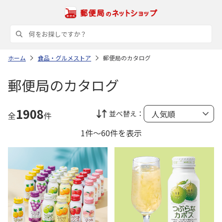
ホーム
食品・グルメストア
郵便局のカタログ
郵便局のカタログ
1908
並べ替え：
全
件
1件～60件を表示