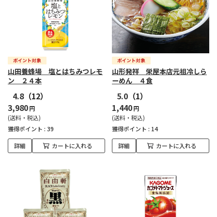
山田養蜂場 塩とはちみつレモ
山形発祥 栄屋本店元祖冷しら
ン ２４本
ーめん ４食
4.8
（12）
5.0
（1）
3,980
1,440
円
円
(送料・税込)
(送料・税込)
獲得ポイント :
39
獲得ポイント :
14
詳細
カートに入れる
詳細
カートに入れる