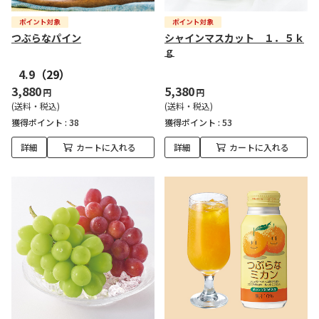
つぶらなパイン
シャインマスカット １．５ｋ
ｇ
4.9
（29）
3,880
5,380
円
円
(送料・税込)
(送料・税込)
獲得ポイント :
38
獲得ポイント :
53
詳細
カートに入れる
詳細
カートに入れる