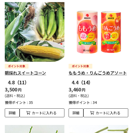
朝採れスイートコーン
ももうめ・りんごうめアソート
4.8
（11）
4.4
（14）
3,500
3,460
円
円
(送料・税込)
(送料・税込)
獲得ポイント :
35
獲得ポイント :
34
詳細
カートに入れる
詳細
カートに入れる