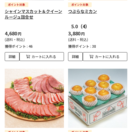
シャインマスカット＆クイーン
つぶらなミカン
ルージュ詰合せ
5.0
（4）
4,680
3,880
円
円
(送料・税込)
(送料・税込)
獲得ポイント :
46
獲得ポイント :
38
詳細
カートに入れる
詳細
カートに入れる