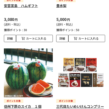
安芸宮島 ハムギフト
豊水梨
3,080
5,000
円
円
(送料・税込)
(送料・税込)
獲得ポイント :
30
獲得ポイント :
50
詳細
カートに入れる
詳細
カートに入れる
信州下原のスイカ １個
三代目たいめいけんコンプリー