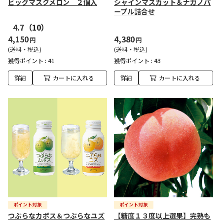
ビッグマスクメロン ２個入
シャインマスカット＆ナガノパ
ープル詰合せ
4.7
（10）
4,150
4,380
円
円
(送料・税込)
(送料・税込)
獲得ポイント :
41
獲得ポイント :
43
詳細
カートに入れる
詳細
カートに入れる
つぶらなカボス＆つぶらなユズ
【糖度１３度以上選果】完熟も