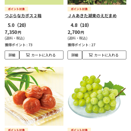
つぶらなカボス２箱
ＪＡあきた湖東のえだまめ
5.0
（20）
4.8
（10）
7,350
2,700
円
円
(送料・税込)
(送料・税込)
獲得ポイント :
73
獲得ポイント :
27
詳細
カートに入れる
詳細
カートに入れる