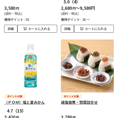
5.0
（4）
3,580
2,680
～9,580円
円
円
(送料・税込)
(送料・税込)
獲得ポイント :
35
獲得ポイント :
26 ～
詳細
カートに入れる
詳細
カートに入れる
〈ＰＯＭ〉塩と夏みかん
減塩佃煮・惣菜詰合せ
4.7
（15）
3,420
3,780
円
円