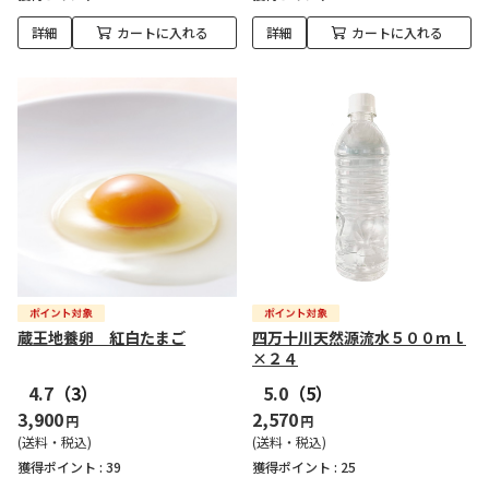
詳細
カートに入れる
詳細
カートに入れる
蔵王地養卵 紅白たまご
四万十川天然源流水５００ｍｌ
×２４
4.7
（3）
5.0
（5）
3,900
2,570
円
円
(送料・税込)
(送料・税込)
獲得ポイント :
39
獲得ポイント :
25