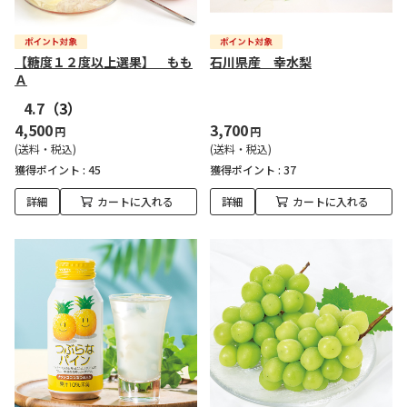
【糖度１２度以上選果】 もも
石川県産 幸水梨
Ａ
4.7
（3）
4,500
3,700
円
円
(送料・税込)
(送料・税込)
獲得ポイント :
45
獲得ポイント :
37
詳細
カートに入れる
詳細
カートに入れる