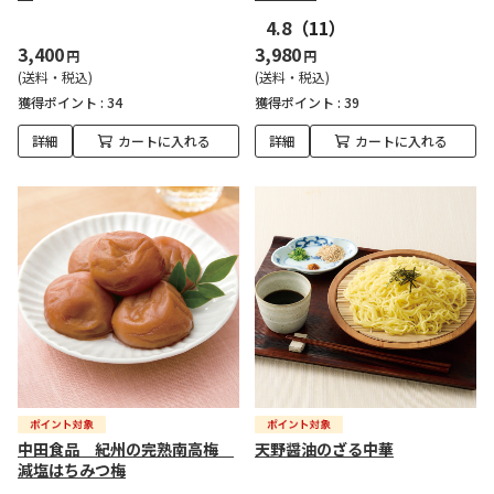
4.8
（11）
3,400
3,980
円
円
(送料・税込)
(送料・税込)
獲得ポイント :
34
獲得ポイント :
39
詳細
カートに入れる
詳細
カートに入れる
中田食品 紀州の完熟南高梅
天野醤油のざる中華
減塩はちみつ梅