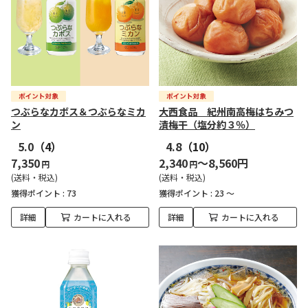
つぶらなカボス＆つぶらなミカ
大西食品 紀州南高梅はちみつ
ン
漬梅干（塩分約３％）
5.0
（4）
4.8
（10）
7,350
2,340
～8,560円
円
円
(送料・税込)
(送料・税込)
獲得ポイント :
73
獲得ポイント :
23 ～
詳細
カートに入れる
詳細
カートに入れる