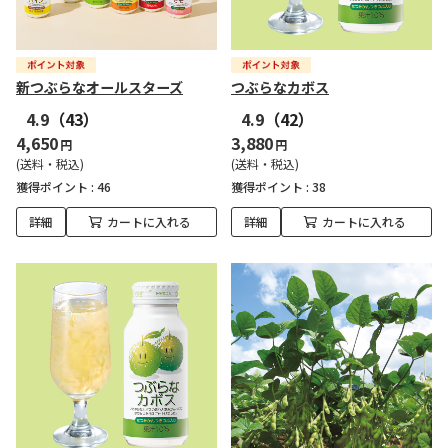
新つぶらなオールスターズ
つぶらなカボス
4.9
（43）
4.9
（42）
4,650
3,880
円
円
(送料・税込)
(送料・税込)
獲得ポイント :
46
獲得ポイント :
38
詳細
カートに入れる
詳細
カートに入れる