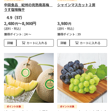
中田食品 紀州の完熟南高梅
シャインマスカット２房
うす塩味梅干
4.9
（57）
2,480
～8,900円
3,980
円
円
(送料・税込)
(送料・税込)
獲得ポイント :
24 ～
獲得ポイント :
39
詳細
カートに入れる
詳細
カートに入れる