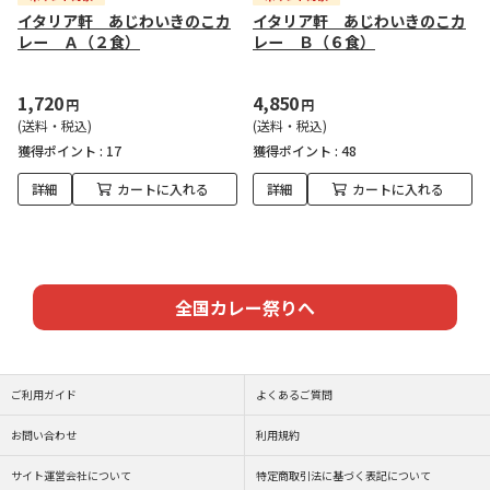
イタリア軒 あじわいきのこカ
イタリア軒 あじわいきのこカ
レー Ａ（２食）
レー Ｂ（６食）
1,720
4,850
円
円
(送料・税込)
(送料・税込)
獲得ポイント :
17
獲得ポイント :
48
詳細
カートに入れる
詳細
カートに入れる
全国カレー祭りへ
ご利用ガイド
よくあるご質問
お問い合わせ
利用規約
サイト運営会社について
特定商取引法に基づく表記について