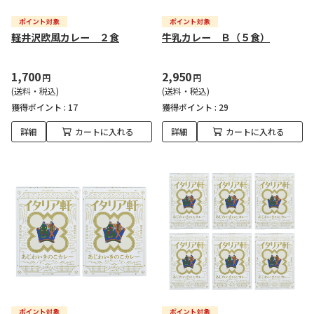
軽井沢欧風カレー ２食
牛乳カレー Ｂ（５食）
1,700
2,950
円
円
(送料・税込)
(送料・税込)
獲得ポイント :
17
獲得ポイント :
29
詳細
カートに入れる
詳細
カートに入れる