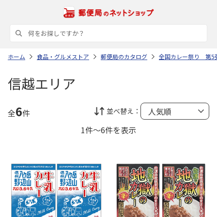
ホーム
食品・グルメストア
郵便局のカタログ
全国カレー祭り 第5
信越エリア
6
並べ替え：
全
件
1件～6件を表示