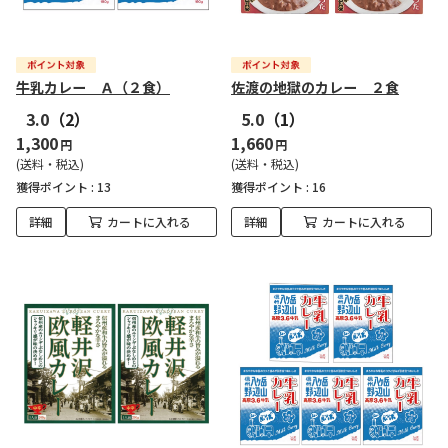
牛乳カレー Ａ（２食）
佐渡の地獄のカレー ２食
3.0
（2）
5.0
（1）
1,300
1,660
円
円
(送料・税込)
(送料・税込)
獲得ポイント :
13
獲得ポイント :
16
詳細
カートに入れる
詳細
カートに入れる