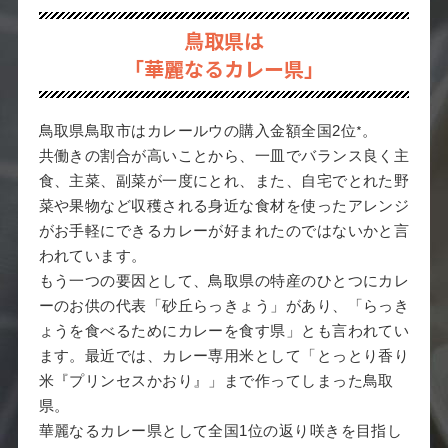
鳥取県は
「華麗なるカレー県」
*
鳥取県鳥取市はカレールウの購入金額全国2位
。
共働きの割合が高いことから、一皿でバランス良く主
食、主菜、副菜が一度にとれ、また、自宅でとれた野
菜や果物など収穫される身近な食材を使ったアレンジ
がお手軽にできるカレーが好まれたのではないかと言
われています。
もう一つの要因として、鳥取県の特産のひとつにカレ
ーのお供の代表「砂丘らっきょう」があり、「らっき
ょうを食べるためにカレーを食す県」とも言われてい
ます。最近では、カレー専用米として「とっとり香り
米『プリンセスかおり』」まで作ってしまった鳥取
県。
華麗なるカレー県として全国1位の返り咲きを目指し