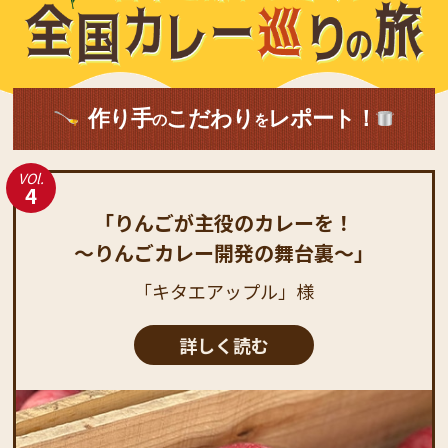
作り手
こだわり
レポート！
の
を
VOl.
4
「りんごが主役のカレーを！
～りんごカレー開発の舞台裏～」
「キタエアップル」様
詳しく読む