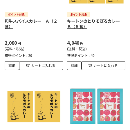
和牛スパイスカレー Ａ（２
キートンのとりそぼろカレー
食）
Ｂ（５食）
2,080
4,040
円
円
(送料・税込)
(送料・税込)
獲得ポイント :
20
獲得ポイント :
40
詳細
カートに入れる
詳細
カートに入れる