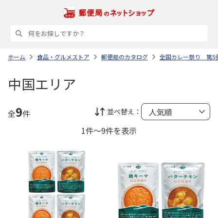
ホーム
食品・グルメストア
郵便局のカタログ
全国カレー祭り 第5
中国エリア
9
並べ替え：
全
件
1件～9件を表示